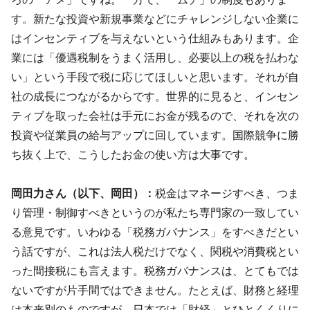
す。新たな投資や新規事業などにチャレンジしない企業に
はインセンティブを与えないという仕組みもあります。企
業には「優遇税制をうまく活用し、必要以上の税を払わな
い」という手段で税に応じてほしいと思います。それが自
社の成長につながるからです。世界的に見ると、インセン
ティブを取った会社は手元にお金が残るので、それを次の
投資や従業員の給与アップに回しています。国際競争に勝
ち抜く上で、こうしたお金の使い方は大事です。
岡田力さん（以下、岡田）：
税金はマネージすべき、つま
り管理・制御すべきというのが私たち専門家の一致してい
る意見です。いわゆる「税務ガバナンス」をすべきだとい
う話ですが、これは法人税だけでなく、関税や消費税とい
った間接税にも言えます。税務ガバナンスは、とてもでは
ないですが片手間ではできません。たとえば、財務と経理
は本来別のものですが、日本では「財経」とひとくくりに