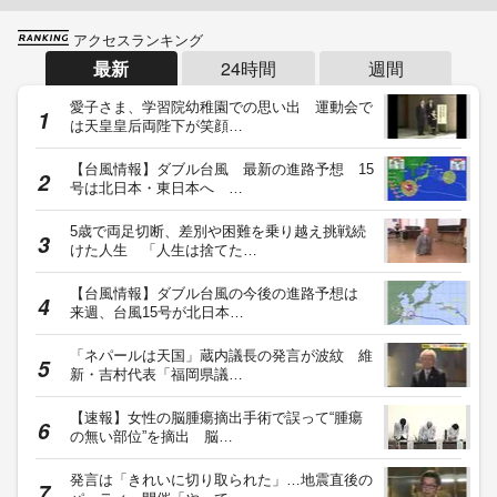
アクセスランキング
最新
24時間
週間
愛子さま、学習院幼稚園での思い出 運動会で
は天皇皇后両陛下が笑顔…
【台風情報】ダブル台風 最新の進路予想 15
号は北日本・東日本へ …
5歳で両足切断、差別や困難を乗り越え挑戦続
けた人生 「人生は捨てた…
【台風情報】ダブル台風の今後の進路予想は
来週、台風15号が北日本…
「ネパールは天国」蔵内議長の発言が波紋 維
新・吉村代表「福岡県議…
【速報】女性の脳腫瘍摘出手術で誤って“腫瘍
の無い部位”を摘出 脳…
発言は「きれいに切り取られた」…地震直後の