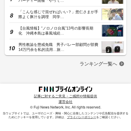
パーティー開催「やって…
「こんな感じで混ぜればいい？」悠仁さまが手
際よく豚汁を調理 同学…
【台風情報】“ノロノロ台風”13号の影響長期
化 沖縄本島は暴風域続…
男性教諭を懲戒免職 男子バレー部顧問が部費
14万円余を私的流用…旅…
ランキング一覧へ
記事に対するご意見・ご感想や情報提供
運営会社
© Fuji News Network, Inc. All rights reserved.
当ウェブサイトでは、ユーザのニーズ・興味・関⼼に合致したコンテンツや広告配信を提供する
ためにクッキーを使⽤しています。詳細は、
プライバシーポリシー
をご確認ください。