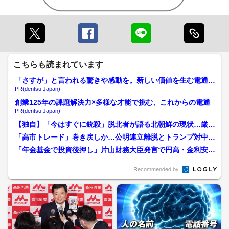
こちらも読まれています
「さすが」と言われる驚きや感動を。新しい価値を生む電通の
挑戦
PR(dentsu Japan)
創業125年の課題解決力×多様な才能で挑む、これからの電通
PR(dentsu Japan)
【独自】「今はすぐに銃殺」脱北者が語る北朝鮮の現状…厳重
警備で既存の“脱北ルート...
「高市トレード」巻き戻しか…公明連立離脱とトランプ対中関
税 連休明け市場は大荒れ...
「年金基金で投資後押し」片山財務大臣発言で円高・金利安に
反転 くすぶる介入警戒感
Recommended by