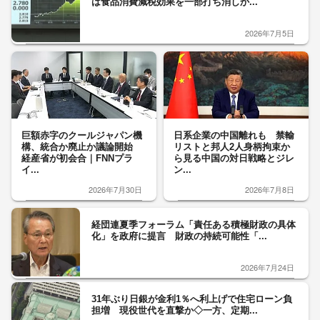
は食品消費減税効果を一部打ち消しか...
2026年7月5日
巨額赤字のクールジャパン機
日系企業の中国離れも 禁輸
構、統合か廃止か議論開始
リストと邦人2人身柄拘束か
経産省が初会合｜FNNプラ
ら見る中国の対日戦略とジレ
イ...
ン...
2026年7月30日
2026年7月8日
経団連夏季フォーラム「責任ある積極財政の具体
化」を政府に提言 財政の持続可能性「...
2026年7月24日
31年ぶり日銀が金利1％へ利上げで住宅ローン負
担増 現役世代を直撃か◇一方、定期...