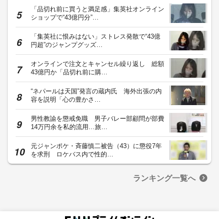
「品切れ前に買うと満足感」集英社オンライン
ショップで“43億円分”…
「集英社に恨みはない」ストレス発散で“43億
円超”のジャンプグッズ…
オンラインで注文とキャンセル繰り返し 総額
43億円か「品切れ前に購…
“ネパールは天国”発言の蔵内氏 海外出張の内
容を説明「心の豊かさ…
男性教諭を懲戒免職 男子バレー部顧問が部費
14万円余を私的流用…旅…
元ジャンポケ・斉藤慎二被告（43）に懲役7年
を求刑 ロケバス内で性的…
ランキング一覧へ