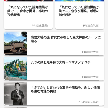
「気になっていた認知機能が
「気になっていた認知機能が
菌で…」森永が開発。感動の
菌で…」森永が開発。感動の
70代続出
70代続出
PR(森永乳業)
PR(森永乳業)
出雲大社の謎 古代に存在した巨大神殿のルーツに
迫る
PR(國學院大學)
八つの頭と尾を持つ大蛇ーヤマタノオロチ
PR(國學院大學)
「さすが」と言われる驚きや感動を。新しい価値
を生む電通の挑戦
PR(dentsu Japan)