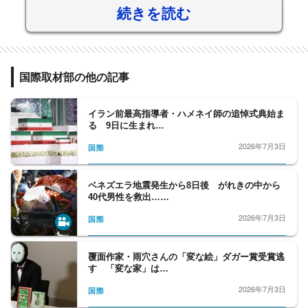
続きを読む
国際取材部の他の記事
イラン前最高指導者・ハメネイ師の追悼式典始ま
る 9日に生まれ…
2026年7月3日
国際
ベネズエラ地震発生から8日後 がれきの中から
40代男性を救出……
2026年7月3日
国際
覆面作家・雨穴さんの「変な絵」ダガー賞受賞逃
す 「変な家」は…
2026年7月3日
国際