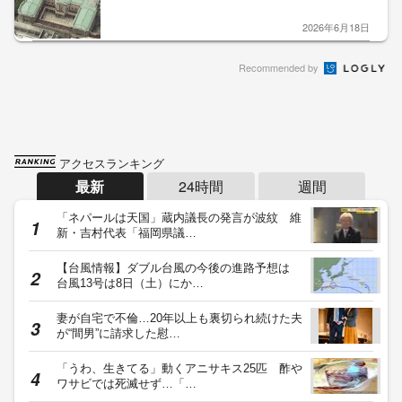
2026年6月18日
Recommended by
アクセスランキング
最新
24時間
週間
「ネパールは天国」蔵内議長の発言が波紋 維
新・吉村代表「福岡県議…
【台風情報】ダブル台風の今後の進路予想は
台風13号は8日（土）にか…
妻が自宅で不倫…20年以上も裏切られ続けた夫
が“間男”に請求した慰…
「うわ、生きてる」動くアニサキス25匹 酢や
ワサビでは死滅せず…「…