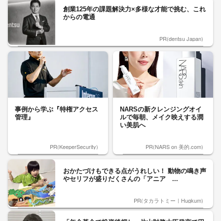
創業125年の課題解決力×多様な才能で挑む、これ
からの電通
PR(dentsu Japan)
事例から学ぶ『特権アクセス
NARSの新クレンジングオイ
管理』
ルで毎朝、メイク映えする潤
い美肌へ
PR(KeeperSecurity)
PR(NARS on 美的.com)
おかたづけもできる点がうれしい！ 動物の鳴き声
やセリフが盛りだくさんの「アニア ...
PR(タカラトミー｜Hugkum)