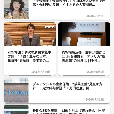
「年金基金で投資後押し」片山財務大臣発言で円
高・金利安に反転 くすぶる介入警戒感...
2026年7月12日
2027年度予算の概算要求基本
円相場急反発 週明け攻防は
方針 “「強く豊かな日本」
155円台視野も アメリカ“援
投資枠”を新設 要求額の...
護射撃”の背景は｜FNN...
2026年7月30日
2026年8月2日
プルデンシャル生命保険 “成果主義”見直す方
針 一定の給与保証「30万円程度」目...
2026年7月28日
長期金利3％視野 財政と利上げ遅れ懸念 円安