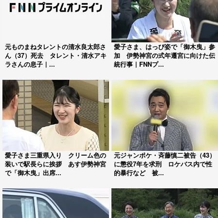
元ものまねタレントの清水良太郎さ
愛子さま、はっぴ姿で「御木曳」参
ん（37）死去 タレント・清水アキ
加 伊勢神宮の式年遷宮に向けた伝
ラさんの息子｜...
統行事｜FNNプ...
愛子さま三重県入り クリーム色の
元ジャンポケ・斉藤慎二被告（43）
装いで駅長らに挨拶 あす伊勢神宮
に懲役7年を求刑 ロケバス内で性
で「御木曳」出席...
的暴行など 被...