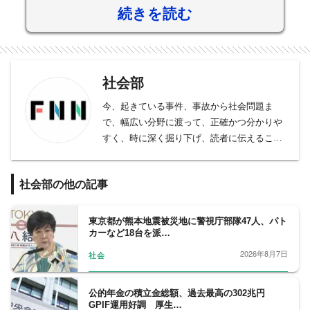
続きを読む
社会部
今、起きている事件、事故から社会問題ま
で、幅広い分野に渡って、正確かつ分かりや
すく、時に深く掘り下げ、読者に伝えること
をモットーとしております。
事件、事故、裁判から、医療、年金、運輸･
社会部の他の記事
交通･国土、教育、科学、宇宙、災害・防災
など、幅広い分野をフォロー。天皇陛下など
皇室の動向、都政から首都圏自治体の行政も
東京都が熊本地震被災地に警視庁部隊47人、パト
カーなど18台を派…
担当。社会問題、調査報道については、分野
の垣根を越えて取材に取り組んでいます。
2026年8月7日
社会
公的年金の積立金総額、過去最高の302兆円
GPIF運用好調 厚生…