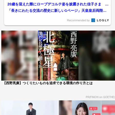
た“6万人”前におことば...
20歳を迎えた際にローブデコルテ姿を披露された佳子さま 初
の記者会見では「導火線...
「長きにわたる交流の歴史に新しい1ページ」天皇皇后両陛下
がベルギーで晩餐会へ 皇...
Recommended by
【西野亮廣】つくりたいものを追求できる環境の作り方とは
PR(FINCHI on GOETHE)