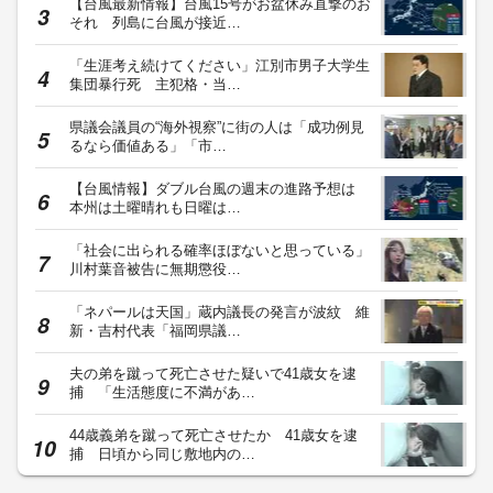
【台風最新情報】台風15号がお盆休み直撃のお
それ 列島に台風が接近…
「生涯考え続けてください」江別市男子大学生
集団暴行死 主犯格・当…
県議会議員の“海外視察”に街の人は「成功例見
るなら価値ある」「市…
【台風情報】ダブル台風の週末の進路予想は
本州は土曜晴れも日曜は…
「社会に出られる確率ほぼないと思っている」
川村葉音被告に無期懲役…
「ネパールは天国」蔵内議長の発言が波紋 維
新・吉村代表「福岡県議…
夫の弟を蹴って死亡させた疑いで41歳女を逮
捕 「生活態度に不満があ…
44歳義弟を蹴って死亡させたか 41歳女を逮
捕 日頃から同じ敷地内の…