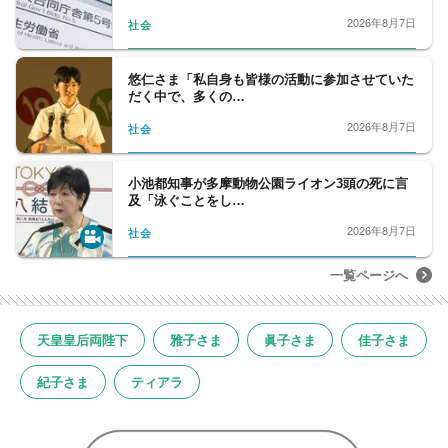
2026年8月7日
社会
悠仁さま「私自身も皆様の活動に参加させていた
だく中で、多くの…
2026年8月7日
社会
小池都知事が多摩動物公園ライオン3頭の死に言
及「泳ぐことをし…
2026年8月7日
社会
一覧ページへ
天皇皇后両陛下
雅子さま
眞子さま
佳子さま
紀子さま
ティアラ