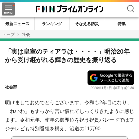
検索
最新ニュース
ランキング
そなえる防災
特集
トップ
社会
「実は皇室のティアラは・・・・」明治20年
から受け継がれる輝きの歴史を振り返る
社会部
2020年1月1日 水曜 午前9:30
明けましておめでとうございます。令和も2年目になり、
「れいわ」もすっかり言い慣れてしっくりきたように感じ
ます。令和元年、昨年の御即位を祝う祝賀パレードではフ
ジテレビも特別番組を構え、沿道の11万90…