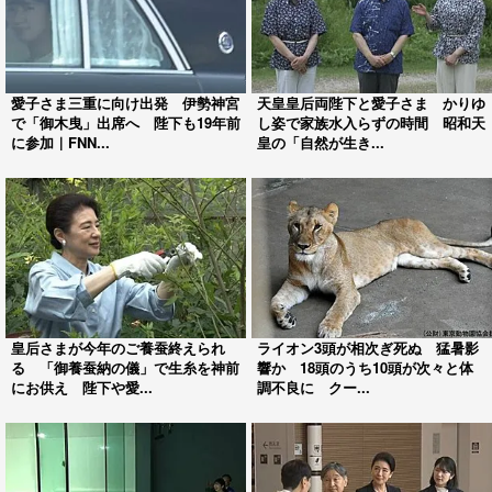
愛子さま三重に向け出発 伊勢神宮
天皇皇后両陛下と愛子さま かりゆ
で「御木曳」出席へ 陛下も19年前
し姿で家族水入らずの時間 昭和天
に参加｜FNN...
皇の「自然が生き...
皇后さまが今年のご養蚕終えられ
ライオン3頭が相次ぎ死ぬ 猛暑影
る 「御養蚕納の儀」で生糸を神前
響か 18頭のうち10頭が次々と体
にお供え 陛下や愛...
調不良に クー...