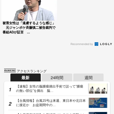
被害女性は「遠慮するような感じ」
元ジャンポケ斉藤慎二被告裁判で
番組ADが証言 ...
Recommended by
アクセスランキング
最新
24時間
週間
【速報】女性の脳腫瘍摘出手術で誤って“腫瘍
の無い部位”を摘出 脳…
【台風情報】台風15号は来週、東日本や北日本
に接近か お盆期間中の…