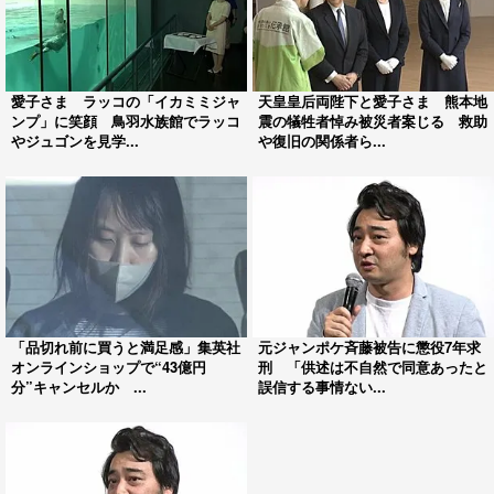
愛子さま ラッコの「イカミミジャ
天皇皇后両陛下と愛子さま 熊本地
ンプ」に笑顔 鳥羽水族館でラッコ
震の犠牲者悼み被災者案じる 救助
やジュゴンを見学...
や復旧の関係者ら...
「品切れ前に買うと満足感」集英社
元ジャンポケ斉藤被告に懲役7年求
オンラインショップで“43億円
刑 「供述は不自然で同意あったと
分”キャンセルか ...
誤信する事情ない...