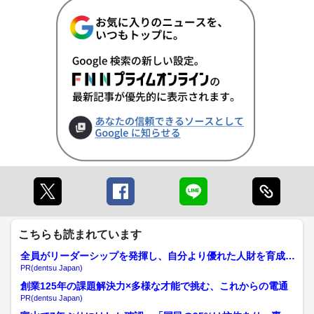
こちらも読まれています
全員がリーダーシップを発揮し、自分より優れた人財を育成す
る
PR(dentsu Japan)
創業125年の課題解決力×多様な才能で挑む、これからの電通
PR(dentsu Japan)