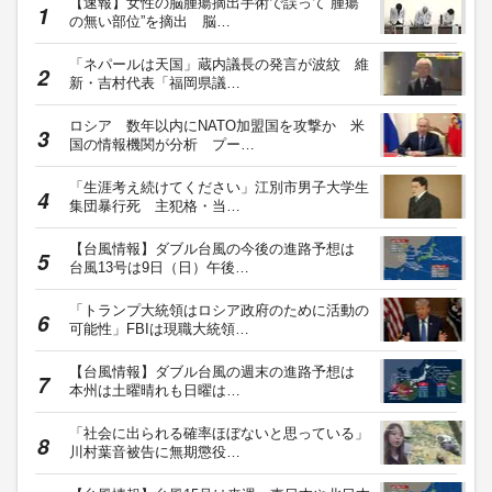
【速報】女性の脳腫瘍摘出手術で誤って“腫瘍
の無い部位”を摘出 脳…
「ネパールは天国」蔵内議長の発言が波紋 維
新・吉村代表「福岡県議…
ロシア 数年以内にNATO加盟国を攻撃か 米
国の情報機関が分析 プー…
「生涯考え続けてください」江別市男子大学生
集団暴行死 主犯格・当…
【台風情報】ダブル台風の今後の進路予想は
台風13号は9日（日）午後…
「トランプ大統領はロシア政府のために活動の
可能性」FBIは現職大統領…
【台風情報】ダブル台風の週末の進路予想は
本州は土曜晴れも日曜は…
「社会に出られる確率ほぼないと思っている」
川村葉音被告に無期懲役…