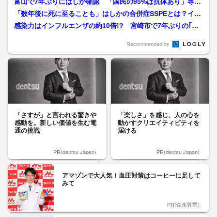
富山で7年ぶりにはしか確認 「国民の95%は抗体あり」専門
家が語る冷静な対処法
「数年後に死に至ることも」はしかの合併症SSPEとは？イン
フルエンザをしのぐ感染...
感染力はインフルエンザの約10倍!? 宮崎市で7年ぶりの｢は
しか｣感染を確認 驚...
Recommended by
「さすが」と言われる驚きや
「楽しさ」を感じ、人の心を
感動を。新しい価値を生む電
動かすクリエイティビティを
通の挑戦
届ける
PR(dentsu Japan)
PR(dentsu Japan)
アマゾンで大人気！血圧対策はコーヒーに足して
みて
PR(森永乳業)