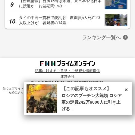
【台風情報】台風15号は来週、東日本や北日本
に接近か お盆期間中の…
タイの中高一貫校で銃乱射 教職員5人死亡20
人以上けが 容疑者の14歳…
ランキング一覧へ
記事に対するご意見・ご感想や情報提供
運営会社
© Fuji News Network, Inc. All rights reserved.
×
【この記事もオススメ】
当ウェブサイトでは、ユーザのニーズ・興味・関⼼に合致したコンテンツや広告配信を提供する
ためにクッキーを使⽤しています。詳細は、
プライバシーポリシー
をご確認ください。
ロシアのプーチン大統領 ロシア
軍の定員242万6000人に引き上
げる...