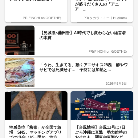
が盛りだくさんの「アニ
ア ...
PR(FINCHI on GOETHE)
PR(タカラトミー｜Hugkum)
【見城徹×藤田晋】AI時代でも変わらない経営者
の本質
PR(FINCHI on GOETHE)
「うわ、生きてる」動くアニサキス25匹 酢やワ
サビでは死滅せず…「予防には加熱と...
2026年8月6日
性感染症「梅毒」が全国で急
【台風情報】台風13号は7日
増 SNS、マッチングアプリ
ごろ沖縄に直撃 勢力維持の
での出会いが一因か 地方
おそれも 関東や東海など