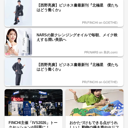
【西野亮廣】ビジネス書最新刊『北極星 僕たち
はどう働くか』
PR(FINCHI on GOETHE)
NARSの新クレンジングオイルで毎朝、メイク映
えする潤い美肌へ
PR(NARS on 美的.com)
【西野亮廣】ビジネス書最新刊『北極星 僕たち
はどう働くか』
PR(FINCHI on GOETHE)
FINCHI主催「IVS2026」トー
おかたづけもできる点がうれ
クセッションが話題に！
しい！ 動物の鳴き声やセリフ