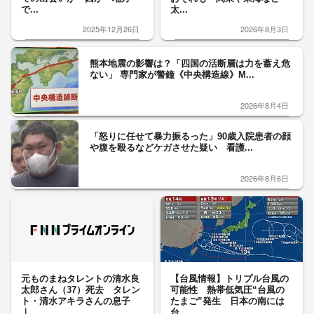
で...
太...
2025年12月26日
2026年8月3日
熊本地震の影響は？「四国の活断層は力を蓄え危
ない」 専門家が警鐘《中央構造線》M...
2026年8月4日
「怒りに任せて暴力振るった」90歳入院患者の顔
や腹を殴るなどケガさせた疑い 看護...
2026年8月6日
元ものまねタレントの清水良
【台風情報】トリプル台風の
太郎さん（37）死去 タレン
可能性 熱帯低気圧“台風の
ト・清水アキラさんの息子
たまご”発生 日本の南には
｜...
台...