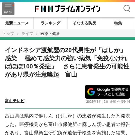
検索
最新ニュース
ランキング
そなえる防災
特集
トップ
ライフ
医療・健康
インドネシア渡航歴の20代男性が「はしか」
感染 極めて感染力の強い病気「免疫なけれ
ばほぼ100％発症」 さらに患者発生の可能性
があり県が注意喚起 富山
富山テレビ
2026年6月12日 金曜 午後9:46
富山県は県内で麻しん（はしか）の患者が発生したと発表
した。医療機関から富山市保健所に麻しん疑い患者の報告
があり、富山県衛生研究所が遺伝子検査を実施した結果、