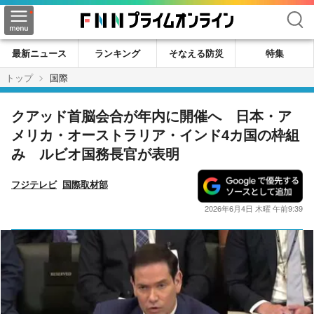
検索
最新ニュース
ランキング
そなえる防災
特集
トップ
国際
クアッド首脳会合が年内に開催へ 日本・ア
メリカ・オーストラリア・インド4カ国の枠組
み ルビオ国務長官が表明
フジテレビ
国際取材部
2026年6月4日 木曜 午前9:39