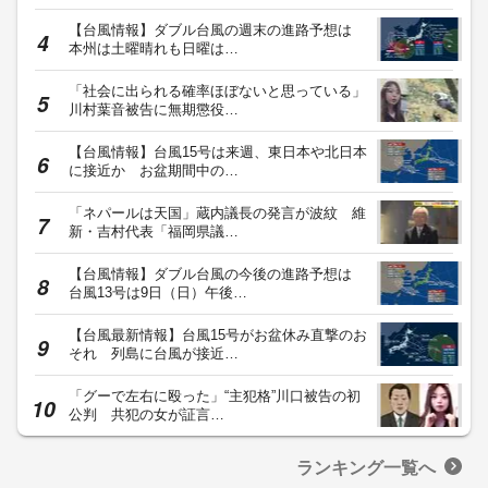
【台風情報】ダブル台風の週末の進路予想は
本州は土曜晴れも日曜は…
「社会に出られる確率ほぼないと思っている」
川村葉音被告に無期懲役…
【台風情報】台風15号は来週、東日本や北日本
に接近か お盆期間中の…
「ネパールは天国」蔵内議長の発言が波紋 維
新・吉村代表「福岡県議…
【台風情報】ダブル台風の今後の進路予想は
台風13号は9日（日）午後…
【台風最新情報】台風15号がお盆休み直撃のお
それ 列島に台風が接近…
「グーで左右に殴った」“主犯格”川口被告の初
公判 共犯の女が証言…
ランキング一覧へ