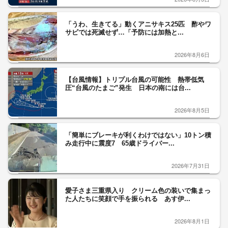
「うわ、生きてる」動くアニサキス25匹 酢やワ
サビでは死滅せず…「予防には加熱と...
2026年8月6日
【台風情報】トリプル台風の可能性 熱帯低気
圧“台風のたまご”発生 日本の南には台...
2026年8月5日
「簡単にブレーキが利くわけではない」10トン積
み走行中に震度7 65歳ドライバー...
2026年7月31日
愛子さま三重県入り クリーム色の装いで集まっ
た人たちに笑顔で手を振られる あす伊...
2026年8月1日