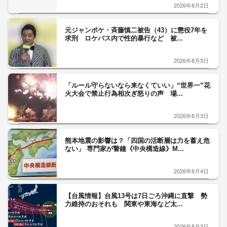
2026年8月2日
元ジャンポケ・斉藤慎二被告（43）に懲役7年を
求刑 ロケバス内で性的暴行など 被...
2026年8月5日
「ルール守らないなら来なくていい」“世界一”花
火大会で禁止行為相次ぎ怒りの声 場...
2026年8月3日
熊本地震の影響は？「四国の活断層は力を蓄え危
ない」 専門家が警鐘《中央構造線》M...
2026年8月4日
【台風情報】台風13号は7日ごろ沖縄に直撃 勢
力維持のおそれも 関東や東海など太...
2026年8月3日