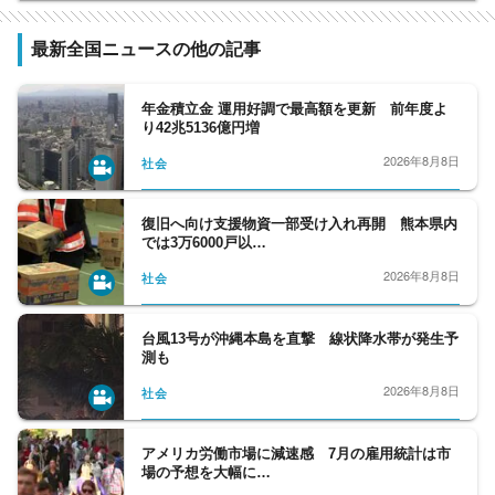
最新全国ニュースの他の記事
年金積立金 運用好調で最高額を更新 前年度よ
り42兆5136億円増
2026年8月8日
社会
復旧へ向け支援物資一部受け入れ再開 熊本県内
では3万6000戸以…
2026年8月8日
社会
台風13号が沖縄本島を直撃 線状降水帯が発生予
測も
2026年8月8日
社会
アメリカ労働市場に減速感 7月の雇用統計は市
場の予想を大幅に…