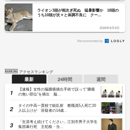
ライオン3頭が相次ぎ死ぬ 猛暑影響か 18頭の
うち10頭が次々と体調不良に クー...
2026年8月3日
Recommended by
アクセスランキング
最新
24時間
週間
【速報】女性の脳腫瘍摘出手術で誤って“腫瘍
の無い部位”を摘出 脳…
タイの中高一貫校で銃乱射 教職員5人死亡20
人以上けが 容疑者の14歳…
「生涯考え続けてください」江別市男子大学生
集団暴行死 主犯格・当…