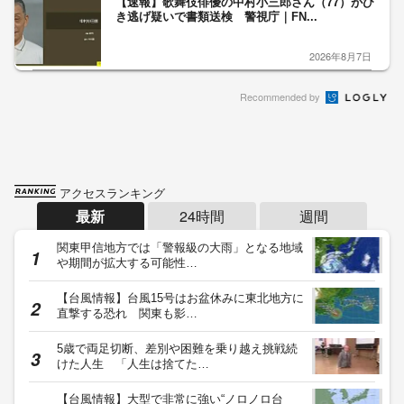
【速報】歌舞伎俳優の中村小三郎さん（77）がひ
き逃げ疑いで書類送検 警視庁｜FN...
2026年8月7日
Recommended by
アクセスランキング
最新
24時間
週間
関東甲信地方では「警報級の大雨」となる地域
や期間が拡大する可能性…
【台風情報】台風15号はお盆休みに東北地方に
直撃する恐れ 関東も影…
5歳で両足切断、差別や困難を乗り越え挑戦続
けた人生 「人生は捨てた…
【台風情報】大型で非常に強い“ノロノロ台