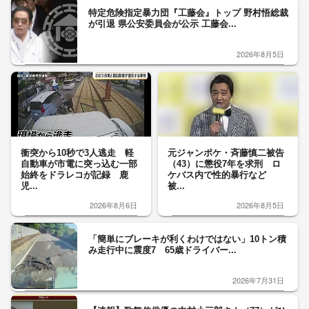
特定危険指定暴力団『工藤会』トップ 野村悟総裁
が引退 県公安委員会が公示 工藤会...
2026年8月5日
衝突から10秒で3人逃走 軽
元ジャンポケ・斉藤慎二被告
自動車が市電に突っ込む一部
（43）に懲役7年を求刑 ロ
始終をドラレコが記録 鹿
ケバス内で性的暴行など
児...
被...
2026年8月6日
2026年8月5日
「簡単にブレーキが利くわけではない」10トン積
み走行中に震度7 65歳ドライバー...
2026年7月31日