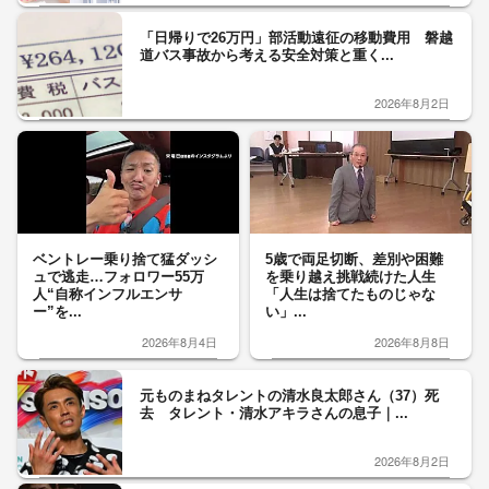
「日帰りで26万円」部活動遠征の移動費用 磐越
道バス事故から考える安全対策と重く...
2026年8月2日
ベントレー乗り捨て猛ダッシ
5歳で両足切断、差別や困難
ュで逃走…フォロワー55万
を乗り越え挑戦続けた人生
人“自称インフルエンサ
「人生は捨てたものじゃな
ー”を...
い」...
2026年8月4日
2026年8月8日
元ものまねタレントの清水良太郎さん（37）死
去 タレント・清水アキラさんの息子｜...
2026年8月2日