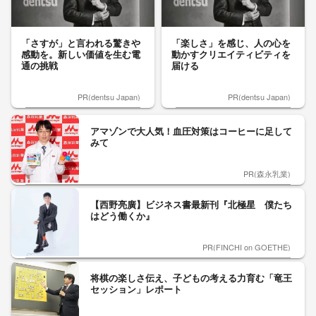
「さすが」と言われる驚きや
「楽しさ」を感じ、人の心を
感動を。新しい価値を生む電
動かすクリエイティビティを
通の挑戦
届ける
PR(dentsu Japan)
PR(dentsu Japan)
アマゾンで大人気！血圧対策はコーヒーに足して
みて
PR(森永乳業)
【西野亮廣】ビジネス書最新刊『北極星 僕たち
はどう働くか』
PR(FINCHI on GOETHE)
将棋の楽しさ伝え、子どもの考える力育む「竜王
セッション」レポート