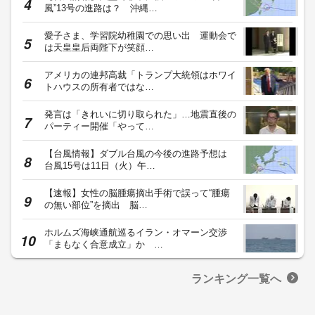
風”13号の進路は？ 沖縄…
愛子さま、学習院幼稚園での思い出 運動会で
は天皇皇后両陛下が笑顔…
アメリカの連邦高裁「トランプ大統領はホワイ
トハウスの所有者ではな…
発言は「きれいに切り取られた」…地震直後の
パーティー開催「やって…
【台風情報】ダブル台風の今後の進路予想は
台風15号は11日（火）午…
【速報】女性の脳腫瘍摘出手術で誤って“腫瘍
の無い部位”を摘出 脳…
ホルムズ海峡通航巡るイラン・オマーン交渉
「まもなく合意成立」か …
ランキング一覧へ