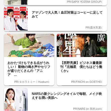
PR(SAPIX YOZEMI GROUP)
アマゾンで大人気！血圧対策はコーヒーに足して
みて
PR(森永乳業)
おかたづけもできる点がうれ
【西野亮廣】ビジネス書最新
しい！ 動物の鳴き声やセリフ
刊『北極星 僕たちはどう働
が盛りだくさんの「アニ
くか』
ア ...
PR(タカラトミー｜Hugkum)
PR(FINCHI on GOETHE)
NARSの新クレンジングオイルで毎朝、メイク映
えする潤い美肌へ
PR(NARS on 美的.com)