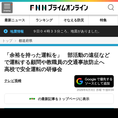
検索
最新ニュース
ランキング
そなえる防災
特集
地震情報
９日０４時３３分ころ、地震がありました。
トップ
都道府県
「余裕を持った運転を」 部活動の遠征など
で運転する顧問や教職員の交通事故防止へ
高校で安全運転の研修会
テレビ長崎
2026年6月3日 水曜 午後8:04
の最新記事をトップページに表示