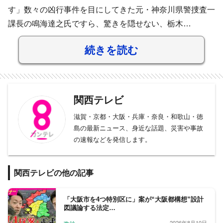
す」数々の凶行事件を目にしてきた元・神奈川県警捜査一
課長の鳴海達之氏ですら、驚きを隠せない、栃木…
続きを読む
関西テレビ
滋賀・京都・大阪・兵庫・奈良・和歌山・徳
島の最新ニュース、身近な話題、災害や事故
の速報などを発信します。
関西テレビの他の記事
「大阪市を4つ特別区に」案が“大阪都構想”設計
図議論する法定…
2026年8月10日