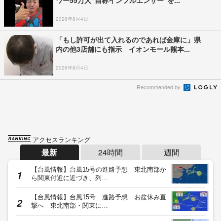
ワー55万人“自称インフルエンサー”を...
2026年8月4日
「もし許可が出て入れるのであれば金庫に」県
内の他3店舗にも指示 イオンモール熊本...
2026年8月4日
Recommended by
アクセスランキング
最新
24時間
週間
【台風情報】台風15号の進路予想 東北南部か
ら関東付近に近づき、列…
【台風情報】台風15号 進路予想 お盆休み直
撃へ 東北南部・関東に…