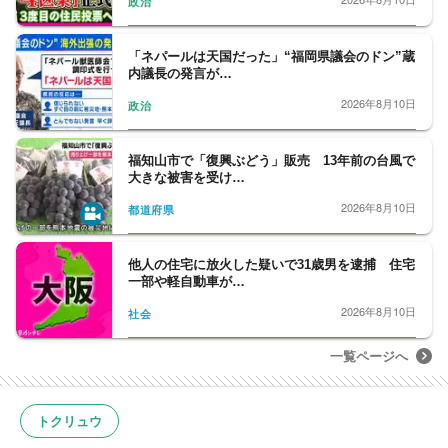
政治
「ネパールは天国だった」“福岡県議会のドン”蔵
内議長の発言が…
2026年8月10日
政治
福知山市で「復興ぶどう」販売 13年前の台風で
大きな被害を受け…
2026年8月10日
都道府県
他人の住宅に放火した疑いで31歳男を逮捕 住宅
一部や軽自動車が…
2026年8月10日
社会
一覧ページへ
トクリュウ