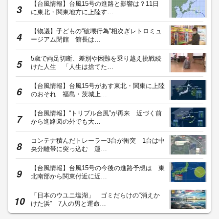
【台風情報】台風15号の進路と影響は？11日
に東北・関東地方に上陸す…
【物議】子どもの“破壊行為”相次ぎレトロミュ
ージアム閉館 館長は…
5歳で両足切断、差別や困難を乗り越え挑戦続
けた人生 「人生は捨てた…
【台風情報】台風15号があす東北・関東に上陸
のおそれ 福島・茨城上…
【台風情報】“トリプル台風”が再来 近づく前
から進路図の外でも大…
コンテナ積んだトレーラー3台が衝突 1台は中
央分離帯に突っ込む 運…
【台風情報】台風15号の今後の進路予想は 東
北南部から関東付近に近…
「日本のウユニ塩湖」 ゴミだらけの“消えか
けた浜” 7人の男と運命…