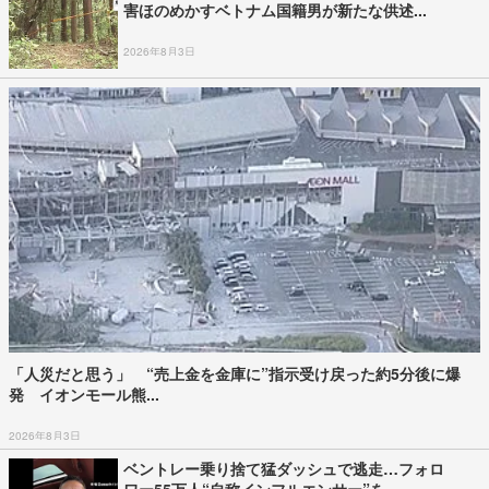
害ほのめかすベトナム国籍男が新たな供述...
2026年8月3日
「人災だと思う」 “売上金を金庫に”指示受け戻った約5分後に爆
発 イオンモール熊...
2026年8月3日
ベントレー乗り捨て猛ダッシュで逃走…フォロ