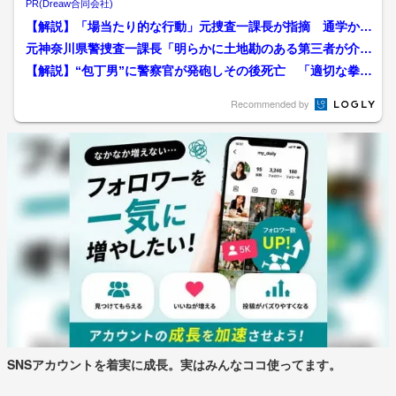
PR(Dreaw合同会社)
【解説】「場当たり的な行動」元捜査一課長が指摘 通学かば
んや靴が安達容疑者の職場...
元神奈川県警捜査一課長「明らかに土地勘のある第三者が介在
している可能性。事件とし...
【解説】“包丁男”に警察官が発砲しその後死亡 「適切な拳銃
使用だった」と元神奈川...
Recommended by
SNSアカウントを着実に成長。実はみんなココ使ってます。