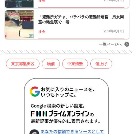
社会
「避難所ガチャ」バラバラの避難所運営 男女同
室の雑魚寝で「着…
2026年8月7日
社会
一覧ページへ
東京都墨田区
物価
中東情勢
値上げ