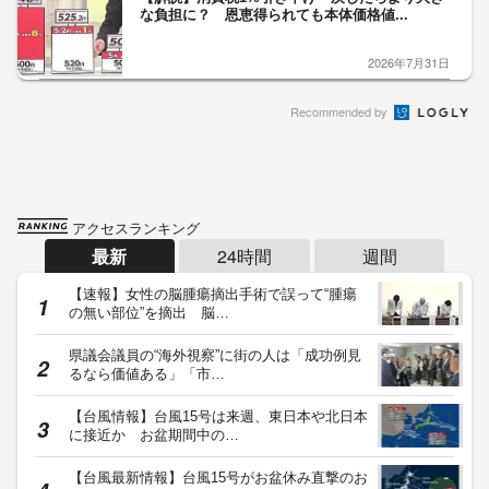
な負担に？ 恩恵得られても本体価格値...
2026年7月31日
Recommended by
アクセスランキング
最新
24時間
週間
【速報】女性の脳腫瘍摘出手術で誤って“腫瘍
の無い部位”を摘出 脳…
県議会議員の“海外視察”に街の人は「成功例見
るなら価値ある」「市…
【台風情報】台風15号は来週、東日本や北日本
に接近か お盆期間中の…
【台風最新情報】台風15号がお盆休み直撃のお