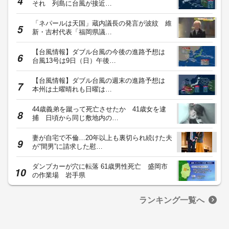
それ 列島に台風が接近…
「ネパールは天国」蔵内議長の発言が波紋 維
新・吉村代表「福岡県議…
【台風情報】ダブル台風の今後の進路予想は
台風13号は9日（日）午後…
【台風情報】ダブル台風の週末の進路予想は
本州は土曜晴れも日曜は…
44歳義弟を蹴って死亡させたか 41歳女を逮
捕 日頃から同じ敷地内の…
妻が自宅で不倫…20年以上も裏切られ続けた夫
が“間男”に請求した慰…
ダンプカーが穴に転落 61歳男性死亡 盛岡市
の作業場 岩手県
ランキング一覧へ