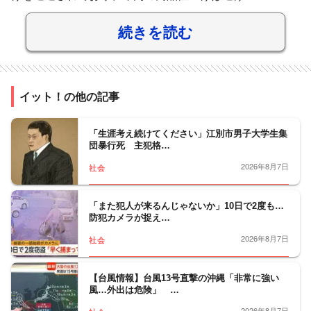
続きを読む
イット！の他の記事
「生涯考え続けてください」江別市男子大学生集
団暴行死 主犯格…
2026年8月7日
社会
「また犯人が来るんじゃないか」10日で2度も…
防犯カメラが捉え…
2026年8月7日
社会
【台風情報】台風13号直撃の沖縄「非常に強い
風…外出は危険」 …
2026年8月7日