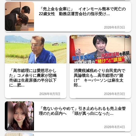
「売上金を金庫に」 イオンモール熊本で死亡の
22歳女性 勤務店運営会社の指示受け...
2026年8月3日
「高市総理には愛想尽かし
消費税減税めぐり自民党内で
た」コメ余りに農家が悲鳴
異論噴出も…高市総理の“賭
売値は生産原価の半分以下
け” キーパーソンは麻生太
に…肥...
郎...
2026年8月5日
2026年8月3日
「危ないからやめて」引き止められるも売上金管
理のため店内へ 「頭が真っ白になった...
2026年8月4日