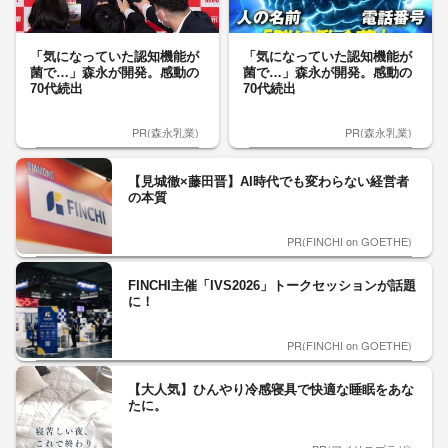
「気になっていた認知機能が
「気になっていた認知機能が
菌で…」森永が開発。感動の
菌で…」森永が開発。感動の
70代続出
70代続出
PR(森永乳業)
PR(森永乳業)
【見城徹×藤田晋】AI時代でも変わらない経営者
の本質
PR(FINCHI on GOETHE)
FINCHI主催「IVS2026」トークセッションが話題
に！
PR(FINCHI on GOETHE)
【大人気】ひんやり冷感寝具で快適な睡眠をあな
たに。