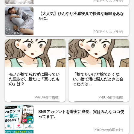
PR(アイリスプラザ)
【大人気】ひんやり冷感寝具で快適な睡眠をあな
たに。
PR(アイリスプラザ)
モノが捨てられずに困ってい
「捨てたいけど捨てたくな
た里歩が、新たに「買ったも
い」捨て活に悩んだときに会
の」は？
ったのは…
PR(UR都市機構)
PR(UR都市機構)
SNSアカウントを着実に成長。実はみんなココ使
ってます。
PR(Dreaw合同会社)