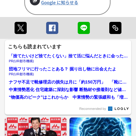
こちらも読まれています
「捨てたいけど捨てたくない」捨て活に悩んだときに会ったの
は…
PR(UR都市機構)
団地フリマに行ったことある？ 掘り出し物に出会えたよ
PR(UR都市機構)
ナフサ不足で靴修理店の損失は月に「約150万円」 「靴に使
う接着剤が…死活問題」...
中東情勢悪化 住宅建築に深刻な影響 断熱材や接着剤など値上
げ入手困難に 工務店「...
“物価高のピーク”はこれからか 中東情勢の緊張緩和も「増加
コスト分が転嫁された商...
Recommended by