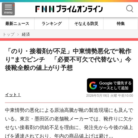
検索
最新ニュース
ランキング
そなえる防災
特集
トップ
経済
「のり・接着剤が不足」中東情勢悪化で“靴作
り”までピンチ 「必要不可欠で代替ない」今
後靴全般の値上がり予想
イット！
2026年5月19日 火曜 午前10:00
中東情勢の悪化による原油高騰が靴の製造現場にも及んで
いる。東京・墨田区の老舗靴メーカーでは、靴作りに欠か
せない接着剤の供給不足を理由に、発注先から今後の値上
げを通達されており、年内の商品値上げは避け…