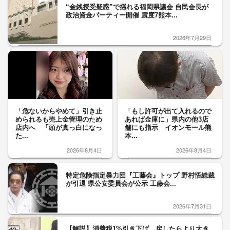
“金銭授受疑惑”で揺れる福岡県議会 自民会長が
政治資金パーティー開催 震度7熊本...
2026年7月29日
「危ないからやめて」引き止
「もし許可が出て入れるので
められるも売上金管理のため
あれば金庫に」県内の他3店
店内へ 「頭が真っ白になっ
舗にも指示 イオンモール熊
た...
本...
2026年8月4日
2026年8月4日
特定危険指定暴力団『工藤会』トップ 野村悟総裁
が引退 県公安委員会が公示 工藤会...
2026年7月31日
【解説】消費税1%引き下げ 戻したらより大き