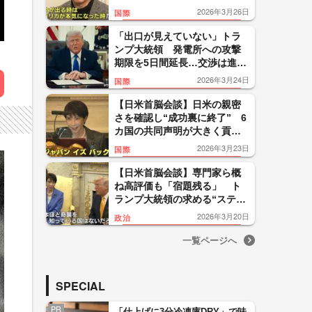
「我々が出る時はアメリカが
2026年3月26日
国際
本気になった時」
「出口が見えていない」トラ
ンプ大統領 発電所への攻撃
期限を5日間延長…交渉は進ん
でいると主張もイランは否
2026年3月24日
国際
定
【日米首脳会談】日米の親密
さを確認し“成功裏に終了” 6
カ国の共同声明が大きく貢献
か？ 峯村氏「トランプ氏の
2026年3月23日
国際
暴走を止めて、国際協調の方
に戻した」
【日米首脳会談】専門家ら概
ね高評価も「宿題残る」 ト
ランプ大統領の求める“ステッ
プアップ”とは？高市首相「法
2026年3月20日
政治
律の範囲内でしかできない」
一覧ページへ
SPECIAL
PR
「仕上げに3分冷凍庫DRY」で味