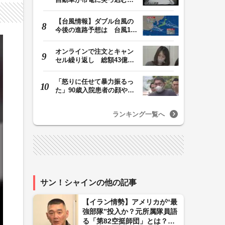
部始終をドラレコ…
【台風情報】ダブル台風の
今後の進路予想は 台風13
号は7日（金）昼過…
オンラインで注文とキャン
セル繰り返し 総額43億円
か「品切れ前に購…
「怒りに任せて暴力振るっ
た」90歳入院患者の顔や腹
を殴るなどケガさ…
ランキング一覧へ
サン！シャインの他の記事
【イラン情勢】アメリカが“最
強部隊”投入か？元所属隊員語
る「第82空挺師団」とは？