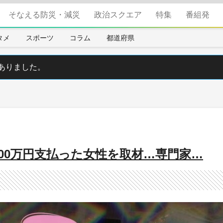
そなえる防災・減災
政治スクエア
特集
番組発
タメ
スポーツ
コラム
都道府県
ありました。
00万円支払った女性を取材…専門家…