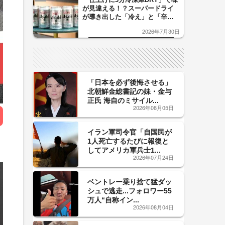
が見違える！？スーパードライ
が導き出した「冷え」と「辛
口」のおいしい関係 青く変化
2026年7月30日
した「辛口カーブ」が飲み頃の
サイン！
「日本を必ず後悔させる」
北朝鮮金総書記の妹・金与
正氏 海自のミサイル...
2026年08月05日
イラン軍司令官「自国民が
1人死亡するたびに報復と
してアメリカ軍兵士1...
2026年07月24日
ベントレー乗り捨て猛ダッ
シュで逃走...フォロワー55
万人“自称イン...
2026年08月04日