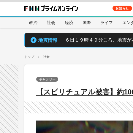
お知らせ
政治
社会
経済
国際
ライフ
エン
地震情報
６日１９時４９分ころ、地震が
トップ
社会
ギャラリー
【スピリチュアル被害】約10