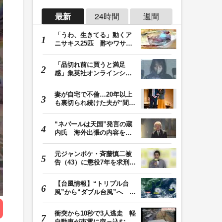
最新
24時間
週間
「うわ、生きてる」動くア
ニサキス25匹 酢やワサビ
では死滅せず…「…
「品切れ前に買うと満足
感」集英社オンラインショ
ップで“43億円分”…
妻が自宅で不倫…20年以上
も裏切られ続けた夫が“間
男”に請求した慰…
“ネパールは天国”発言の蔵
内氏 海外出張の内容を説
明「心の豊かさ…
元ジャンポケ・斉藤慎二被
告（43）に懲役7年を求刑
ロケバス内で性的…
【台風情報】“トリプル台
風”から“ダブル台風”へ 13
号、15号とも…
衝突から10秒で3人逃走 軽
自動車が市電に突っ込む一