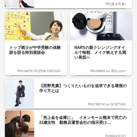
PR(森永乳業)
トップ棋士が中学受験の体験
NARSの新クレンジングオイ
談を語る特別座談会
ルで毎朝、メイク映えする潤
い美肌へ
PR(SAPIX YOZEMI GROUP)
PR(NARS on 美的.com)
【西野亮廣】つくりたいものを追求できる環境の
作り方とは
PR(FINCHI on GOETHE)
「売上金を金庫に」 イオンモール熊本で死亡の
22歳女性 勤務店運営会社の指示受け...
2026年8月3日