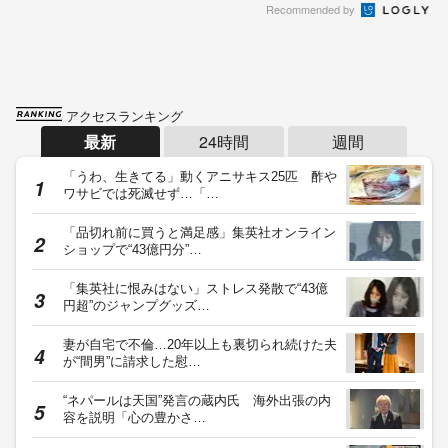
Recommended by
アクセスランキング
最新
24時間
週間
「うわ、生きてる」動くアニサキス25匹 酢や
ワサビでは死滅せず…「…
「品切れ前に買うと満足感」集英社オンライン
ショップで“43億円分”…
「集英社に恨みはない」ストレス発散で“43億
円超”のジャンプグッズ…
妻が自宅で不倫…20年以上も裏切られ続けた夫
が“間男”に請求した慰…
“ネパールは天国”発言の蔵内氏 海外出張の内
容を説明「心の豊かさ…