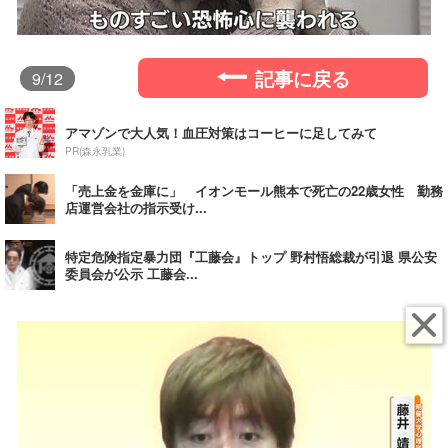
記事に戻る
9
/12
アマゾンで大人気！血圧対策はコーヒーに足してみて
PR(森永乳業)
「売上金を金庫に」 イオンモール熊本で死亡の22歳女性 勤務
店運営会社の指示受け...
特定危険指定暴力団『工藤会』トップ 野村悟総裁が引退 県公安
委員会が公示 工藤会...