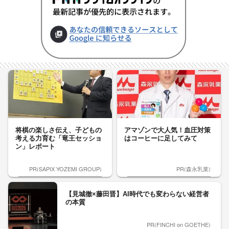
将棋の楽しさ伝え、子どもの
アマゾンで大人気！血圧対策
考える力育む「竜王セッショ
はコーヒーに足してみて
ン」レポート
PR(SAPIX YOZEMI GROUP)
PR(森永乳業)
【見城徹×藤田晋】AI時代でも変わらない経営者
の本質
PR(FINCHI on GOETHE)