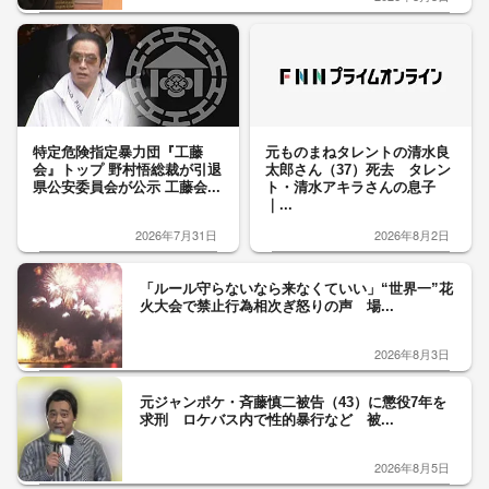
特定危険指定暴力団『工藤
元ものまねタレントの清水良
会』トップ 野村悟総裁が引退
太郎さん（37）死去 タレン
県公安委員会が公示 工藤会...
ト・清水アキラさんの息子
｜...
2026年7月31日
2026年8月2日
「ルール守らないなら来なくていい」“世界一”花
火大会で禁止行為相次ぎ怒りの声 場...
2026年8月3日
元ジャンポケ・斉藤慎二被告（43）に懲役7年を
求刑 ロケバス内で性的暴行など 被...
2026年8月5日