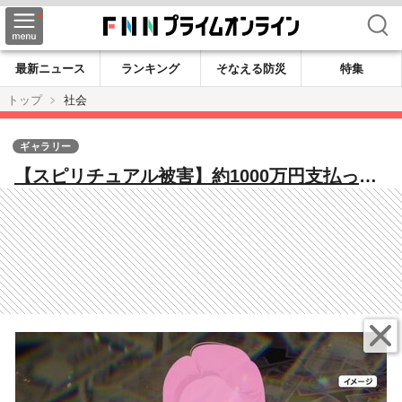
検索
最新ニュース
ランキング
そなえる防災
特集
トップ
社会
ギャラリー
【スピリチュアル被害】約1000万円支払った
女性を取材…専門家「出費を無駄にしたくな
いサンクコスト効果」言葉巧みに占い有料メ
ールへ誘導