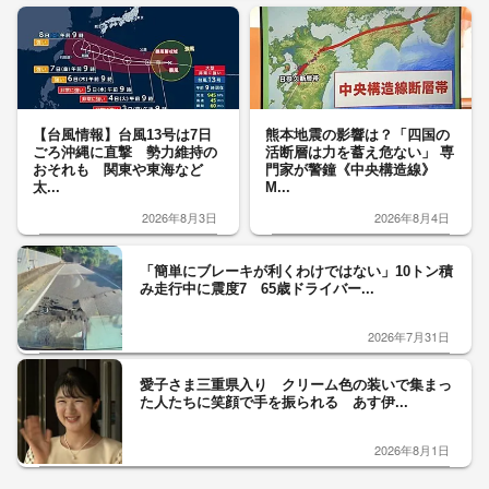
【台風情報】台風13号は7日
熊本地震の影響は？「四国の
ごろ沖縄に直撃 勢力維持の
活断層は力を蓄え危ない」 専
おそれも 関東や東海など
門家が警鐘《中央構造線》
太...
M...
2026年8月3日
2026年8月4日
「簡単にブレーキが利くわけではない」10トン積
み走行中に震度7 65歳ドライバー...
2026年7月31日
愛子さま三重県入り クリーム色の装いで集まっ
た人たちに笑顔で手を振られる あす伊...
2026年8月1日