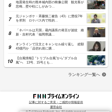
地震発生時の熊本城内部の映像公開 観光客が
悲鳴…壁や柱にしがみつ…
元ジャンポケ・斉藤慎二被告（43）に懲役7年
を求刑 ロケバス内で性的…
「ネパールは天国」蔵内議長の発言が波紋 維
新・吉村代表「福岡県議…
オンラインで注文とキャンセル繰り返し 総額
43億円か「品切れ前に購…
【台風情報】“トリプル台風”から“ダブル台
風”へ 13号、15号とも…
ランキング一覧へ
記事に対するご意見・ご感想や情報提供
運営会社
© Fuji News Network, Inc. All rights reserved.