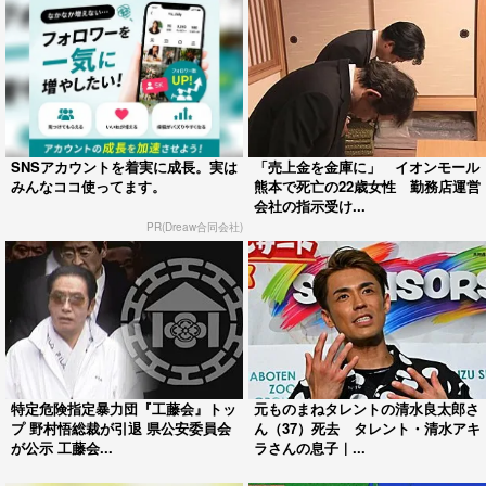
SNSアカウントを着実に成長。実は
「売上金を金庫に」 イオンモール
みんなココ使ってます。
熊本で死亡の22歳女性 勤務店運営
会社の指示受け...
PR(Dreaw合同会社)
特定危険指定暴力団『工藤会』トッ
元ものまねタレントの清水良太郎さ
プ 野村悟総裁が引退 県公安委員会
ん（37）死去 タレント・清水アキ
が公示 工藤会...
ラさんの息子｜...