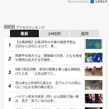
Recommended by
アクセスランキング
最新
24時間
週間
【台風情報】台風15号の今後の進路予想は
11日から12日にかけて、東…
関東甲信地方では「警報級の大雨」となる地域
や期間が拡大する可能性…
5歳で両足切断、差別や困難を乗り越え挑戦続
けた人生 「人生は捨てた…
登山者など約400人孤立か 北アルプスの登山
口につながる県の橋が流さ…
バイデン前米大統領（83）がん闘病で強い痛
み 息子「見ているのは本…