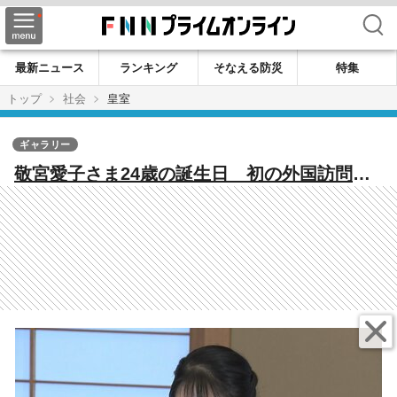
検索
最新ニュース
ランキング
そなえる防災
特集
トップ
社会
皇室
ギャラリー
敬宮愛子さま24歳の誕生日 初の外国訪問や
慰霊の旅…保護猫「美海」迎え公私ともに充
実の日々