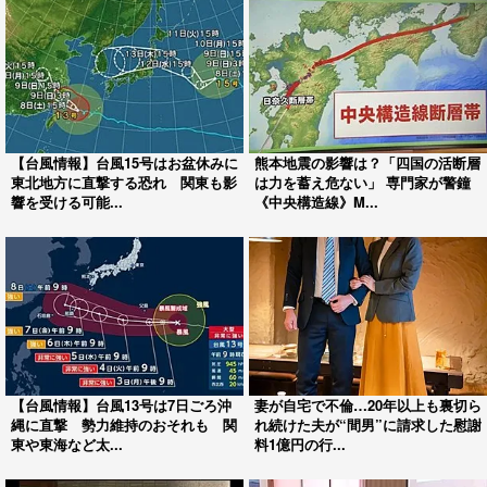
【台風情報】台風15号はお盆休みに
熊本地震の影響は？「四国の活断層
東北地方に直撃する恐れ 関東も影
は力を蓄え危ない」 専門家が警鐘
響を受ける可能...
《中央構造線》M...
【台風情報】台風13号は7日ごろ沖
妻が自宅で不倫…20年以上も裏切ら
縄に直撃 勢力維持のおそれも 関
れ続けた夫が“間男”に請求した慰謝
東や東海など太...
料1億円の行...