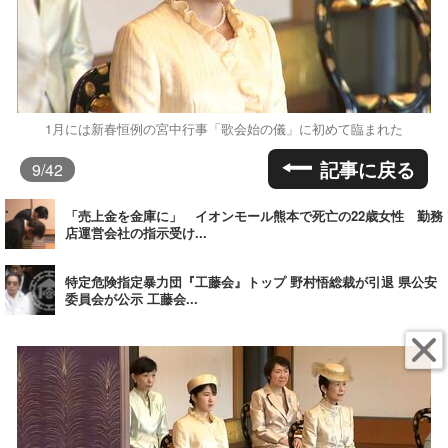
1月には新春恒例の宮中行事「歌会始の儀」に初めて臨まれた
記事に戻る
9
/42
「売上金を金庫に」 イオンモール熊本で死亡の22歳女性 勤務
店運営会社の指示受け...
特定危険指定暴力団『工藤会』トップ 野村悟総裁が引退 県公安
委員会が公示 工藤会...