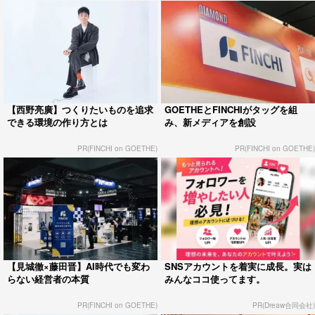
【西野亮廣】つくりたいものを追求
GOETHEとFINCHIがタッグを組
できる環境の作り方とは
み、新メディアを創設
PR(FINCHI on GOETHE)
PR(FINCHI on GOETHE)
【見城徹×藤田晋】AI時代でも変わ
SNSアカウントを着実に成長。実は
らない経営者の本質
みんなココ使ってます。
PR(FINCHI on GOETHE)
PR(Dreaw合同会社)