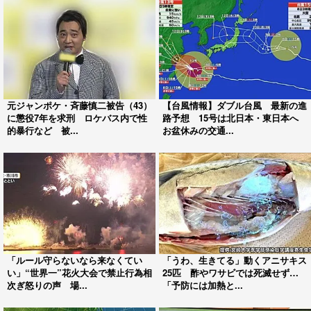
元ジャンポケ・斉藤慎二被告（43）
【台風情報】ダブル台風 最新の進
に懲役7年を求刑 ロケバス内で性
路予想 15号は北日本・東日本へ
的暴行など 被...
お盆休みの交通...
「ルール守らないなら来なくてい
「うわ、生きてる」動くアニサキス
い」“世界一”花火大会で禁止行為相
25匹 酢やワサビでは死滅せず…
次ぎ怒りの声 場...
「予防には加熱と...