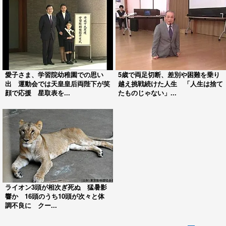
愛子さま、学習院幼稚園での思い
5歳で両足切断、差別や困難を乗り
出 運動会では天皇皇后両陛下が笑
越え挑戦続けた人生 「人生は捨て
顔で応援 星取表を...
たものじゃない」...
ライオン3頭が相次ぎ死ぬ 猛暑影
響か 16頭のうち10頭が次々と体
調不良に クー...