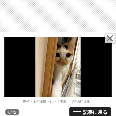
愛子さまが撮影された「美海」（宮内庁提供）
記事に戻る
6
/42