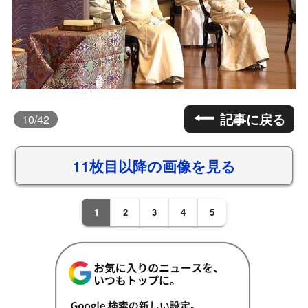
記事に戻る
10
/42
11枚目以降の画像を見る
1
2
3
4
5