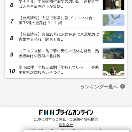
愛子さま、学習院幼稚園での思い出 運動会で
は天皇皇后両陛下が笑顔…
【台風情報】大型で非常に強い“ノロノロ台
風”13号の進路は？ 沖縄…
【台風情報】台風15号はお盆休みに東北地方に
直撃する恐れ 関東も影…
北アルプス槍ヶ岳で若い男性の遺体を発見 熟
達者向けの難所の北鎌尾…
高市総理 非核三原則「堅持している」 長崎
平和祈念式典あいさつ全…
ランキング一覧へ
記事に対するご意見・ご感想や情報提供
運営会社
© Fuji News Network, Inc. All rights reserved.