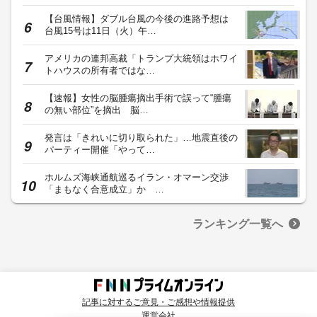
【台風情報】ダブル台風の今後の進路予想は
台風15号は11日（火）午…
アメリカの連邦高裁「トランプ大統領はホワイ
トハウスの所有者ではな…
【速報】女性の脳腫瘍摘出手術で誤って“腫瘍
の無い部位”を摘出 脳…
発言は「きれいに切り取られた」…地震直後の
パーティー開催「やって…
ホルムズ海峡通航巡るイラン・オマーン交渉
「まもなく合意成立」か …
ランキング一覧へ
記事に対するご意見・ご感想や情報提供
運営会社