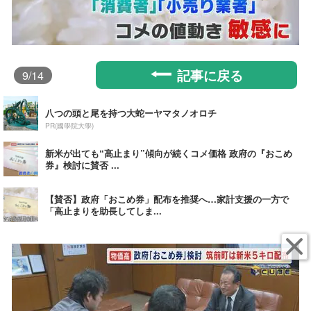
記事に戻る
9
/14
八つの頭と尾を持つ大蛇ーヤマタノオロチ
PR(國學院大學)
新米が出ても“高止まり”傾向が続くコメ価格 政府の『おこめ
券』検討に賛否 ...
【賛否】政府「おこめ券」配布を推奨へ…家計支援の一方で
「高止まりを助長してしま...