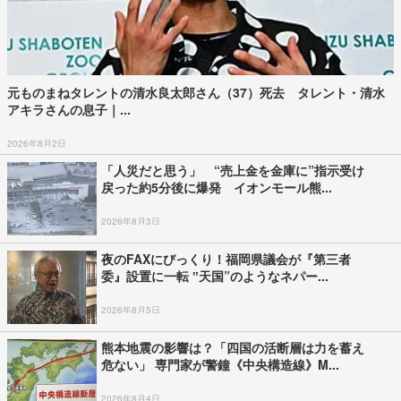
元ものまねタレントの清水良太郎さん（37）死去 タレント・清水
アキラさんの息子｜...
2026年8月2日
「人災だと思う」 “売上金を金庫に”指示受け
戻った約5分後に爆発 イオンモール熊...
2026年8月3日
夜のFAXにびっくり！福岡県議会が『第三者
委』設置に一転 ‟天国”のようなネパー...
2026年8月5日
熊本地震の影響は？「四国の活断層は力を蓄え
危ない」 専門家が警鐘《中央構造線》M...
2026年8月4日