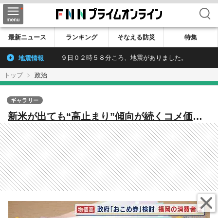
検索
最新ニュース
ランキング
そなえる防災
特集
地震情報
９日０２時５８分ころ、地震がありました。
トップ
政治
ギャラリー
新米が出ても“高止まり”傾向が続くコメ価格
政府の『おこめ券』検討に賛否 迫られる農政
の抜本的な見直し 【福岡発】