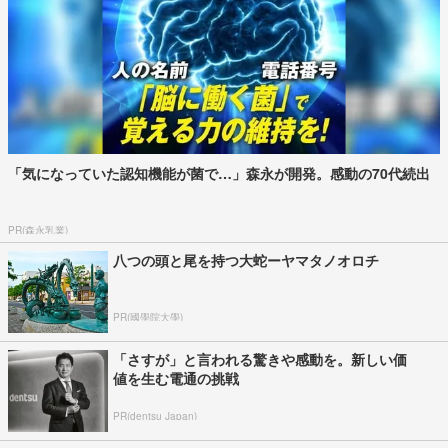
「気になっていた認知機能が菌で…」森永が開発。感動の70代続出
PR(森永乳業)
八つの頭と尾を持つ大蛇ーヤマタノオロチ
PR(國學院大學)
「さすが」と言われる驚きや感動を。新しい価
値を生む電通の挑戦
PR(dentsu Japan)