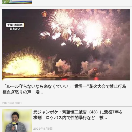
「ルール守らないなら来なくていい」“世界一”花火大会で禁止行為
相次ぎ怒りの声 場...
2026年8月3日
元ジャンポケ・斉藤慎二被告（43）に懲役7年を
求刑 ロケバス内で性的暴行など 被...
2026年8月5日