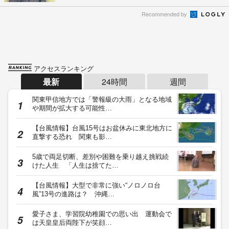
Recommended by
アクセスランキング
最新
24時間
週間
関東甲信地方では「警報級の大雨」となる地域
や期間が拡大する可能性…
【台風情報】台風15号はお盆休みに東北地方に
直撃する恐れ 関東も影…
5歳で両足切断、差別や困難を乗り越え挑戦続
けた人生 「人生は捨てた…
【台風情報】大型で非常に強い“ノロノロ台
風”13号の進路は？ 沖縄…
愛子さま、学習院幼稚園での思い出 運動会で
は天皇皇后両陛下が笑顔…