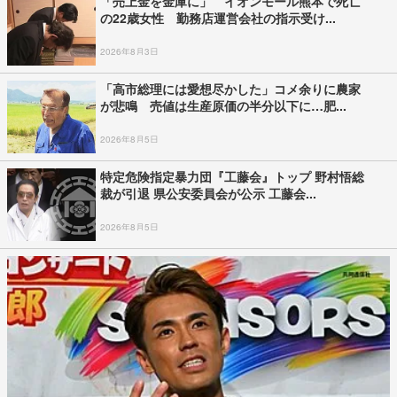
「売上金を金庫に」 イオンモール熊本で死亡
の22歳女性 勤務店運営会社の指示受け...
2026年8月3日
「高市総理には愛想尽かした」コメ余りに農家
が悲鳴 売値は生産原価の半分以下に…肥...
2026年8月5日
特定危険指定暴力団『工藤会』トップ 野村悟総
裁が引退 県公安委員会が公示 工藤会...
2026年8月5日