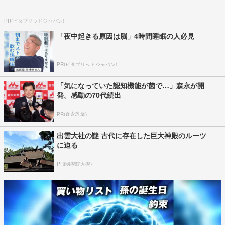
PR(ビタブリッドジャパン)
「夜中起きる原因は脳」4時間睡眠の人必見
PR(ビタブリッドジャパン)
「気になっていた認知機能が菌で…」森永が開
発。感動の70代続出
PR(森永乳業)
出雲大社の謎 古代に存在した巨大神殿のルーツ
に迫る
PR(國學院大學)