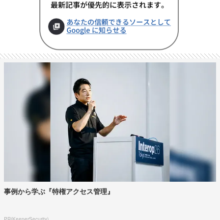
事例から学ぶ『特権アクセス管理』
PR(KeeperSecurity)