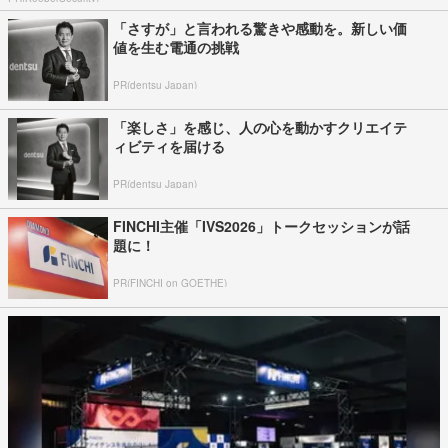
「さすが」と言われる驚きや感動を。新しい価
値を生む電通の挑戦
PR(dentsu Japan)
「楽しさ」を感じ、人の心を動かすクリエイテ
ィビティを届ける
PR(dentsu Japan)
FINCHI主催「IVS2026」トークセッションが話
題に！
PR(FINCHI on GOETHE)