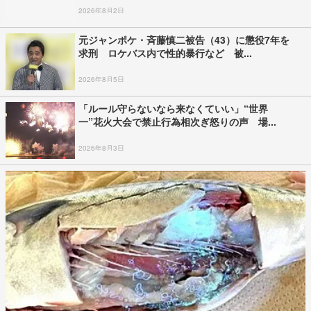
2026年8月2日
元ジャンポケ・斉藤慎二被告（43）に懲役7年を
求刑 ロケバス内で性的暴行など 被...
2026年8月5日
「ルール守らないなら来なくていい」“世界
一”花火大会で禁止行為相次ぎ怒りの声 場...
2026年8月3日