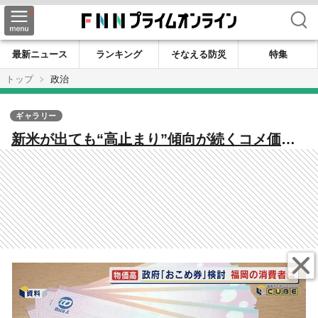
検索
最新ニュース
ランキング
そなえる防災
特集
トップ
政治
ギャラリー
新米が出ても“高止まり”傾向が続くコメ価格
政府の『おこめ券』検討に賛否 迫られる農政
の抜本的な見直し 【福岡発】