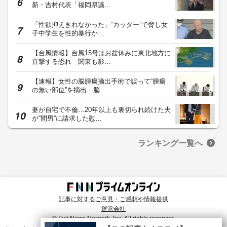
新・吉村代表「福岡県議…
「性欲抑えきれなかった」“カッター”で脅し女
子中学生を性的暴行か…
【台風情報】台風15号はお盆休みに東北地方に
直撃する恐れ 関東も影…
【速報】女性の脳腫瘍摘出手術で誤って“腫瘍
の無い部位”を摘出 脳…
妻が自宅で不倫…20年以上も裏切られ続けた夫
が“間男”に請求した慰…
ランキング一覧へ
記事に対するご意見・ご感想や情報提供
運営会社
© Fuji News Network, Inc. All rights reserved.