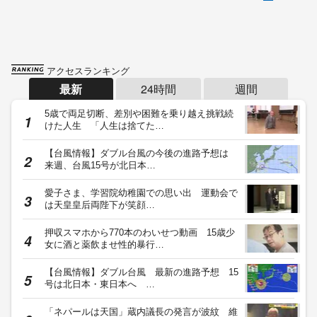
アクセスランキング
最新
24時間
週間
5歳で両足切断、差別や困難を乗り越え挑戦続
けた人生 「人生は捨てた…
【台風情報】ダブル台風の今後の進路予想は
来週、台風15号が北日本…
愛子さま、学習院幼稚園での思い出 運動会で
は天皇皇后両陛下が笑顔…
押収スマホから770本のわいせつ動画 15歳少
女に酒と薬飲ませ性的暴行…
【台風情報】ダブル台風 最新の進路予想 15
号は北日本・東日本へ …
「ネパールは天国」蔵内議長の発言が波紋 維