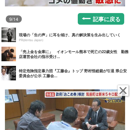
記事に戻る
9
/14
現場の「生の声」に耳を傾け、真の解決策を生み出していく
PR(dentsu Japan)
「売上金を金庫に」 イオンモール熊本で死亡の22歳女性 勤務
店運営会社の指示受け...
特定危険指定暴力団『工藤会』トップ 野村悟総裁が引退 県公安
委員会が公示 工藤会...