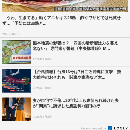
「うわ、生きてる」動くアニサキス25匹 酢やワサビでは死滅せ
ず…「予防には加熱と...
2026年8月6日
熊本地震の影響は？「四国の活断層は力を蓄え
危ない」 専門家が警鐘《中央構造線》M...
2026年8月4日
【台風情報】台風13号は7日ごろ沖縄に直撃 勢
力維持のおそれも 関東や東海など太...
2026年8月3日
妻が自宅で不倫…20年以上も裏切られ続けた夫
が“間男”に請求した慰謝料1億円の行...
2026年1月8日
Recommended by