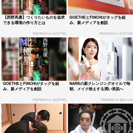
【西野亮廣】つくりたいものを追求
GOETHEとFINCHIがタッグを組
できる環境の作り方とは
み、新メディアを創設
PR(FINCHI on GOETHE)
PR(FINCHI on GOETHE)
GOETHEとFINCHIがタッグを組
NARSの新クレンジングオイルで毎
み、新メディアを創設
朝、メイク映えする潤い美肌へ
PR(FINCHI on GOETHE)
PR(NARS on 美的.com)