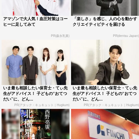
アマゾンで大人気！血圧対策はコー
「楽しさ」を感じ、人の心を動かす
ヒーに足してみて
クリエイティビティを届ける
PR(森永乳業)
PR(dentsu Japan)
いま最も相談したい保育士・てぃ先
いま最も相談したい保育士・てぃ先
生がアドバイス！ 子どもの“おてつ
生がアドバイス！ 子どもの“おてつ
だい”に、どん...
だい”に、どん...
PR(アタック・キュキュット｜Hugkum)
PR(アタック・キュキュット｜Hugkum)