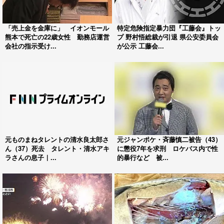
「売上金を金庫に」 イオンモール
特定危険指定暴力団『工藤会』トッ
熊本で死亡の22歳女性 勤務店運営
プ 野村悟総裁が引退 県公安委員会
会社の指示受け...
が公示 工藤会...
元ものまねタレントの清水良太郎さ
元ジャンポケ・斉藤慎二被告（43）
ん（37）死去 タレント・清水アキ
に懲役7年を求刑 ロケバス内で性
ラさんの息子｜...
的暴行など 被...