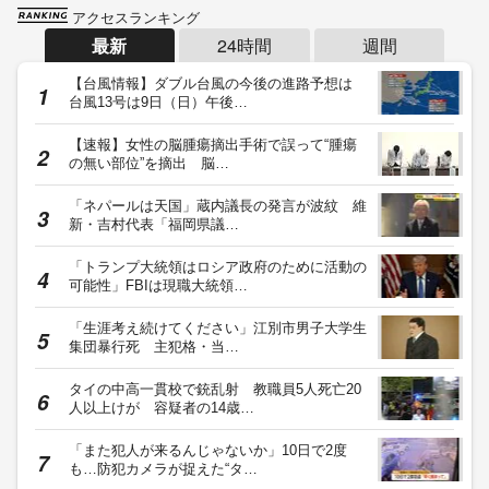
アクセスランキング
最新
24時間
週間
【台風情報】ダブル台風の今後の進路予想は
台風13号は9日（日）午後…
【速報】女性の脳腫瘍摘出手術で誤って“腫瘍
の無い部位”を摘出 脳…
「ネパールは天国」蔵内議長の発言が波紋 維
新・吉村代表「福岡県議…
「トランプ大統領はロシア政府のために活動の
可能性」FBIは現職大統領…
「生涯考え続けてください」江別市男子大学生
集団暴行死 主犯格・当…
タイの中高一貫校で銃乱射 教職員5人死亡20
人以上けが 容疑者の14歳…
「また犯人が来るんじゃないか」10日で2度
も…防犯カメラが捉えた“タ…