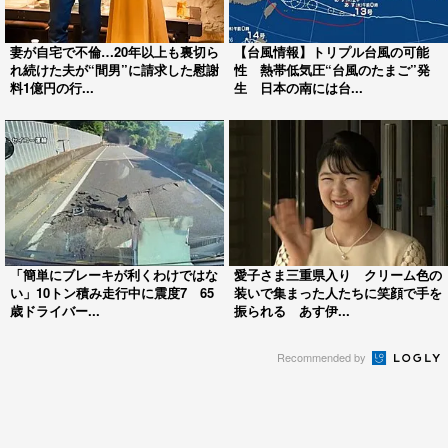
妻が自宅で不倫…20年以上も裏切ら
【台風情報】トリプル台風の可能
れ続けた夫が“間男”に請求した慰謝
性 熱帯低気圧“台風のたまご”発
料1億円の行...
生 日本の南には台...
「簡単にブレーキが利くわけではな
愛子さま三重県入り クリーム色の
い」10トン積み走行中に震度7 65
装いで集まった人たちに笑顔で手を
歳ドライバー...
振られる あす伊...
Recommended by