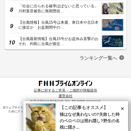
「社会に出られる確率ほぼないと思っている」
川村葉音被告に無期懲役…
【台風情報】台風15号は来週、東日本や北日本
に接近か お盆期間中の…
【台風最新情報】台風15号がお盆休み直撃のお
それ 列島に台風が接近…
ランキング一覧へ
記事に対するご意見・ご感想や情報提供
運営会社
© Fuji News Network, Inc. All rights reserved.
×
【この記事もオススメ】
当ウェブサイトでは、ユーザのニーズ・興味・関⼼に合致したコンテンツや広告配信を提供する
ためにクッキーを使⽤しています。詳細は、
プライバシーポリシー
をご確認ください。
猫はなぜ臭わないの?失敗した時
のペロペロは照れ隠し?野生の名
残に隠さ...