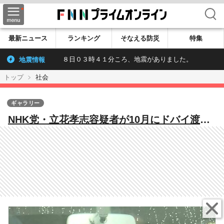
検索
最新ニュース
ランキング
そなえる防災
特集
地震情報
８日０３時４１分ころ、地震がありました。
トップ
社会
ギャラリー
NHK党・立花孝志容疑者が10月にドバイ渡
航…警察は今後逃亡する恐れがあると判断
元兵庫県議への名誉毀損疑いで逮捕