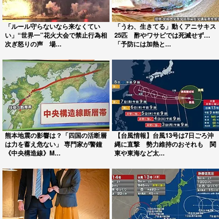
「ルール守らないなら来なくてい
「うわ、生きてる」動くアニサキス
い」“世界一”花火大会で禁止行為相
25匹 酢やワサビでは死滅せず…
次ぎ怒りの声 場...
「予防には加熱と...
熊本地震の影響は？「四国の活断層
【台風情報】台風13号は7日ごろ沖
は力を蓄え危ない」 専門家が警鐘
縄に直撃 勢力維持のおそれも 関
《中央構造線》M...
東や東海など太...