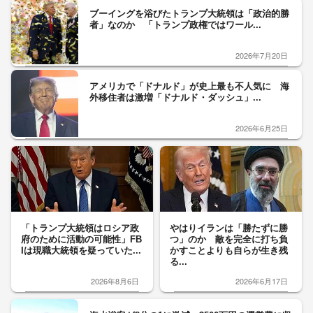
ブーイングを浴びたトランプ大統領は「政治的勝
者」なのか 「トランプ政権ではワール...
2026年7月20日
アメリカで「ドナルド」が史上最も不人気に 海
外移住者は激増「ドナルド・ダッシュ」...
2026年6月25日
「トランプ大統領はロシア政
やはりイランは「勝たずに勝
府のために活動の可能性」FB
つ」のか 敵を完全に打ち負
Iは現職大統領を疑っていた...
かすことよりも自らが生き残
る...
2026年8月6日
2026年6月17日