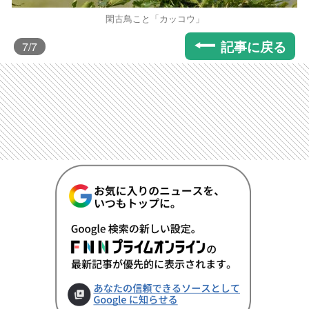
閑古鳥こと「カッコウ」
記事に戻る
7
/7