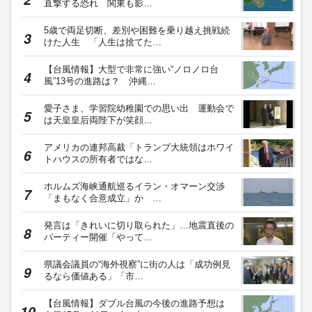
直撃する恐れ 関東も影…
5歳で両足切断、差別や困難を乗り越え挑戦続
けた人生 「人生は捨てた…
【台風情報】大型で非常に強い“ノロノロ台
風”13号の進路は？ 沖縄…
愛子さま、学習院幼稚園での思い出 運動会で
は天皇皇后両陛下が笑顔…
アメリカの連邦高裁「トランプ大統領はホワイ
トハウスの所有者ではな…
ホルムズ海峡通航巡るイラン・オマーン交渉
「まもなく合意成立」か …
発言は「きれいに切り取られた」…地震直後の
パーティー開催「やって…
県議会議員の“海外視察”に街の人は「成功例見
るなら価値ある」「市…
【台風情報】ダブル台風の今後の進路予想は