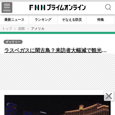
検索
最新ニュース
ランキング
そなえる防災
特集
トップ
国際
アメリカ
ギャラリー
ラスベガスに閑古鳥？来訪者大幅減で観光業
界に「トランプ・スランプ」の衝撃！カナダ
人客が激減「51番目の州」に反発？