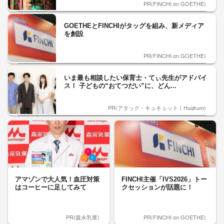
PR(FINCHI on GOETHE)
GOETHEとFINCHIがタッグを組み、新メディア
を創設
PR(FINCHI on GOETHE)
いま最も相談したい保育士・てぃ先生がアドバイ
ス！ 子どもの“おてつだい”に、どん...
PR(アタック・キュキュット｜Hugkum)
アマゾンで大人気！血圧対策
FINCHI主催「IVS2026」トー
はコーヒーに足してみて
クセッションが話題に！
PR(森永乳業)
PR(FINCHI on GOETHE)