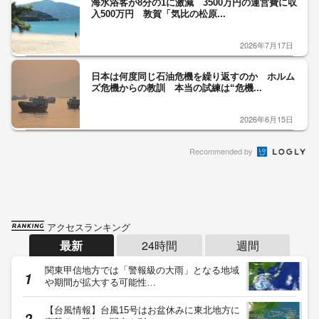
海水浴客が8分の1に激減 3500万円の運営費に収
入500万円 敦賀「気比の松原...
2026年7月17日
日本は何度同じ石油危機を繰り返すのか ホルム
ズ危機からの教訓 本当の試練は“危機...
2026年6月15日
Recommended by
アクセスランキング
最新
24時間
週間
関東甲信地方では「警報級の大雨」となる地域
や期間が拡大する可能性…
【台風情報】台風15号はお盆休みに東北地方に