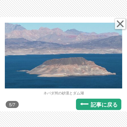
ネバダ州の砂漠とダム湖
記事に戻る
5
/7