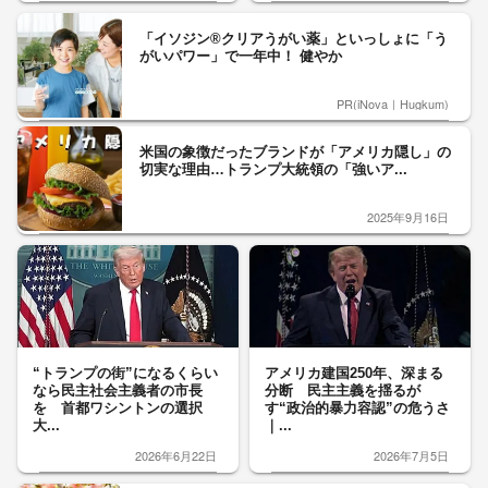
「イソジン®クリアうがい薬」といっしょに「う
がいパワー」で一年中！ 健やか
PR(iNova｜Hugkum)
米国の象徴だったブランドが「アメリカ隠し」の
切実な理由…トランプ大統領の「強いア...
2025年9月16日
“トランプの街”になるくらい
アメリカ建国250年、深まる
なら民主社会主義者の市長
分断 民主主義を揺るが
を 首都ワシントンの選択
す“政治的暴力容認”の危うさ
大...
｜...
2026年6月22日
2026年7月5日