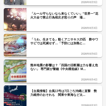
2026年8月5日
「ルール守らないなら来なくていい」“世界一”花
火大会で禁止行為相次ぎ怒りの声 場...
2026年8月3日
「うわ、生きてる」動くアニサキス25匹 酢やワ
サビでは死滅せず…「予防には加熱と...
2026年8月6日
熊本地震の影響は？「四国の活断層は力を蓄え危
ない」 専門家が警鐘《中央構造線》M...
2026年8月4日
【台風情報】台風13号は7日ごろ沖縄に直撃 勢
力維持のおそれも 関東や東海など太...
2026年8月3日