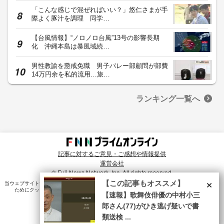
「こんな感じで混ぜればいい？」悠仁さまが手
際よく豚汁を調理 同学…
【台風情報】“ノロノロ台風”13号の影響長期
化 沖縄本島は暴風域続…
男性教諭を懲戒免職 男子バレー部顧問が部費
14万円余を私的流用…旅…
ランキング一覧へ
記事に対するご意見・ご感想や情報提供
運営会社
© Fuji News Network, Inc. All rights reserved.
×
【この記事もオススメ】
当ウェブサイトでは、ユーザのニーズ・興味・関⼼に合致したコンテンツや広告配信を提供する
ためにクッキーを使⽤しています。詳細は、
プライバシーポリシー
をご確認ください。
【速報】歌舞伎俳優の中村小三
郎さん(77)がひき逃げ疑いで書
類送検 ...