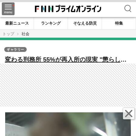
検索
最新ニュース
ランキング
そなえる防災
特集
トップ
社会
ギャラリー
変わる刑務所 55%が再入所の現実 "懲らし
め"から”更生”へ「拘禁刑」に転換 刑務所のな
かで転機を迎える受刑者たち 【福岡発】