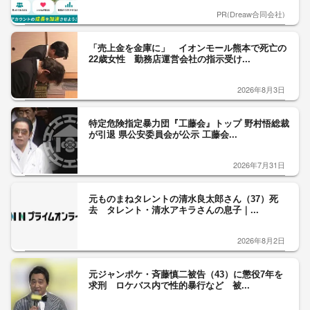
PR(Dreaw合同会社)
「売上金を金庫に」 イオンモール熊本で死亡の
22歳女性 勤務店運営会社の指示受け...
2026年8月3日
特定危険指定暴力団『工藤会』トップ 野村悟総裁
が引退 県公安委員会が公示 工藤会...
2026年7月31日
元ものまねタレントの清水良太郎さん（37）死
去 タレント・清水アキラさんの息子｜...
2026年8月2日
元ジャンポケ・斉藤慎二被告（43）に懲役7年を
求刑 ロケバス内で性的暴行など 被...