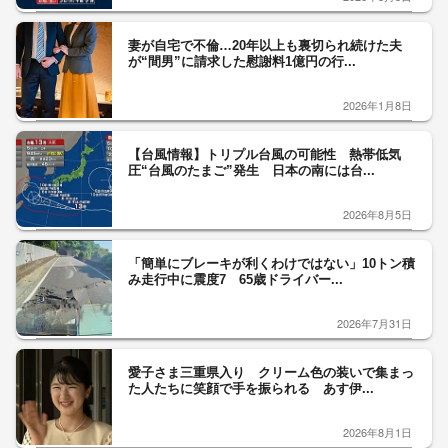
妻が自宅で不倫…20年以上も裏切られ続けた夫
が“間男”に請求した慰謝料1億円の行...
2026年1月8日
【台風情報】トリプル台風の可能性 熱帯低気
圧“台風のたまご”発生 日本の南には台...
2026年8月5日
「簡単にブレーキが利くわけではない」10トン積
み走行中に震度7 65歳ドライバー...
2026年7月31日
愛子さま三重県入り クリーム色の装いで集まっ
た人たちに笑顔で手を振られる あす伊...
2026年8月1日