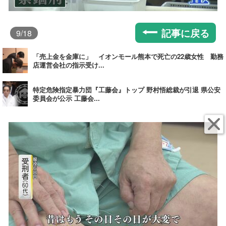
記事に戻る
9
/18
「売上金を金庫に」 イオンモール熊本で死亡の22歳女性 勤務
店運営会社の指示受け...
特定危険指定暴力団『工藤会』トップ 野村悟総裁が引退 県公安
委員会が公示 工藤会...