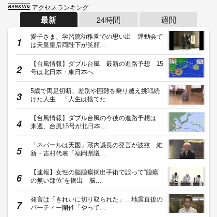
アクセスランキング
最新
24時間
週間
愛子さま、学習院幼稚園での思い出 運動会で
は天皇皇后両陛下が笑顔…
【台風情報】ダブル台風 最新の進路予想 15
号は北日本・東日本へ …
5歳で両足切断、差別や困難を乗り越え挑戦続
けた人生 「人生は捨てた…
【台風情報】ダブル台風の今後の進路予想は
来週、台風15号が北日本…
「ネパールは天国」蔵内議長の発言が波紋 維
新・吉村代表「福岡県議…
【速報】女性の脳腫瘍摘出手術で誤って“腫瘍
の無い部位”を摘出 脳…
発言は「きれいに切り取られた」…地震直後の
パーティー開催「やって…