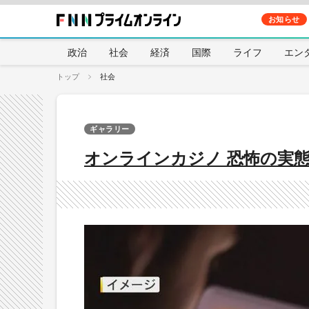
お知らせ
政治
社会
経済
国際
ライフ
エン
トップ
社会
ギャラリー
オンラインカジノ 恐怖の実態