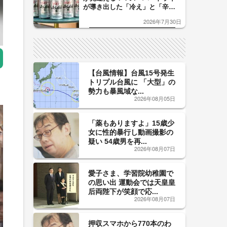
が導き出した「冷え」と「辛
口」のおいしい関係 青く変化
2026年7月30日
した「辛口カーブ」が飲み頃の
サイン！
【台風情報】台風15号発生
トリプル台風に 「大型」の
勢力も暴風域な...
2026年08月05日
「薬もありますよ」15歳少
女に性的暴行し動画撮影の
疑い 54歳男を再...
2026年08月07日
愛子さま、学習院幼稚園で
の思い出 運動会では天皇皇
后両陛下が笑顔で応...
2026年08月07日
押収スマホから770本のわ