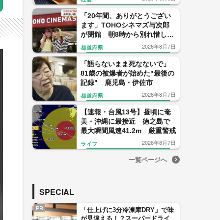
「20年間、ありがとうござい
ます」TOHOシネマズ与次郎
が閉館 朝8時から別れ惜しむ
ファンも【鹿児島】
2026年8月7日
都道府県
「語らないまま死なないで」
81歳の被爆者が始めた"最後の
記録" 鹿児島・伊佐市
2026年8月7日
都道府県
【速報・台風13号】昼頃に奄
美・沖縄に最接近 徳之島で
最大瞬間風速41.2m 厳重警戒
2026年8月7日
ライフ
一覧ページへ
SPECIAL
PR
「仕上げに3分冷凍庫DRY」で味
が見違える！？スーパードライ