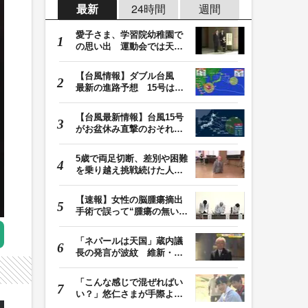
最新
24時間
週間
愛子さま、学習院幼稚園で
の思い出 運動会では天皇
皇后両陛下が笑顔…
【台風情報】ダブル台風
最新の進路予想 15号は北
日本・東日本へ …
【台風最新情報】台風15号
がお盆休み直撃のおそれ
列島に台風が接近…
5歳で両足切断、差別や困難
を乗り越え挑戦続けた人
生 「人生は捨てた…
【速報】女性の脳腫瘍摘出
手術で誤って“腫瘍の無い部
位”を摘出 脳…
「ネパールは天国」蔵内議
長の発言が波紋 維新・吉
村代表「福岡県議…
「こんな感じで混ぜればい
い？」悠仁さまが手際よく
豚汁を調理 同学…