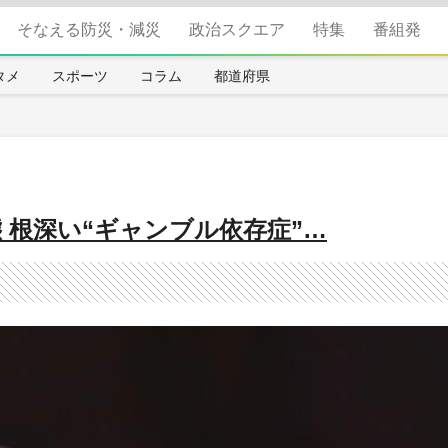
そなえる防災・減災
政治スクエア
特集
番組発
タメ
スポーツ
コラム
都道府県
 根深い“ギャンブル依存症”…