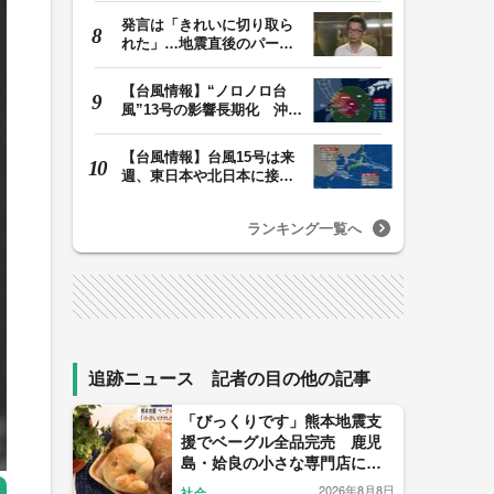
発言は「きれいに切り取ら
れた」…地震直後のパーテ
ィー開催「やって…
【台風情報】“ノロノロ台
風”13号の影響長期化 沖縄
本島は暴風域続…
【台風情報】台風15号は来
週、東日本や北日本に接近
か お盆期間中の…
ランキング一覧へ
追跡ニュース 記者の目の他の記事
「びっくりです」熊本地震支
援でベーグル全品完売 鹿児
島・姶良の小さな専門店に
人々が集った理由
2026年8月8日
社会