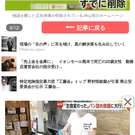
物議を醸した広告画像が削除されているJA山形のホームページ
記事に戻る
9
/12
現場の「生の声」に耳を傾け、真の解決策を生み出していく
PR(dentsu Japan)
「売上金を金庫に」 イオンモール熊本で死亡の22歳女性 勤務
店運営会社の指示受け...
特定危険指定暴力団『工藤会』トップ 野村悟総裁が引退 県公安
委員会が公示 工藤会...