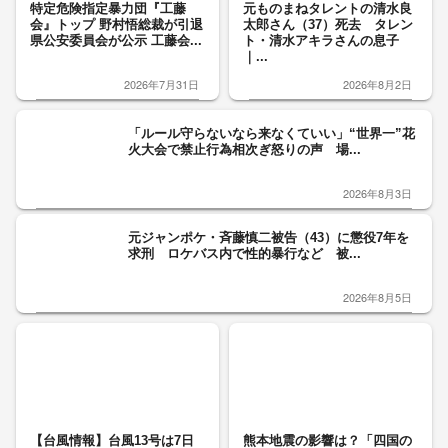
特定危険指定暴力団『工藤
元ものまねタレントの清水良
会』トップ 野村悟総裁が引退
太郎さん（37）死去 タレン
県公安委員会が公示 工藤会...
ト・清水アキラさんの息子
｜...
2026年7月31日
2026年8月2日
「ルール守らないなら来なくていい」“世界一”花
火大会で禁止行為相次ぎ怒りの声 場...
2026年8月3日
元ジャンポケ・斉藤慎二被告（43）に懲役7年を
求刑 ロケバス内で性的暴行など 被...
2026年8月5日
【台風情報】台風13号は7日
熊本地震の影響は？「四国の