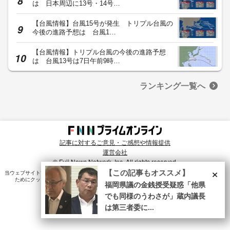
は 日本周辺に13号・14号…
【台風情報】台風15号が発生 トリプル台風の
今後の進路予想は 台風1…
【台風情報】トリプル台風の今後の進路予想
は 台風13号は7日午前9時…
ランキング一覧へ
記事に対するご意見・ご感想や情報提供
運営会社
© Fuji News Network, Inc. All rights reserved.
×
【この記事もオススメ】
当ウェブサイトでは、ユーザのニーズ・興味・関⼼に合致したコンテンツや広告配信を提供する
ためにクッキーを使⽤しています。詳細は、
プライバシーポリシー
をご確認ください。
福岡県議の金銭授受疑惑「他県
でも同様のうわさが」蔵内議長
は第三者委に...