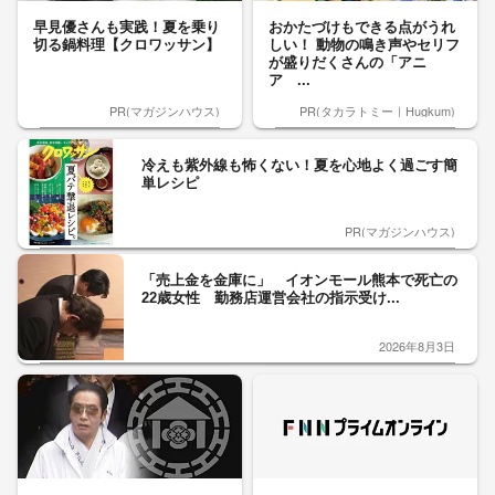
早見優さんも実践！夏を乗り
おかたづけもできる点がうれ
切る鍋料理【クロワッサン】
しい！ 動物の鳴き声やセリフ
が盛りだくさんの「アニ
ア ...
PR(マガジンハウス)
PR(タカラトミー｜Hugkum)
冷えも紫外線も怖くない！夏を心地よく過ごす簡
単レシピ
PR(マガジンハウス)
「売上金を金庫に」 イオンモール熊本で死亡の
22歳女性 勤務店運営会社の指示受け...
2026年8月3日