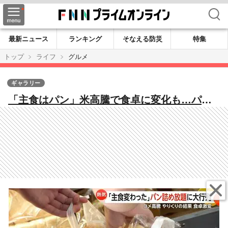
検索
最新ニュース
ランキング
そなえる防災
特集
トップ
ライフ
グルメ
ギャラリー
「主食はパン」米高騰で食卓に変化も…パン
詰め放題190円に大行列 JA全農山形「ご飯1
杯39円、菓子パンは231円」意見広告に批判相
次ぐ