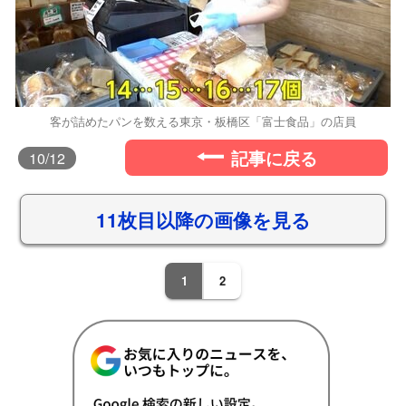
客が詰めたパンを数える東京・板橋区「富士食品」の店員
記事に戻る
10
/12
11枚目以降の画像を見る
1
2