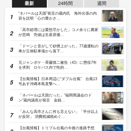
最新
24時間
週間
“ネパールは天国”発言の蔵内氏 海外出張の内
容を説明「心の豊かさ…
「高市総理には愛想尽かした」コメ余りに農家
が悲鳴 売値は生産原価…
「ドーンと音がして砂煙上がった」77歳運転の
車が立体駐車場から落下…
元ジャンポケ・斉藤慎二被告（43）に懲役7年
を求刑 ロケバス内で性的…
【台風情報】日本周辺に“ダブル台風” 台風13
号あす沖縄本島直撃へ…
「ネパールは天国だった」“福岡県議会のド
ン”蔵内議長が発言 金銭…
「みんな高市さんに何も言えない」「半分以上
が反対」 消費税減税めぐ…
【台風情報】トリプル台風の今後の進路予想