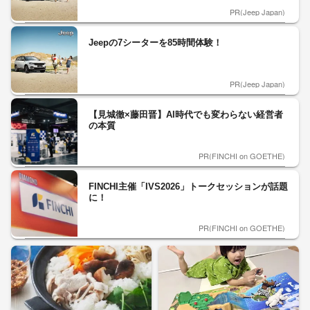
PR(Jeep Japan)
Jeepの7シーターを85時間体験！
PR(Jeep Japan)
【見城徹×藤田晋】AI時代でも変わらない経営者
の本質
PR(FINCHI on GOETHE)
FINCHI主催「IVS2026」トークセッションが話題
に！
PR(FINCHI on GOETHE)