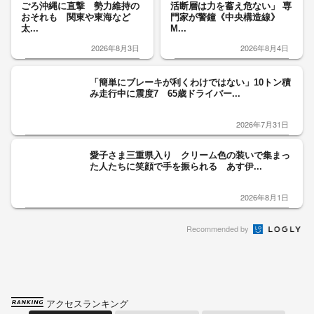
ごろ沖縄に直撃 勢力維持の
活断層は力を蓄え危ない」 専
おそれも 関東や東海など
門家が警鐘《中央構造線》
太...
M...
2026年8月3日
2026年8月4日
「簡単にブレーキが利くわけではない」10トン積
み走行中に震度7 65歳ドライバー...
2026年7月31日
愛子さま三重県入り クリーム色の装いで集まっ
た人たちに笑顔で手を振られる あす伊...
2026年8月1日
Recommended by
アクセスランキング