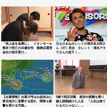
「売上金を金庫に」 イオンモール
元ものまねタレントの清水良太郎さ
熊本で死亡の22歳女性 勤務店運営
ん（37）死去 タレント・清水アキ
会社の指示受け...
ラさんの息子｜...
【台風情報】台風15号はお盆休みに
5歳で両足切断、差別や困難を乗り
東北地方に直撃する恐れ 関東も影
越え挑戦続けた人生 「人生は捨て
響を受ける可能...
たものじゃない」...