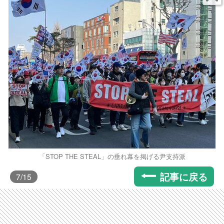
「STOP THE STEAL」の垂れ幕を掲げる尹支持派
記事に戻る
7
/15