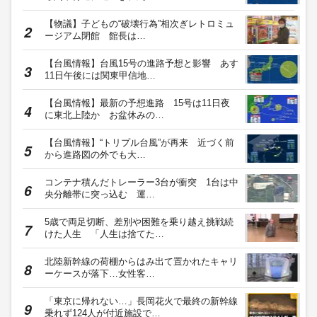
【物議】子どもの“破壊行為”相次ぎレトロミュ
ージアム閉館 館長は…
【台風情報】台風15号の進路予想と影響 あす
11日午後には関東甲信地…
【台風情報】最新の予想進路 15号は11日夜
に東北上陸か お盆休みの…
【台風情報】“トリプル台風”が再来 近づく前
から進路図の外でも大…
コンテナ積んだトレーラー3台が衝突 1台は中
央分離帯に突っ込む 運…
5歳で両足切断、差別や困難を乗り越え挑戦続
けた人生 「人生は捨てた…
北陸新幹線の荷棚からはみ出て置かれたキャリ
ーケースが落下…女性客…
「東京に帰れない…」長岡花火で最終の新幹線
乗れず124人が付近施設で…