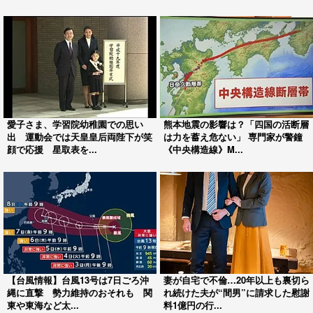
愛子さま、学習院幼稚園での思い
熊本地震の影響は？「四国の活断層
出 運動会では天皇皇后両陛下が笑
は力を蓄え危ない」 専門家が警鐘
顔で応援 星取表を...
《中央構造線》M...
【台風情報】台風13号は7日ごろ沖
妻が自宅で不倫…20年以上も裏切ら
縄に直撃 勢力維持のおそれも 関
れ続けた夫が“間男”に請求した慰謝
東や東海など太...
料1億円の行...