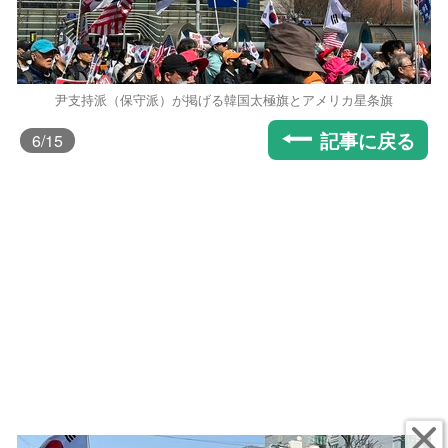
尹支持派（保守派）が掲げる韓国太極旗とアメリカ星条旗
記事に戻る
6
/15