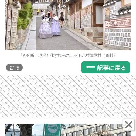
「K-分断」現場と化す観光スポット北村韓屋村（資料）
記事に戻る
2
/15