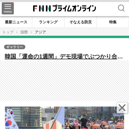
検索
最新ニュース
ランキング
そなえる防災
特集
トップ
国際
アジア
ギャラリー
韓国「運命の1週間」デモ現場でぶつかり合う
敵意…観光スポット北村韓屋村がK-POPもK-
フードも押さえ込む「K-分断」の現場に