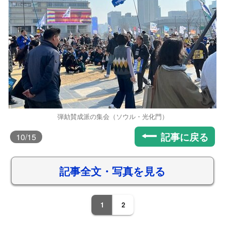
弾劾賛成派の集会（ソウル・光化門）
記事に戻る
10
/15
記事全文・写真を見る
1
2