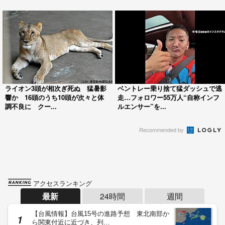
ライオン3頭が相次ぎ死ぬ 猛暑影
ベントレー乗り捨て猛ダッシュで逃
響か 16頭のうち10頭が次々と体
走…フォロワー55万人“自称インフ
調不良に クー...
ルエンサー”を...
Recommended by
アクセスランキング
最新
24時間
週間
【台風情報】台風15号の進路予想 東北南部か
ら関東付近に近づき、列…