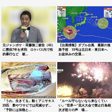
元ジャンポケ・斉藤慎二被告（43）
【台風情報】ダブル台風 最新の進
に懲役7年を求刑 ロケバス内で性
路予想 15号は北日本・東日本へ
的暴行など 被...
お盆休みの交通...
「うわ、生きてる」動くアニサキス
「ルール守らないなら来なくてい
25匹 酢やワサビでは死滅せず…
い」“世界一”花火大会で禁止行為相
「予防には加熱と...
次ぎ怒りの声 場...