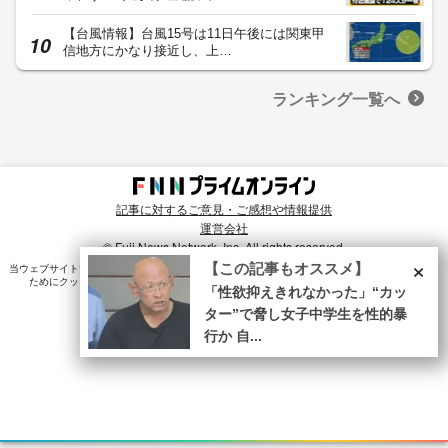
【台風情報】台風15号は11日午後には関東甲
信地方にかなり接近し、上…
ランキング一覧へ
記事に対するご意見・ご感想や情報提供
運営会社
© Fuji News Network, Inc. All rights reserved.
×
【この記事もオススメ】
当ウェブサイトでは、ユーザのニーズ・興味・関⼼に合致したコンテンツや広告配信を提供する
ためにクッキーを使⽤しています。詳細は、
プライバシーポリシー
をご確認ください。
「性欲抑えきれなかった」“カッ
ター”で脅し女子中学生を性的暴
行か 自...