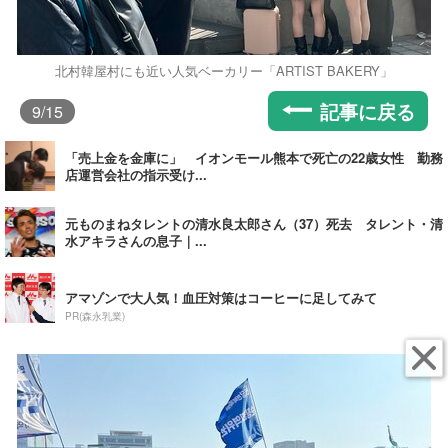
北村韓屋村にも近い人気ベーカリー「ARTIST BAKERY」
記事に戻る
9
/15
「売上金を金庫に」 イオンモール熊本で死亡の22歳女性 勤務
店運営会社の指示受け...
元ものまねタレントの清水良太郎さん（37）死去 タレント・清
水アキラさんの息子｜...
アマゾンで大人気！血圧対策はコーヒーに足してみて
PR(森永乳業)