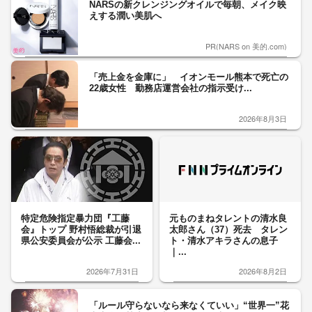
NARSの新クレンジングオイルで毎朝、メイク映
えする潤い美肌へ
PR(NARS on 美的.com)
「売上金を金庫に」 イオンモール熊本で死亡の
22歳女性 勤務店運営会社の指示受け...
2026年8月3日
特定危険指定暴力団『工藤
元ものまねタレントの清水良
会』トップ 野村悟総裁が引退
太郎さん（37）死去 タレン
県公安委員会が公示 工藤会...
ト・清水アキラさんの息子
｜...
2026年7月31日
2026年8月2日
「ルール守らないなら来なくていい」“世界一”花