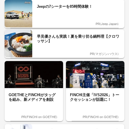
Jeepの7シーターを85時間体験！
PR(Jeep Japan)
早見優さんも実践！夏を乗り切る鍋料理【クロワ
ッサン】
PR(マガジンハウス)
GOETHEとFINCHIがタッグ
FINCHI主催「IVS2026」トー
を組み、新メディアを創設
クセッションが話題に！
PR(FINCHI on GOETHE)
PR(FINCHI on GOETHE)