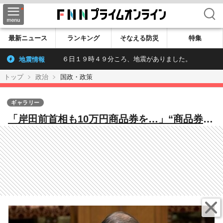
検索
最新ニュース
ランキング
そなえる防災
特集
地震情報
６日１９時４９分ころ、地震がありました。
トップ
政治
国政・政策
ギャラリー
「岸田前首相も10万円商品券を…」“商品券問
題”が歴代首相にも飛び火…さらに法相が「20
年前は野党にもスーツ仕立券」発言