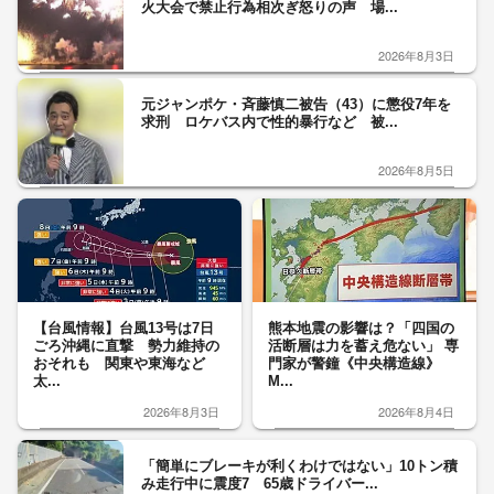
火大会で禁止行為相次ぎ怒りの声 場...
2026年8月3日
元ジャンポケ・斉藤慎二被告（43）に懲役7年を
求刑 ロケバス内で性的暴行など 被...
2026年8月5日
【台風情報】台風13号は7日
熊本地震の影響は？「四国の
ごろ沖縄に直撃 勢力維持の
活断層は力を蓄え危ない」 専
おそれも 関東や東海など
門家が警鐘《中央構造線》
太...
M...
2026年8月3日
2026年8月4日
「簡単にブレーキが利くわけではない」10トン積
み走行中に震度7 65歳ドライバー...