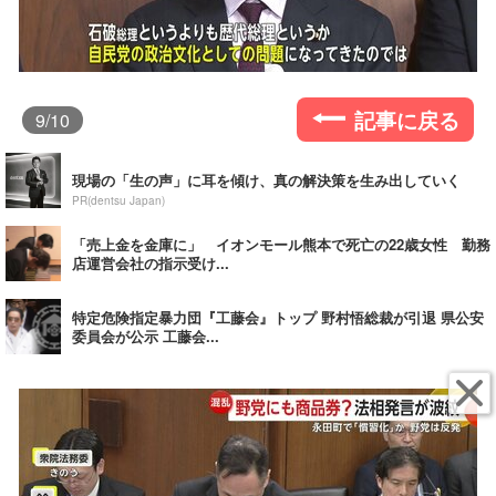
記事に戻る
9
/10
現場の「生の声」に耳を傾け、真の解決策を生み出していく
PR(dentsu Japan)
「売上金を金庫に」 イオンモール熊本で死亡の22歳女性 勤務
店運営会社の指示受け...
特定危険指定暴力団『工藤会』トップ 野村悟総裁が引退 県公安
委員会が公示 工藤会...