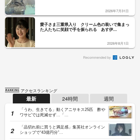
2026年7月31日
愛子さま三重県入り クリーム色の装いで集まっ
た人たちに笑顔で手を振られる あす伊...
2026年8月1日
Recommended by
アクセスランキング
最新
24時間
週間
「うわ、生きてる」動くアニサキス25匹 酢や
ワサビでは死滅せず…「…
「品切れ前に買うと満足感」集英社オンライン
ショップで“43億円分”…