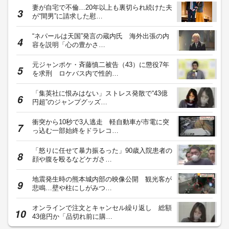
妻が自宅で不倫…20年以上も裏切られ続けた夫
が“間男”に請求した慰…
“ネパールは天国”発言の蔵内氏 海外出張の内
容を説明「心の豊かさ…
元ジャンポケ・斉藤慎二被告（43）に懲役7年
を求刑 ロケバス内で性的…
「集英社に恨みはない」ストレス発散で“43億
円超”のジャンプグッズ…
衝突から10秒で3人逃走 軽自動車が市電に突
っ込む一部始終をドラレコ…
「怒りに任せて暴力振るった」90歳入院患者の
顔や腹を殴るなどケガさ…
地震発生時の熊本城内部の映像公開 観光客が
悲鳴…壁や柱にしがみつ…
オンラインで注文とキャンセル繰り返し 総額
43億円か「品切れ前に購…