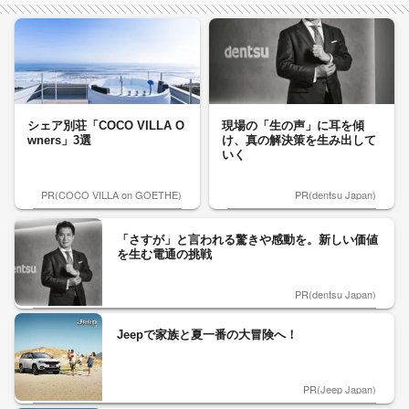
シェア別荘「COCO VILLA O
現場の「生の声」に耳を傾
wners」3選
け、真の解決策を生み出して
いく
PR(COCO VILLA on GOETHE)
PR(dentsu Japan)
「さすが」と言われる驚きや感動を。新しい価値
を生む電通の挑戦
PR(dentsu Japan)
Jeepで家族と夏一番の大冒険へ！
PR(Jeep Japan)