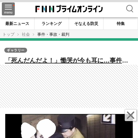
検索
最新ニュース
ランキング
そなえる防災
特集
トップ
社会
事件・事故・裁判
ギャラリー
「死んだんだよ！」慟哭が今も耳に…事件に
直面した地下鉄職員が後世に語り継ぐあの日
の混乱と決断【地下鉄サリン事件30年】