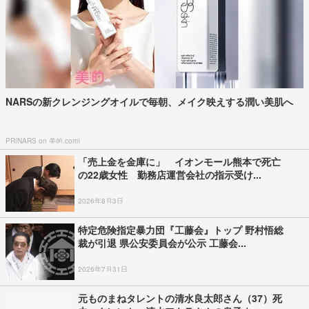
NARSの新クレンジングオイルで毎朝、メイク映えする潤い美肌へ
PR(NARS on 美的.com)
「売上金を金庫に」 イオンモール熊本で死亡
の22歳女性 勤務店運営会社の指示受け...
2026年8月3日
特定危険指定暴力団『工藤会』トップ 野村悟総
裁が引退 県公安委員会が公示 工藤会...
2026年7月31日
元ものまねタレントの清水良太郎さん（37）死