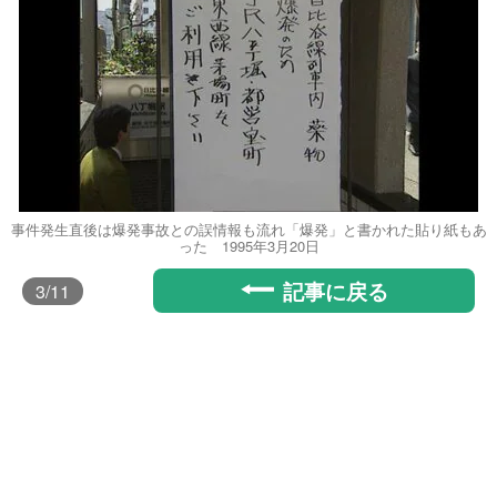
事件発生直後は爆発事故との誤情報も流れ「爆発」と書かれた貼り紙もあ
った 1995年3月20日
記事に戻る
3
/11