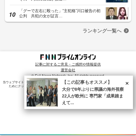
「グーで左右に殴った」“主犯格”川口被告の初
公判 共犯の女が証言…
ランキング一覧へ
記事に対するご意見・ご感想や情報提供
運営会社
© Fuji News Network, Inc. All rights reserved.
×
【この記事もオススメ】
当ウェブサイトでは、ユーザのニーズ・興味・関⼼に合致したコンテンツや広告配信を提供する
ためにクッキーを使⽤しています。詳細は、
プライバシーポリシー
をご確認ください。
大分で8年ぶりに県議の海外視察
22人が欧州に 専門家「成果踏ま
えて...