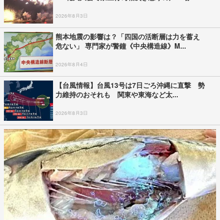
2026年8月3日
熊本地震の影響は？「四国の活断層は力を蓄え
危ない」 専門家が警鐘《中央構造線》M...
2026年8月4日
【台風情報】台風13号は7日ごろ沖縄に直撃 勢
力維持のおそれも 関東や東海など太...
2026年8月3日