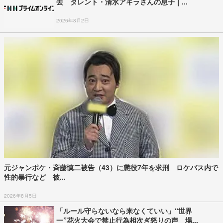
去 タレント・清水アキラさんの息子｜...
2026年8月2日
元ジャンポケ・斉藤慎二被告（43）に懲役7年を求刑 ロケバス内で
性的暴行など 被...
2026年8月5日
「ルール守らないなら来なくていい」“世界
一”花火大会で禁止行為相次ぎ怒りの声 場...