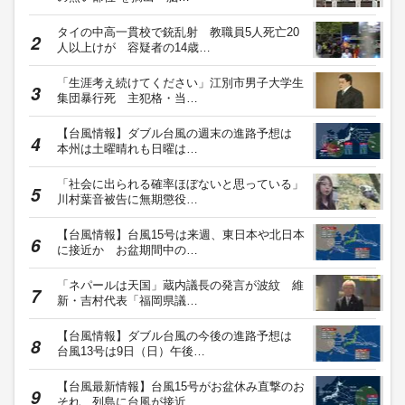
タイの中高一貫校で銃乱射 教職員5人死亡20
人以上けが 容疑者の14歳…
「生涯考え続けてください」江別市男子大学生
集団暴行死 主犯格・当…
【台風情報】ダブル台風の週末の進路予想は
本州は土曜晴れも日曜は…
「社会に出られる確率ほぼないと思っている」
川村葉音被告に無期懲役…
【台風情報】台風15号は来週、東日本や北日本
に接近か お盆期間中の…
「ネパールは天国」蔵内議長の発言が波紋 維
新・吉村代表「福岡県議…
【台風情報】ダブル台風の今後の進路予想は
台風13号は9日（日）午後…
【台風最新情報】台風15号がお盆休み直撃のお
それ 列島に台風が接近…