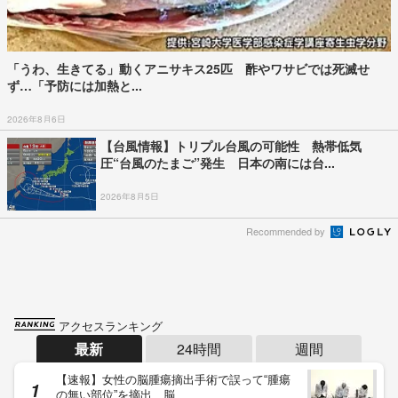
「うわ、生きてる」動くアニサキス25匹 酢やワサビでは死滅せ
ず…「予防には加熱と...
2026年8月6日
【台風情報】トリプル台風の可能性 熱帯低気
圧“台風のたまご”発生 日本の南には台...
2026年8月5日
Recommended by
アクセスランキング
最新
24時間
週間
【速報】女性の脳腫瘍摘出手術で誤って“腫瘍
の無い部位”を摘出 脳…