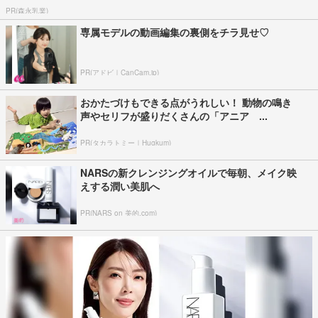
PR(森永乳業)
専属モデルの動画編集の裏側をチラ見せ♡
PR(アドビ｜CanCam.jp)
おかたづけもできる点がうれしい！ 動物の鳴き
声やセリフが盛りだくさんの「アニア ...
PR(タカラトミー｜Hugkum)
NARSの新クレンジングオイルで毎朝、メイク映
えする潤い美肌へ
PR(NARS on 美的.com)