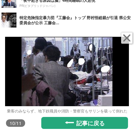
「夜中起きる原因は脳」4時間睡眠の人必見
PR(ビタブリッドジャパン)
特定危険指定暴力団『工藤会』トップ 野村悟総裁が引退 県公安
委員会が公示 工藤会...
乗客のみならず、地下鉄職員や消防・警察官もサリンを吸って倒れた
記事に戻る
10
/11