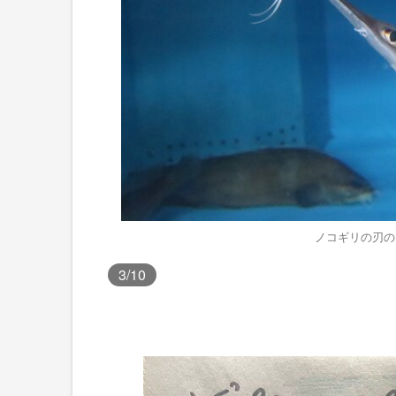
ノコギリの刃の
3
/10