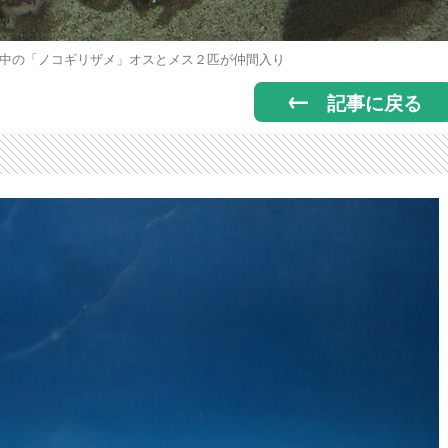
中の「ノコギリザメ」オスとメス２匹が仲間入り
記事に戻る