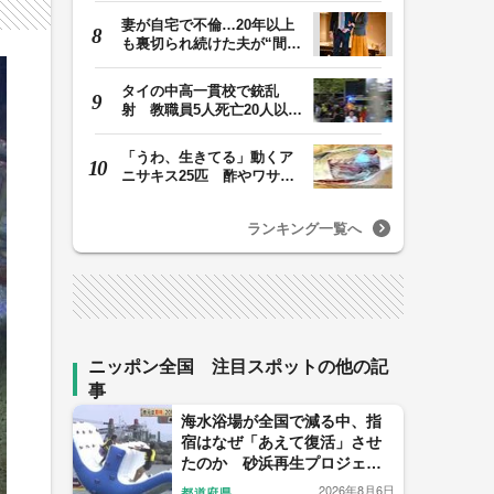
妻が自宅で不倫…20年以上
も裏切られ続けた夫が“間
男”に請求した慰…
タイの中高一貫校で銃乱
射 教職員5人死亡20人以上
けが 容疑者の14歳…
「うわ、生きてる」動くア
ニサキス25匹 酢やワサビ
では死滅せず…「…
ランキング一覧へ
ニッポン全国 注目スポットの他の記
事
海水浴場が全国で減る中、指
宿はなぜ「あえて復活」させ
たのか 砂浜再生プロジェク
トの舞台裏
2026年8月6日
都道府県