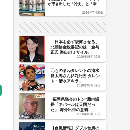
が導き出した「冷え」と「辛
口」のおいしい関係 青く変化
2026年7月30日
した「辛口カーブ」が飲み頃の
サイン！
「日本を必ず後悔させる」
北朝鮮金総書記の妹・金与
正氏 海自のミサイル...
2026年08月05日
元ものまねタレントの清水
良太郎さん(37)死去 タレン
ト・清水アキラ...
2026年08月02日
“福岡県議会のドン”蔵内議
長「ネパールは天国だっ
た」 海外出張の意義...
2026年08月06日
【台風情報】ダブル台風の