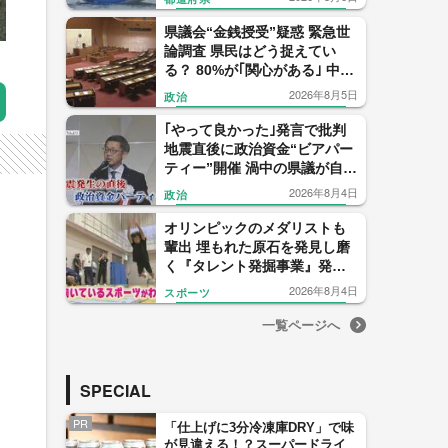
県議会“金銭授受”疑惑 緊急世
論調査 県民はどう捉えてい
る？ 80%が｢関心がある｣ 中尾
元県議の会見 信用したのは僅
2026年8月5日
政治
か1% 【福岡発】
｢やって良かった｣発言で批判
地震直後に政治資金“ビアパー
ティー”開催 渦中の県議が自民
党県議団トップを辞任表明
2026年8月4日
政治
【福岡発】
オリンピックのメダリストも
輩出 埋もれた原石を発見し磨
く『タレント発掘事業』発足
から22年 1000人に1人の“狭き
2026年8月4日
スポーツ
門” 【福岡発】
一覧ページへ
SPECIAL
PR
「仕上げに3分冷凍庫DRY」で味
が見違える！？スーパードライ