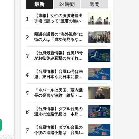
最新
24時間
週間
【速報】女性の脳腫瘍摘出
手術で誤って“腫瘍の無い部
位”を摘出 脳…
県議会議員の“海外視察”に
街の人は「成功例見るなら
価値ある」「市…
【台風最新情報】台風15号
がお盆休み直撃のおそれ
列島に台風が接近…
【台風情報】台風15号は来
週、東日本や北日本に接近
か お盆期間中の…
「ネパールは天国」蔵内議
長の発言が波紋 維新・吉
村代表「福岡県議…
【台風情報】ダブル台風の
週末の進路予想は 本州は
土曜晴れも日曜は…
【台風情報】ダブル台風の
今後の進路予想は 台風13
号は9日（日）午後…