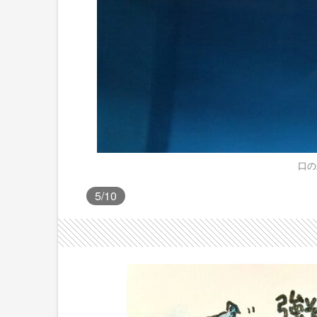
口の
5
/10