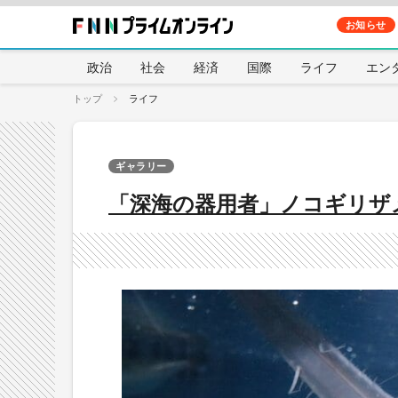
お知らせ
政治
社会
経済
国際
ライフ
エン
トップ
ライフ
ギャラリー
「深海の器用者」ノコギリザ