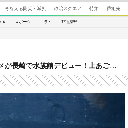
そなえる防災・減災
政治スクエア
特集
番組発
タメ
スポーツ
コラム
都道府県
メが長崎で水族館デビュー！上あご…