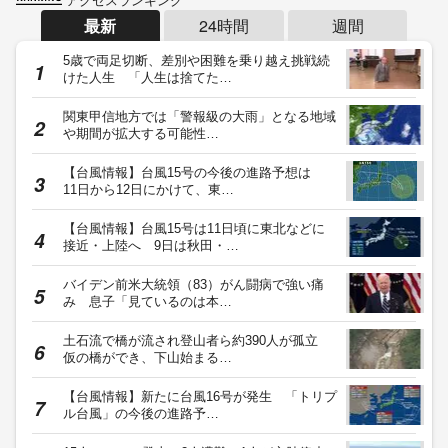
最新
24時間
週間
5歳で両足切断、差別や困難を乗り越え挑戦続
けた人生 「人生は捨てた…
関東甲信地方では「警報級の大雨」となる地域
や期間が拡大する可能性…
【台風情報】台風15号の今後の進路予想は
11日から12日にかけて、東…
【台風情報】台風15号は11日頃に東北などに
接近・上陸へ 9日は秋田・…
バイデン前米大統領（83）がん闘病で強い痛
み 息子「見ているのは本…
土石流で橋が流され登山者ら約390人が孤立
仮の橋ができ、下山始まる…
【台風情報】新たに台風16号が発生 「トリプ
ル台風」の今後の進路予…