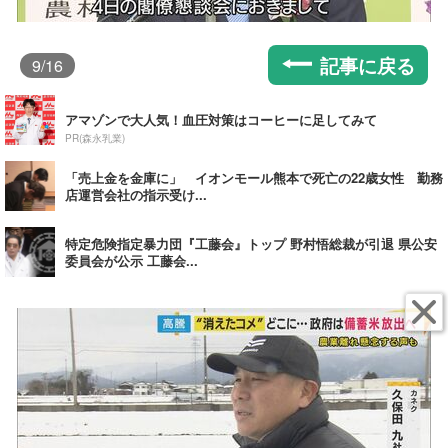
記事に戻る
9
/16
アマゾンで大人気！血圧対策はコーヒーに足してみて
PR(森永乳業)
「売上金を金庫に」 イオンモール熊本で死亡の22歳女性 勤務
店運営会社の指示受け...
特定危険指定暴力団『工藤会』トップ 野村悟総裁が引退 県公安
委員会が公示 工藤会...