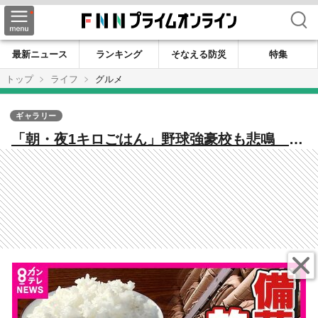
検索
最新ニュース
ランキング
そなえる防災
特集
トップ
ライフ
グルメ
ギャラリー
「朝・夜1キロごはん」野球強豪校も悲鳴 コ
メ価格高騰で政府「備蓄米放出」へ 本当に
安くなる？ 価格問題で稲作の未来にも課題
が