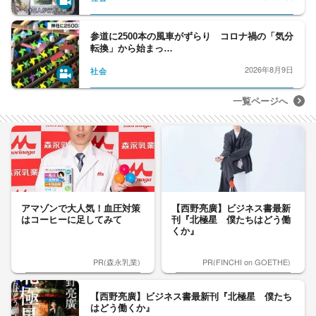
参道に2500本の風車がずらり コロナ禍の「気分
転換」から始まっ…
2026年8月9日
社会
一覧ページへ
アマゾンで大人気！血圧対策
【西野亮廣】ビジネス書最新
はコーヒーに足してみて
刊『北極星 僕たちはどう働
くか』
PR(森永乳業)
PR(FINCHI on GOETHE)
【西野亮廣】ビジネス書最新刊『北極星 僕たち
はどう働くか』