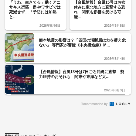
「うわ、生きてる」動くアニ
【台風情報】台風15号はお盆
サキス25匹 酢やワサビでは
休みに東北地方に直撃する恐
死滅せず…「予防には加熱
れ 関東も影響を受ける可
と...
能...
2026年8月6日
2026年8月8日
熊本地震の影響は？「四国の活断層は力を蓄え危
ない」 専門家が警鐘《中央構造線》M...
2026年8月4日
【台風情報】台風13号は7日ごろ沖縄に直撃 勢
力維持のおそれも 関東や東海など太...
2026年8月3日
Recommended by
アクセスランキング