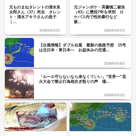
元ものまねタレントの清水良
元ジャンポケ・斉藤慎二被告
太郎さん（37）死去 タレン
（43）に懲役7年を求刑 ロ
ト・清水アキラさんの息子
ケバス内で性的暴行など
｜...
被...
2026年8月2日
2026年8月5日
【台風情報】ダブル台風 最新の進路予想 15号
は北日本・東日本へ お盆休みの交通...
2026年8月8日
「ルール守らないなら来なくていい」“世界一”花
火大会で禁止行為相次ぎ怒りの声 場...
2026年8月3日