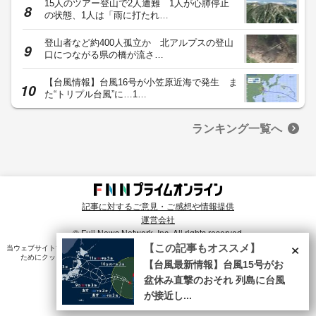
15人のツアー登山で2人遭難 1人が心肺停止
の状態、1人は「雨に打たれ…
登山者など約400人孤立か 北アルプスの登山
口につながる県の橋が流さ…
【台風情報】台風16号が小笠原近海で発生 ま
た“トリプル台風”に…1…
ランキング一覧へ
記事に対するご意見・ご感想や情報提供
運営会社
© Fuji News Network, Inc. All rights reserved.
×
【この記事もオススメ】
当ウェブサイトでは、ユーザのニーズ・興味・関⼼に合致したコンテンツや広告配信を提供する
ためにクッキーを使⽤しています。詳細は、
プライバシーポリシー
をご確認ください。
【台風最新情報】台風15号がお
盆休み直撃のおそれ 列島に台風
が接近し...