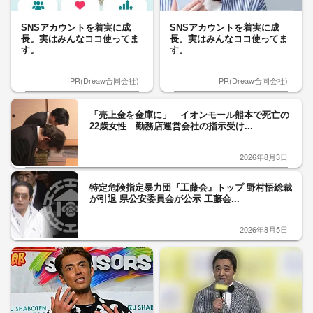
SNSアカウントを着実に成
SNSアカウントを着実に成
長。実はみんなココ使ってま
長。実はみんなココ使ってま
す。
す。
PR(Dreaw合同会社)
PR(Dreaw合同会社)
「売上金を金庫に」 イオンモール熊本で死亡の
22歳女性 勤務店運営会社の指示受け...
2026年8月3日
特定危険指定暴力団『工藤会』トップ 野村悟総裁
が引退 県公安委員会が公示 工藤会...
2026年8月5日