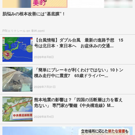
肌悩みの根本改善には“基底膜”！
PR(エリクシール on 美的.com)
【台風情報】ダブル台風 最新の進路予想 15
号は北日本・東日本へ お盆休みの交通...
2026年8月8日
「簡単にブレーキが利くわけではない」10トン
積み走行中に震度7 65歳ドライバー...
2026年7月31日
熊本地震の影響は？「四国の活断層は力を蓄え
危ない」 専門家が警鐘《中央構造線》M...
2026年8月4日