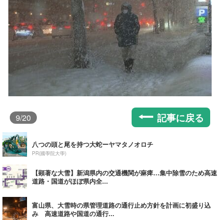
記事に戻る
9
/20
八つの頭と尾を持つ大蛇ーヤマタノオロチ
PR(國學院大學)
【顕著な大雪】新潟県内の交通機関が麻痺…集中除雪のため高速
道路・国道がほぼ県内全...
富山県、大雪時の県管理道路の通行止め方針を計画に初盛り込
み 高速道路や国道の通行...