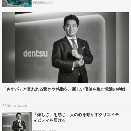
PR(國學院大學)
「さすが」と言われる驚きや感動を。新しい価値を生む電通の挑戦
PR(dentsu Japan)
「楽しさ」を感じ、人の心を動かすクリエイテ
ィビティを届ける