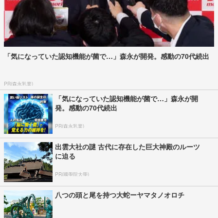
「気になっていた認知機能が菌で…」森永が開発。感動の70代続出
PR(森永乳業)
「気になっていた認知機能が菌で…」森永が開
発。感動の70代続出
PR(森永乳業)
出雲大社の謎 古代に存在した巨大神殿のルーツ
に迫る
PR(國學院大學)
八つの頭と尾を持つ大蛇ーヤマタノオロチ