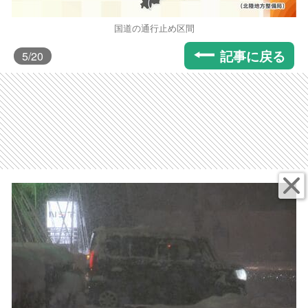
国道の通行止め区間
記事に戻る
5
/20