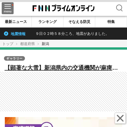
検索
最新ニュース
ランキング
そなえる防災
特集
地震情報
９日０２時５８分ころ、地震がありました。
トップ
都道府県
新潟
ギャラリー
【顕著な大雪】新潟県内の交通機関が麻痺…
集中除雪のため高速道路・国道がほぼ県内全
域で通行止めに「不要不急の外出控えて」