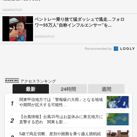
2026年8月3日
ベントレー乗り捨て猛ダッシュで逃走…フォロ
ワー55万人“自称インフルエンサー”を...
2026年8月4日
Recommended by
アクセスランキング
最新
24時間
週間
関東甲信地方では「警報級の大雨」となる地域
や期間が拡大する可能性…
【台風情報】台風15号はお盆休みに東北地方に
直撃する恐れ 関東も影…
5歳で両足切断、差別や困難を乗り越え挑戦続