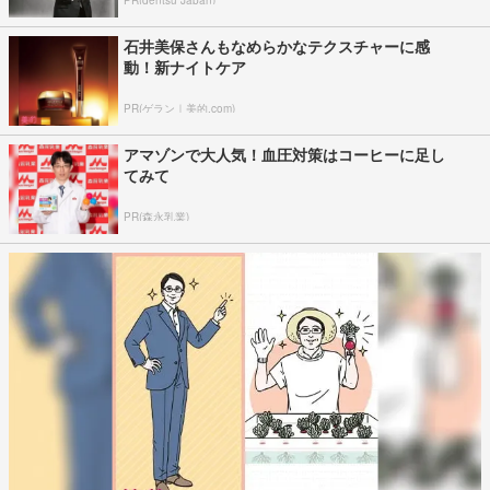
PR(dentsu Japan)
石井美保さんもなめらかなテクスチャーに感
動！新ナイトケア
PR(ゲラン｜美的.com)
アマゾンで大人気！血圧対策はコーヒーに足し
てみて
PR(森永乳業)