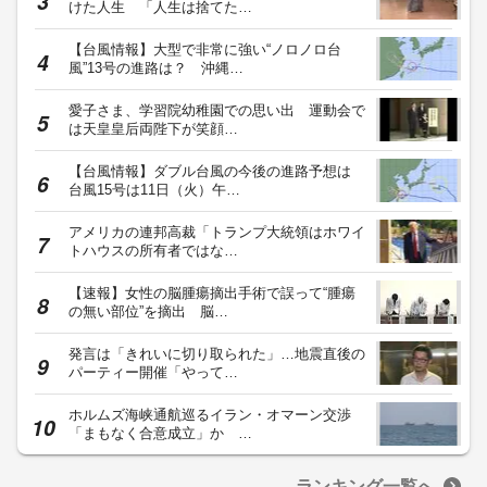
けた人生 「人生は捨てた…
【台風情報】大型で非常に強い“ノロノロ台
風”13号の進路は？ 沖縄…
愛子さま、学習院幼稚園での思い出 運動会で
は天皇皇后両陛下が笑顔…
【台風情報】ダブル台風の今後の進路予想は
台風15号は11日（火）午…
アメリカの連邦高裁「トランプ大統領はホワイ
トハウスの所有者ではな…
【速報】女性の脳腫瘍摘出手術で誤って“腫瘍
の無い部位”を摘出 脳…
発言は「きれいに切り取られた」…地震直後の
パーティー開催「やって…
ホルムズ海峡通航巡るイラン・オマーン交渉
「まもなく合意成立」か …
ランキング一覧へ