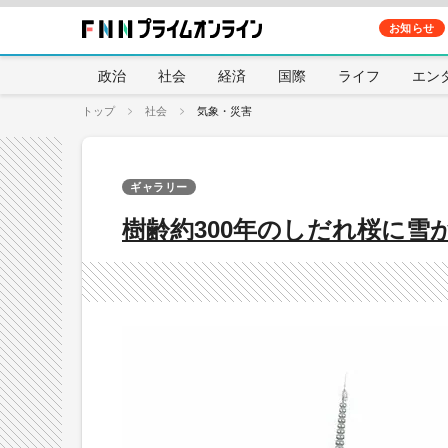
お知らせ
政治
社会
経済
国際
ライフ
エン
トップ
社会
気象・災害
ギャラリー
樹齢約300年のしだれ桜に