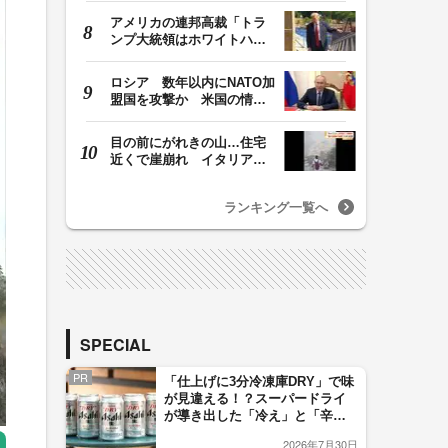
アメリカの連邦高裁「トラ
ンプ大統領はホワイトハウ
スの所有者ではな…
ロシア 数年以内にNATO加
盟国を攻撃か 米国の情報
機関が分析 プー…
目の前にがれきの山…住宅
近くで崖崩れ イタリア・
ナポリ近郊で過去4…
ランキング一覧へ
SPECIAL
PR
「仕上げに3分冷凍庫DRY」で味
が見違える！？スーパードライ
が導き出した「冷え」と「辛
口」のおいしい関係 青く変化
2026年7月30日