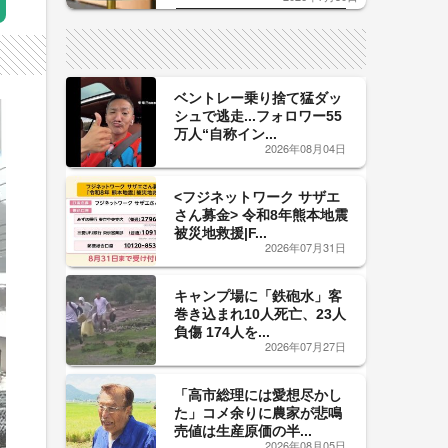
した「辛口カーブ」が飲み頃の
サイン！
ベントレー乗り捨て猛ダッ
シュで逃走...フォロワー55
万人“自称イン...
2026年08月04日
<フジネットワーク サザエ
さん募金> 令和8年熊本地震
被災地救援|F...
2026年07月31日
キャンプ場に「鉄砲水」客
巻き込まれ10人死亡、23人
負傷 174人を...
2026年07月27日
「高市総理には愛想尽かし
た」コメ余りに農家が悲鳴
売値は生産原価の半...
2026年08月05日