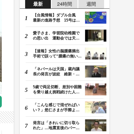
最新
24時間
週間
【台風情報】ダブル台風
最新の進路予想 15号は北
日本・東日本へ …
愛子さま、学習院幼稚園で
の思い出 運動会では天皇
皇后両陛下が笑顔…
【速報】女性の脳腫瘍摘出
手術で誤って“腫瘍の無い部
位”を摘出 脳…
「ネパールは天国」蔵内議
長の発言が波紋 維新・吉
村代表「福岡県議…
5歳で両足切断、差別や困難
を乗り越え挑戦続けた人
生 「人生は捨てた…
「こんな感じで混ぜればい
い？」悠仁さまが手際よく
豚汁を調理 同学…
発言は「きれいに切り取ら
れた」…地震直後のパーテ
ィー開催「やって…