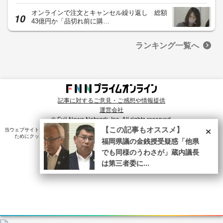
オンラインで注文とキャンセル繰り返し 総額
43億円か「品切れ前に購…
ランキング一覧へ
記事に対するご意見・ご感想や情報提供
運営会社
© Fuji News Network, Inc. All rights reserved.
×
【この記事もオススメ】
当ウェブサイトでは、ユーザのニーズ・興味・関⼼に合致したコンテンツや広告配信を提供する
ためにクッキーを使⽤しています。詳細は、
プライバシーポリシー
をご確認ください。
福岡県議の金銭授受疑惑「他県
でも同様のうわさが」蔵内議長
は第三者委に...