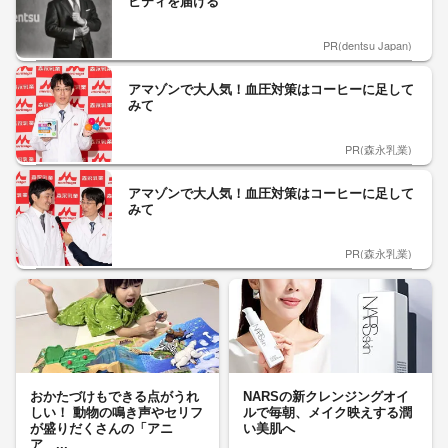
ビティを届ける
PR(dentsu Japan)
アマゾンで大人気！血圧対策はコーヒーに足して
みて
PR(森永乳業)
アマゾンで大人気！血圧対策はコーヒーに足して
みて
PR(森永乳業)
おかたづけもできる点がうれ
NARSの新クレンジングオイ
しい！ 動物の鳴き声やセリフ
ルで毎朝、メイク映えする潤
が盛りだくさんの「アニ
い美肌へ
ア ...