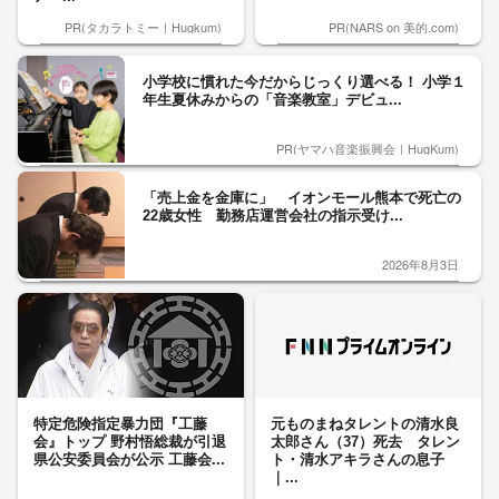
PR(タカラトミー｜Hugkum)
PR(NARS on 美的.com)
小学校に慣れた今だからじっくり選べる！ 小学１
年生夏休みからの「音楽教室」デビュ...
PR(ヤマハ音楽振興会｜HugKum)
「売上金を金庫に」 イオンモール熊本で死亡の
22歳女性 勤務店運営会社の指示受け...
2026年8月3日
特定危険指定暴力団『工藤
元ものまねタレントの清水良
会』トップ 野村悟総裁が引退
太郎さん（37）死去 タレン
県公安委員会が公示 工藤会...
ト・清水アキラさんの息子
｜...