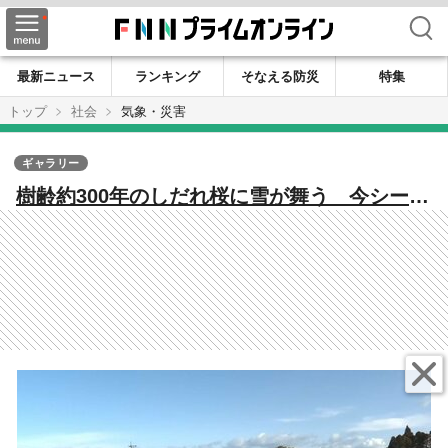
検索
最新ニュース
ランキング
そなえる防災
特集
トップ
社会
気象・災害
ギャラリー
樹齢約300年のしだれ桜に雪が舞う 今シーズ
ン最強寒波で宮崎でも雪景色 子供たちは雪
遊びで大はしゃぎ