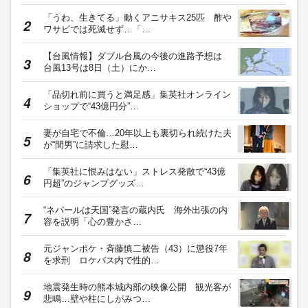
「うわ、生きてる」動くアニサキス25匹 酢や
ワサビでは死滅せず…「…
【台風情報】ダブル台風の今後の進路予想は
台風13号は8日（土）にか…
「品切れ前に買うと満足感」集英社オンライン
ショップで“43億円分”…
妻が自宅で不倫…20年以上も裏切られ続けた夫
が“間男”に請求した慰…
「集英社に恨みはない」ストレス発散で“43億
円超”のジャンプグッズ…
“ネパールは天国”発言の蔵内氏 海外出張の内
容を説明「心の豊かさ…
元ジャンポケ・斉藤慎二被告（43）に懲役7年
を求刑 ロケバス内で性的…
地震発生時の熊本城内部の映像公開 観光客が
悲鳴…壁や柱にしがみつ…