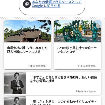
出雲大社の謎 古代に存在した
八つの頭と尾を持つ大蛇ーヤ
巨大神殿のルーツに迫る
マタノオロチ
PR(國學院大學)
PR(國學院大學)
「さすが」と言われる驚きや感動を。新しい価値
を生む電通の挑戦
PR(dentsu Japan)
「楽しさ」を感じ、人の心を動かすクリエイティ