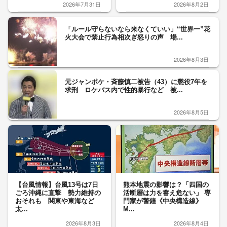
2026年7月31日
2026年8月2日
「ルール守らないなら来なくていい」“世界一”花
火大会で禁止行為相次ぎ怒りの声 場...
2026年8月3日
元ジャンポケ・斉藤慎二被告（43）に懲役7年を
求刑 ロケバス内で性的暴行など 被...
2026年8月5日
【台風情報】台風13号は7日
熊本地震の影響は？「四国の
ごろ沖縄に直撃 勢力維持の
活断層は力を蓄え危ない」 専
おそれも 関東や東海など
門家が警鐘《中央構造線》
太...
M...
2026年8月3日
2026年8月4日