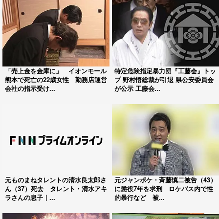
「売上金を金庫に」 イオンモール
特定危険指定暴力団『工藤会』トッ
熊本で死亡の22歳女性 勤務店運営
プ 野村悟総裁が引退 県公安委員会
会社の指示受け...
が公示 工藤会...
元ものまねタレントの清水良太郎さ
元ジャンポケ・斉藤慎二被告（43）
ん（37）死去 タレント・清水アキ
に懲役7年を求刑 ロケバス内で性
ラさんの息子｜...
的暴行など 被...