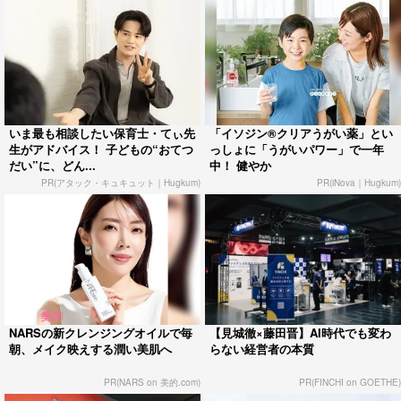
いま最も相談したい保育士・てぃ先
「イソジン®クリアうがい薬」とい
生がアドバイス！ 子どもの“おてつ
っしょに「うがいパワー」で一年
だい”に、どん...
中！ 健やか
PR(アタック・キュキュット｜Hugkum)
PR(iNova｜Hugkum)
NARSの新クレンジングオイルで毎
【見城徹×藤田晋】AI時代でも変わ
朝、メイク映えする潤い美肌へ
らない経営者の本質
PR(NARS on 美的.com)
PR(FINCHI on GOETHE)