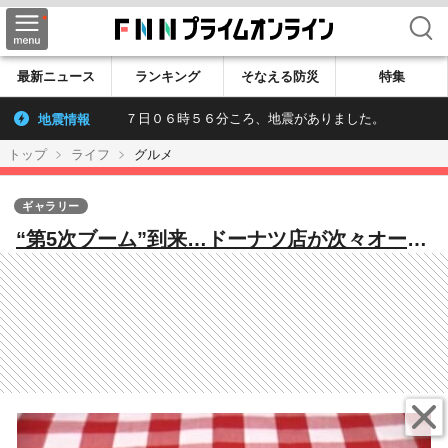
検索
最新ニュース
ランキング
そなえる防災
特集
地震情報
７日０６時５６分ころ、地震がありました。
トップ
ライフ
グルメ
ギャラリー
“第5次ブーム”到来…ドーナツ店が次々オープ
ン 火付け役・人気の「生ドーナツ」…自由
に広がる「生」の定義【しってる？】