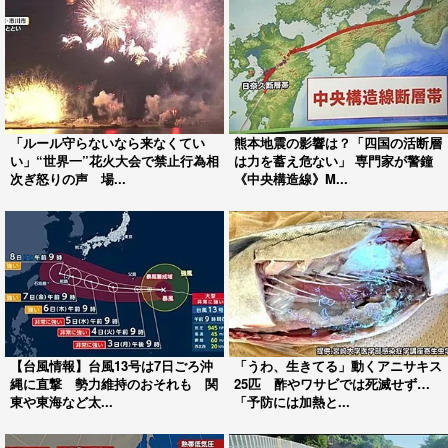
「ルール守らないなら来なくてい
熊本地震の影響は？「四国の活断層
い」“世界一”花火大会で禁止行為相
は力を蓄え危ない」 専門家が警鐘
次ぎ怒りの声 場...
《中央構造線》M...
【台風情報】台風13号は7日ごろ沖
「うわ、生きてる」動くアニサキス
縄に直撃 勢力維持のおそれも 関
25匹 酢やワサビでは死滅せず…
東や東海など太...
「予防には加熱と...