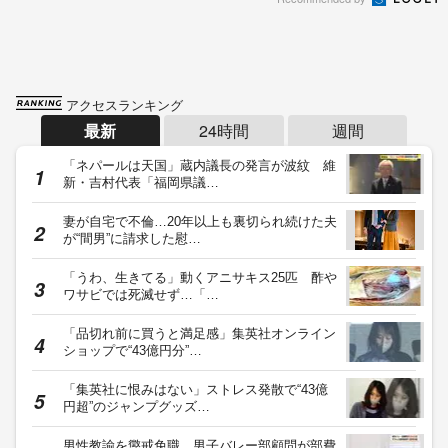
アクセスランキング
最新
24時間
週間
「ネパールは天国」蔵内議長の発言が波紋 維
新・吉村代表「福岡県議…
妻が自宅で不倫…20年以上も裏切られ続けた夫
が“間男”に請求した慰…
「うわ、生きてる」動くアニサキス25匹 酢や
ワサビでは死滅せず…「…
「品切れ前に買うと満足感」集英社オンライン
ショップで“43億円分”…
「集英社に恨みはない」ストレス発散で“43億
円超”のジャンプグッズ…
男性教諭を懲戒免職 男子バレー部顧問が部費