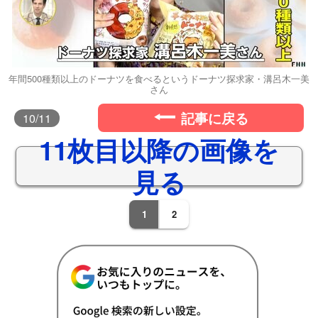
年間500種類以上のドーナツを食べるというドーナツ探求家・溝呂木一美
さん
記事に戻る
10
/11
11枚目以降の画像を
見る
1
2