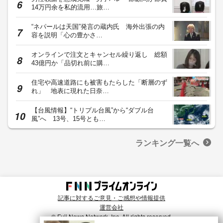
14万円余を私的流用…旅…
“ネパールは天国”発言の蔵内氏 海外出張の内
容を説明「心の豊かさ…
オンラインで注文とキャンセル繰り返し 総額
43億円か「品切れ前に購…
住宅や高速道路にも被害もたらした「断層のず
れ」 地表に現れた日奈…
【台風情報】“トリプル台風”から“ダブル台
風”へ 13号、15号とも…
ランキング一覧へ
記事に対するご意見・ご感想や情報提供
運営会社
© Fuji News Network, Inc. All rights reserved.