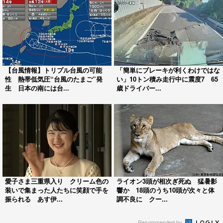
【台風情報】トリプル台風の可能
「簡単にブレーキが利くわけではな
性 熱帯低気圧“台風のたまご”発
い」10トン積み走行中に震度7 65
生 日本の南には台...
歳ドライバー...
愛子さま三重県入り クリーム色の
ライオン3頭が相次ぎ死ぬ 猛暑影
装いで集まった人たちに笑顔で手を
響か 18頭のうち10頭が次々と体
振られる あす伊...
調不良に クー...
Recommended by