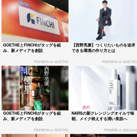
GOETHEとFINCHIがタッグを組
【西野亮廣】つくりたいものを追求
み、新メディアを創設
できる環境の作り方とは
PR(FINCHI on GOETHE)
PR(FINCHI on GOETHE)
GOETHEとFINCHIがタッグを組
NARSの新クレンジングオイルで毎
み、新メディアを創設
朝、メイク映えする潤い美肌へ
PR(FINCHI on GOETHE)
PR(NARS on 美的.com)