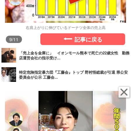
右肩上がりに伸びているドーナツ全体の売上高
記事に戻る
9
/11
「売上金を金庫に」 イオンモール熊本で死亡の22歳女性 勤務
店運営会社の指示受け...
特定危険指定暴力団『工藤会』トップ 野村悟総裁が引退 県公安
委員会が公示 工藤会...