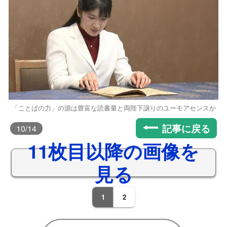
「ことばの力」の源は豊富な読書量と両陛下譲りのユーモアセンスか
記事に戻る
10
/14
11枚目以降の画像を
見る
1
2