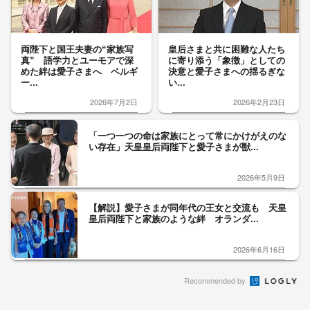
両陛下と国王夫妻の“家族写
皇后さまと共に困難な人たち
真” 語学力とユーモアで深
に寄り添う「象徴」としての
めた絆は愛子さまへ ベルギ
決意と愛子さまへの揺るぎな
ー...
い...
2026年7月2日
2026年2月23日
「一つ一つの命は家族にとって常にかけがえのな
い存在」天皇皇后両陛下と愛子さまが獣...
2026年5月9日
【解説】愛子さまが同年代の王女と交流も 天皇
皇后両陛下と家族のような絆 オランダ...
2026年6月16日
Recommended by