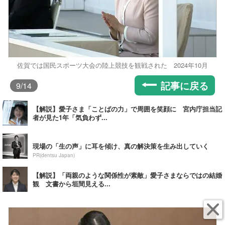
佐賀では国民スポーツ大会の陸上競技を観戦された 2024年10月
記事に戻る
9
/14
【解説】愛子さま「ことばの力」で周囲を笑顔に 宮内庁担当記
者が見た1年「気負わず...
現場の「生の声」に耳を傾け、真の解決策を生み出していく
PR(dentsu Japan)
【解説】「両親のような関係性が素敵」愛子さまならではの結婚
観 文書から垣間見える...