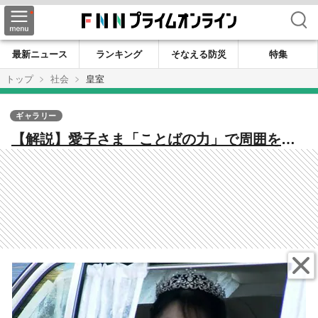
検索
最新ニュース
ランキング
そなえる防災
特集
トップ
社会
皇室
ギャラリー
【解説】愛子さま「ことばの力」で周囲を笑
顔に 宮内庁担当記者が見た1年「気負わず、
自分らしく」