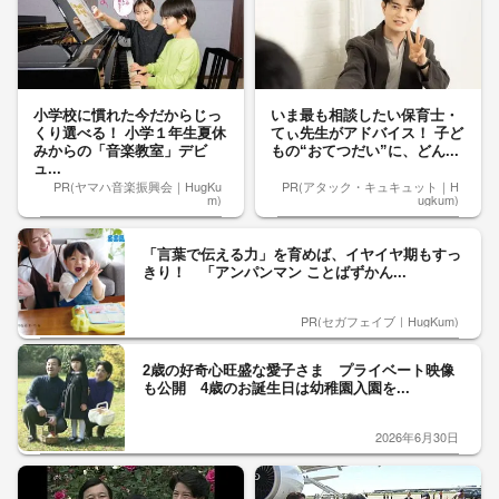
小学校に慣れた今だからじっ
いま最も相談したい保育士・
くり選べる！ 小学１年生夏休
てぃ先生がアドバイス！ 子ど
みからの「音楽教室」デビ
もの“おてつだい”に、どん...
ュ...
PR(ヤマハ音楽振興会｜HugKu
PR(アタック・キュキュット｜H
m)
ugkum)
「言葉で伝える力」を育めば、イヤイヤ期もすっ
きり！ 「アンパンマン ことばずかん...
PR(セガフェイブ｜HugKum)
2歳の好奇心旺盛な愛子さま プライベート映像
も公開 4歳のお誕生日は幼稚園入園を...
2026年6月30日