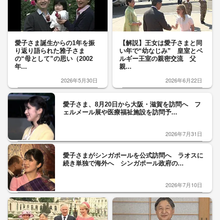
愛子さま誕生からの1年を振
【解説】王女は愛子さまと同
り返り語られた雅子さま
い年で“幼なじみ” 皇室とベ
の“母として”の思い（2002
ルギー王室の親密交流 父
年...
親...
2026年5月30日
2026年6月22日
愛子さま、8月20日から大阪・滋賀を訪問へ フ
ェルメール展や医療福祉施設を訪問予...
2026年7月31日
愛子さまがシンガポールを公式訪問へ ラオスに
続き単独で海外へ シンガポール政府の...
2026年7月10日