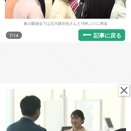
春の園遊会では北大路欣也さんと15年ぶりに再会
記事に戻る
7
/14