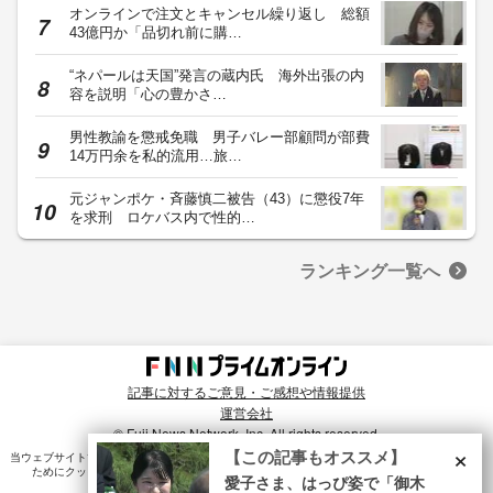
オンラインで注文とキャンセル繰り返し 総額
43億円か「品切れ前に購…
“ネパールは天国”発言の蔵内氏 海外出張の内
容を説明「心の豊かさ…
男性教諭を懲戒免職 男子バレー部顧問が部費
14万円余を私的流用…旅…
元ジャンポケ・斉藤慎二被告（43）に懲役7年
を求刑 ロケバス内で性的…
ランキング一覧へ
記事に対するご意見・ご感想や情報提供
運営会社
© Fuji News Network, Inc. All rights reserved.
×
【この記事もオススメ】
当ウェブサイトでは、ユーザのニーズ・興味・関⼼に合致したコンテンツや広告配信を提供する
ためにクッキーを使⽤しています。詳細は、
プライバシーポリシー
をご確認ください。
愛子さま、はっぴ姿で「御木