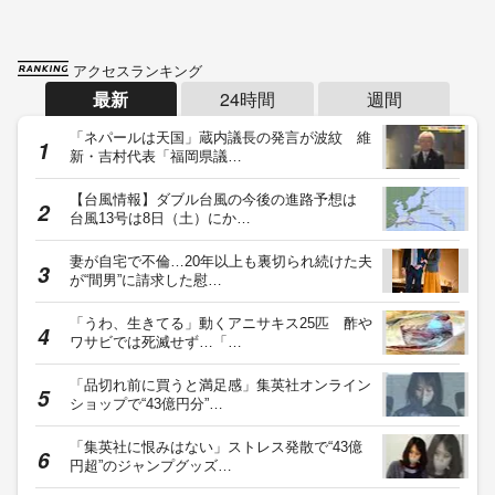
アクセスランキング
最新
24時間
週間
「ネパールは天国」蔵内議長の発言が波紋 維
新・吉村代表「福岡県議…
【台風情報】ダブル台風の今後の進路予想は
台風13号は8日（土）にか…
妻が自宅で不倫…20年以上も裏切られ続けた夫
が“間男”に請求した慰…
「うわ、生きてる」動くアニサキス25匹 酢や
ワサビでは死滅せず…「…
「品切れ前に買うと満足感」集英社オンライン
ショップで“43億円分”…
「集英社に恨みはない」ストレス発散で“43億
円超”のジャンプグッズ…