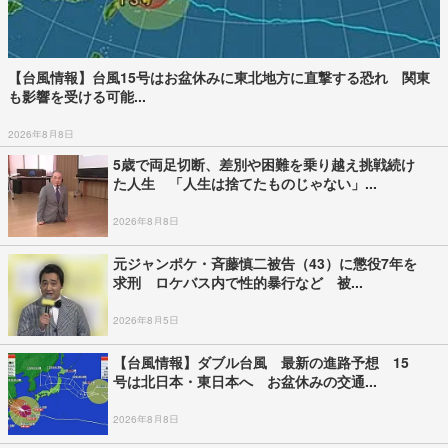
【台風情報】台風15号はお盆休みに東北地方に直撃する恐れ 関東
も影響を受ける可能...
2026年8月8日
5歳で両足切断、差別や困難を乗り越え挑戦続け
た人生 「人生は捨てたものじゃない」...
2026年8月8日
元ジャンポケ・斉藤慎二被告（43）に懲役7年を
求刑 ロケバス内で性的暴行など 被...
2026年8月5日
【台風情報】ダブル台風 最新の進路予想 15
号は北日本・東日本へ お盆休みの交通...
2026年8月8日