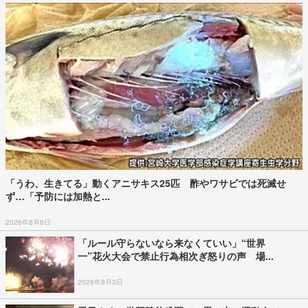
「うわ、生きてる」動くアニサキス25匹 酢やワサビでは死滅せ
ず…「予防には加熱と...
2026年8月6日
「ルール守らないなら来なくていい」“世界
一”花火大会で禁止行為相次ぎ怒りの声 場...
2026年8月3日