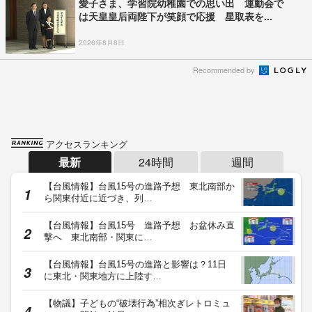
愛子さま、学習院幼稚園での思い出 運動会で
は天皇皇后両陛下が笑顔で応援 星取表を...
2026年8月8日
Recommended by
アクセスランキング
最新
24時間
週間
【台風情報】台風15号の進路予想 東北南部か
ら関東付近に近づき、列…
【台風情報】台風15号 進路予想 お盆休み直
撃へ 東北南部・関東に…
【台風情報】台風15号の進路と影響は？11日
に東北・関東地方に上陸す…
【物議】子どもの“破壊行為”相次ぎレトロミュ