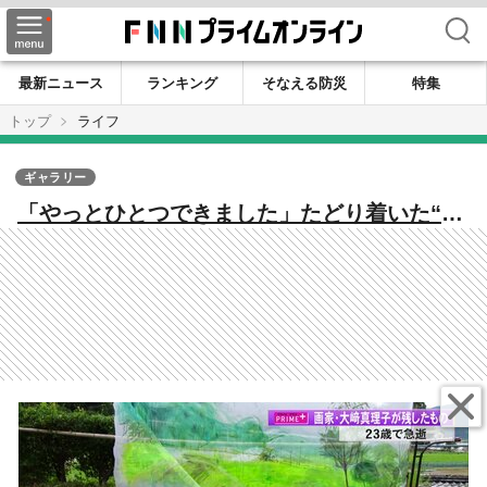
検索
最新ニュース
ランキング
そなえる防災
特集
トップ
ライフ
ギャラリー
「やっとひとつできました」たどり着いた“最
後”の絵 23歳で急逝した女性画家・大崎真理
子さんの生涯【高知発】