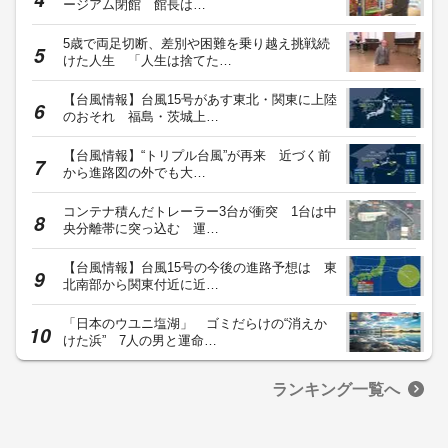
ージアム閉館 館長は…
5歳で両足切断、差別や困難を乗り越え挑戦続
けた人生 「人生は捨てた…
【台風情報】台風15号があす東北・関東に上陸
のおそれ 福島・茨城上…
【台風情報】“トリプル台風”が再来 近づく前
から進路図の外でも大…
コンテナ積んだトレーラー3台が衝突 1台は中
央分離帯に突っ込む 運…
【台風情報】台風15号の今後の進路予想は 東
北南部から関東付近に近…
「日本のウユニ塩湖」 ゴミだらけの“消えか
けた浜” 7人の男と運命…
ランキング一覧へ