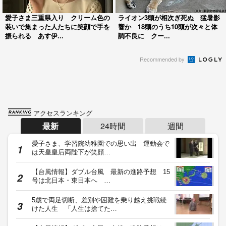
愛子さま三重県入り クリーム色の
ライオン3頭が相次ぎ死ぬ 猛暑影
装いで集まった人たちに笑顔で手を
響か 18頭のうち10頭が次々と体
振られる あす伊...
調不良に クー...
Recommended by
アクセスランキング
最新
24時間
週間
愛子さま、学習院幼稚園での思い出 運動会で
は天皇皇后両陛下が笑顔…
【台風情報】ダブル台風 最新の進路予想 15
号は北日本・東日本へ …
5歳で両足切断、差別や困難を乗り越え挑戦続
けた人生 「人生は捨てた…