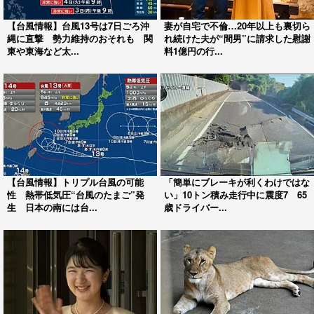
【台風情報】台風13号は7日ごろ沖
妻が自宅で不倫…20年以上も裏切ら
縄に直撃 勢力維持のおそれも 関
れ続けた夫が“間男”に請求した慰謝
東や東海など太...
料1億円の行...
【台風情報】トリプル台風の可能
「簡単にブレーキが利くわけではな
性 熱帯低気圧“台風のたまご”発
い」10トン積み走行中に震度7 65
生 日本の南には台...
歳ドライバー...