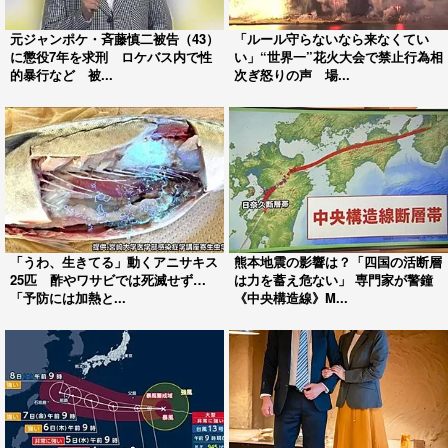
元ジャンポケ・斉藤慎二被告（43）
「ルール守らないなら来なくてい
に懲役7年を求刑 ロケバス内で性
い」“世界一”花火大会で禁止行為相
的暴行など 被...
次ぎ怒りの声 場...
「うわ、生きてる」動くアニサキス
熊本地震の影響は？「四国の活断層
25匹 酢やワサビでは死滅せず…
は力を蓄え危ない」 専門家が警鐘
「予防には加熱と...
《中央構造線》M...