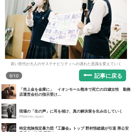
若い世代が大人のサステナビリティへの遅れた意識を変えていく
記事に戻る
9
/10
「売上金を金庫に」 イオンモール熊本で死亡の22歳女性 勤務
店運営会社の指示受け...
現場の「生の声」に耳を傾け、真の解決策を生み出していく
PR(dentsu Japan)
特定危険指定暴力団『工藤会』トップ 野村悟総裁が引退 県公安