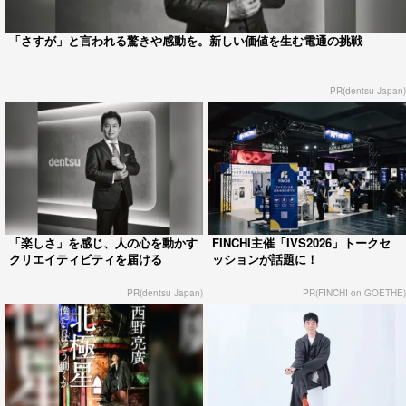
「さすが」と言われる驚きや感動を。新しい価値を生む電通の挑戦
PR(dentsu Japan)
「楽しさ」を感じ、人の心を動かす
FINCHI主催「IVS2026」トークセ
クリエイティビティを届ける
ッションが話題に！
PR(dentsu Japan)
PR(FINCHI on GOETHE)