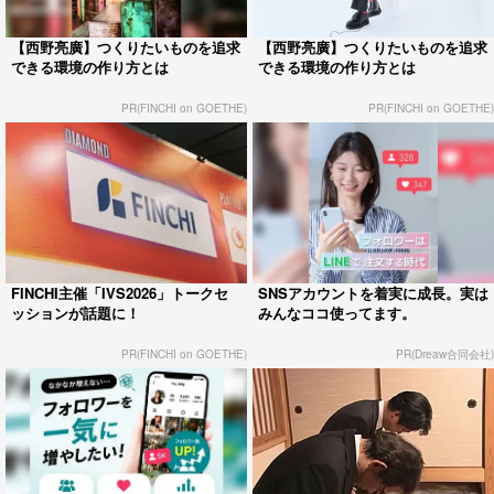
【西野亮廣】つくりたいものを追求
【西野亮廣】つくりたいものを追求
できる環境の作り方とは
できる環境の作り方とは
PR(FINCHI on GOETHE)
PR(FINCHI on GOETHE)
FINCHI主催「IVS2026」トークセ
SNSアカウントを着実に成長。実は
ッションが話題に！
みんなココ使ってます。
PR(FINCHI on GOETHE)
PR(Dreaw合同会社)