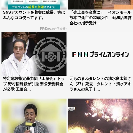
SNSアカウントを着実に成長。実は
「売上金を金庫に」 イオンモール
みんなココ使ってます。
熊本で死亡の22歳女性 勤務店運営
会社の指示受け...
PR(Dreaw合同会社)
特定危険指定暴力団『工藤会』トッ
元ものまねタレントの清水良太郎さ
プ 野村悟総裁が引退 県公安委員会
ん（37）死去 タレント・清水アキ
が公示 工藤会...
ラさんの息子｜...