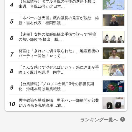
【台風情報】ダブル台風の今後の進路予想は
来週、台風15号が北日本…
「ネパールは天国」蔵内議長の発言が波紋 維
新・吉村代表「福岡県議…
【速報】女性の脳腫瘍摘出手術で誤って“腫瘍
の無い部位”を摘出 脳…
発言は「きれいに切り取られた」…地震直後の
パーティー開催「やって…
「こんな感じで混ぜればいい？」悠仁さまが手
際よく豚汁を調理 同学…
【台風情報】“ノロノロ台風”13号の影響長期
化 沖縄本島は暴風域続…
男性教諭を懲戒免職 男子バレー部顧問が部費
14万円余を私的流用…旅…
ランキング一覧へ