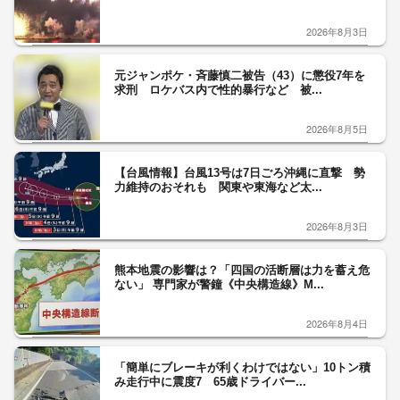
2026年8月3日
元ジャンポケ・斉藤慎二被告（43）に懲役7年を
求刑 ロケバス内で性的暴行など 被...
2026年8月5日
【台風情報】台風13号は7日ごろ沖縄に直撃 勢
力維持のおそれも 関東や東海など太...
2026年8月3日
熊本地震の影響は？「四国の活断層は力を蓄え危
ない」 専門家が警鐘《中央構造線》M...
2026年8月4日
「簡単にブレーキが利くわけではない」10トン積
み走行中に震度7 65歳ドライバー...