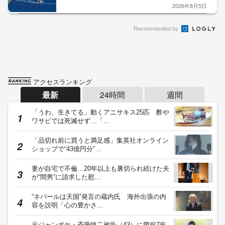
2026年8月5日
Recommended by
アクセスランキング
最新
24時間
週間
「うわ、生きてる」動くアニサキス25匹 酢や
ワサビでは死滅せず…「…
「品切れ前に買うと満足感」集英社オンライン
ショップで“43億円分”…
妻が自宅で不倫…20年以上も裏切られ続けた夫
が“間男”に請求した慰…
“ネパールは天国”発言の蔵内氏 海外出張の内
容を説明「心の豊かさ…
元ジャンポケ・斉藤慎二被告（43）に懲役7年