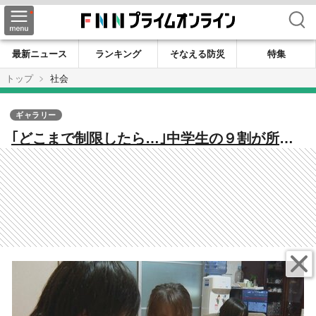
検索
最新ニュース
ランキング
そなえる防災
特集
トップ
社会
ギャラリー
｢どこまで制限したら…｣中学生の９割が所有
する“スマホ” ルール作りのポイントは「子
どもが決めること」【新潟発】