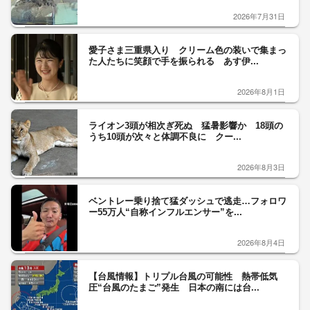
2026年7月31日
愛子さま三重県入り クリーム色の装いで集まっ
た人たちに笑顔で手を振られる あす伊...
2026年8月1日
ライオン3頭が相次ぎ死ぬ 猛暑影響か 18頭の
うち10頭が次々と体調不良に クー...
2026年8月3日
ベントレー乗り捨て猛ダッシュで逃走…フォロワ
ー55万人“自称インフルエンサー”を...
2026年8月4日
【台風情報】トリプル台風の可能性 熱帯低気
圧“台風のたまご”発生 日本の南には台...