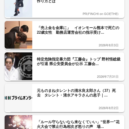
作り方とは
PR(FINCHI on GOETHE)
「売上金を金庫に」 イオンモール熊本で死亡の
22歳女性 勤務店運営会社の指示受け...
2026年8月3日
特定危険指定暴力団『工藤会』トップ 野村悟総裁
が引退 県公安委員会が公示 工藤会...
2026年7月31日
元ものまねタレントの清水良太郎さん（37）死
去 タレント・清水アキラさんの息子｜...
2026年8月2日
「ルール守らないなら来なくていい」“世界一”花
火大会で禁止行為相次ぎ怒りの声 場...