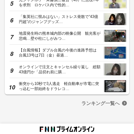
を求刑 ロケバス内で性的…
「集英社に恨みはない」ストレス発散で“43億
円超”のジャンプグッズ…
地震発生時の熊本城内部の映像公開 観光客が
悲鳴…壁や柱にしがみつ…
【台風情報】ダブル台風の今後の進路予想は
台風13号は7日（金）昼過…
オンラインで注文とキャンセル繰り返し 総額
43億円か「品切れ前に購…
衝突から10秒で3人逃走 軽自動車が市電に突
っ込む一部始終をドラレコ…
ランキング一覧へ