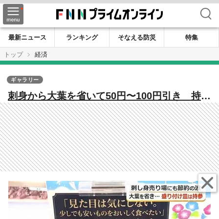
検索
最新ニュース
ランキング
そなえる防災
特集
トップ
経済
ギャラリー
刺身から大葉を省いて50円〜100円引き 持参
した皿にも盛り付けOK 福井市のスーパー
が“節約の波”への対応で売り上げもアップ