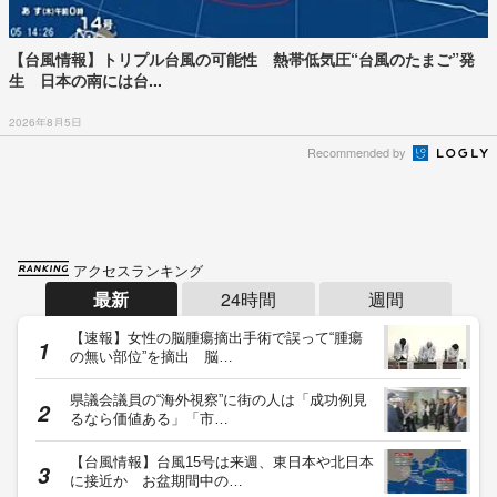
【台風情報】トリプル台風の可能性 熱帯低気圧“台風のたまご”発
生 日本の南には台...
2026年8月5日
Recommended by
アクセスランキング
最新
24時間
週間
【速報】女性の脳腫瘍摘出手術で誤って“腫瘍
の無い部位”を摘出 脳…
県議会議員の“海外視察”に街の人は「成功例見
るなら価値ある」「市…
【台風情報】台風15号は来週、東日本や北日本
に接近か お盆期間中の…