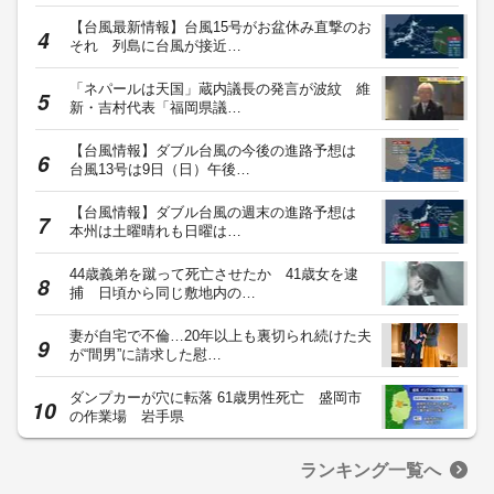
【台風最新情報】台風15号がお盆休み直撃のお
それ 列島に台風が接近…
「ネパールは天国」蔵内議長の発言が波紋 維
新・吉村代表「福岡県議…
【台風情報】ダブル台風の今後の進路予想は
台風13号は9日（日）午後…
【台風情報】ダブル台風の週末の進路予想は
本州は土曜晴れも日曜は…
44歳義弟を蹴って死亡させたか 41歳女を逮
捕 日頃から同じ敷地内の…
妻が自宅で不倫…20年以上も裏切られ続けた夫
が“間男”に請求した慰…
ダンプカーが穴に転落 61歳男性死亡 盛岡市
の作業場 岩手県
ランキング一覧へ