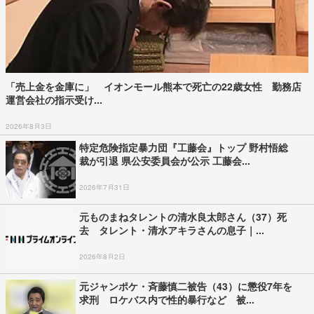
「売上金を金庫に」 イオンモール熊本で死亡の22歳女性 勤務店
運営会社の指示受け...
2026年8月3日
特定危険指定暴力団『工藤会』トップ 野村悟総
裁が引退 県公安委員会が公示 工藤会...
2026年7月31日
元ものまねタレントの清水良太郎さん（37）死
去 タレント・清水アキラさんの息子｜...
2026年8月2日
元ジャンポケ・斉藤慎二被告（43）に懲役7年を
求刑 ロケバス内で性的暴行など 被...