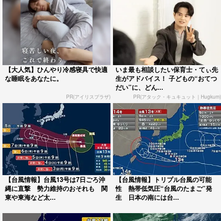
【大人気】ひんやり冷感寝具で快適
いま最も相談したい保育士・てぃ先
な睡眠をあなたに。
生がアドバイス！ 子どもの“おてつ
だい”に、どん...
PR(アイリスプラザ)
PR(アタック・キュキュット｜Hugkum)
【台風情報】台風13号は7日ごろ沖
【台風情報】トリプル台風の可能
縄に直撃 勢力維持のおそれも 関
性 熱帯低気圧“台風のたまご”発
東や東海など太...
生 日本の南には台...