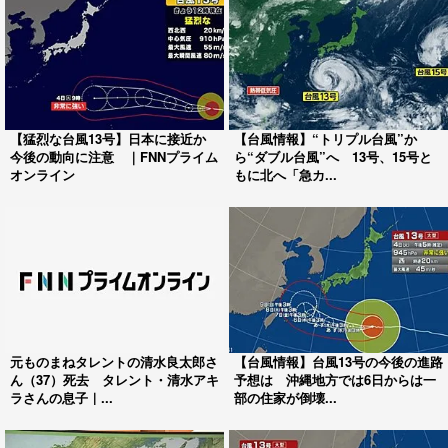
【猛烈な台風13号】日本に接近か
【台風情報】“トリプル台風”か
今後の動向に注意 ｜FNNプライム
ら“ダブル台風”へ 13号、15号と
オンライン
もに北へ「急カ...
元ものまねタレントの清水良太郎さ
【台風情報】台風13号の今後の進路
ん（37）死去 タレント・清水アキ
予想は 沖縄地方では6日からは一
ラさんの息子｜...
部の住家が倒壊...