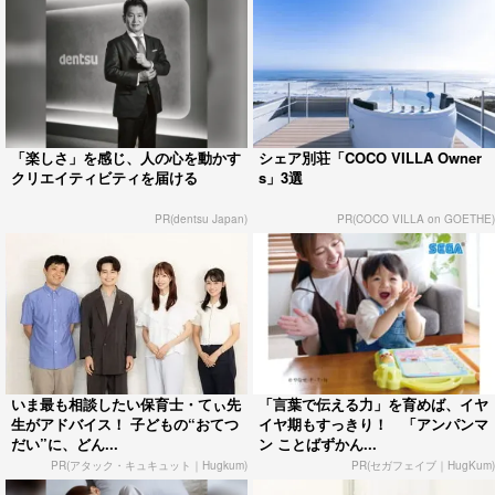
「楽しさ」を感じ、人の心を動かす
シェア別荘「COCO VILLA Owner
クリエイティビティを届ける
s」3選
PR(dentsu Japan)
PR(COCO VILLA on GOETHE)
いま最も相談したい保育士・てぃ先
「言葉で伝える力」を育めば、イヤ
生がアドバイス！ 子どもの“おてつ
イヤ期もすっきり！ 「アンパンマ
だい”に、どん...
ン ことばずかん...
PR(アタック・キュキュット｜Hugkum)
PR(セガフェイブ｜HugKum)