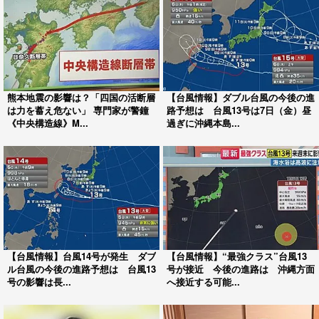
熊本地震の影響は？「四国の活断層
【台風情報】ダブル台風の今後の進
は力を蓄え危ない」 専門家が警鐘
路予想は 台風13号は7日（金）昼
《中央構造線》M...
過ぎに沖縄本島...
【台風情報】台風14号が発生 ダブ
【台風情報】“最強クラス”台風13
ル台風の今後の進路予想は 台風13
号が接近 今後の進路は 沖縄方面
号の影響は長...
へ接近する可能...