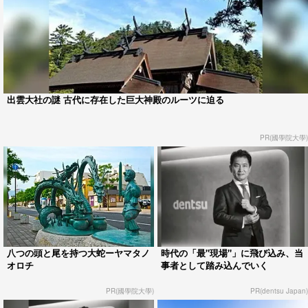
出雲大社の謎 古代に存在した巨大神殿のルーツに迫る
PR(國學院大學)
八つの頭と尾を持つ大蛇ーヤマタノ
時代の「最"現場"」に飛び込み、当
オロチ
事者として踏み込んでいく
PR(國學院大學)
PR(dentsu Japan)