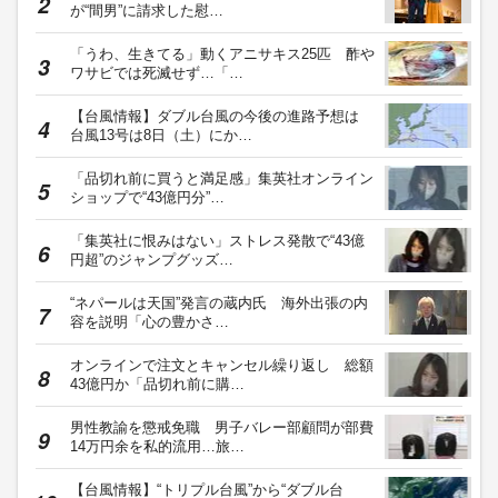
が“間男”に請求した慰…
「うわ、生きてる」動くアニサキス25匹 酢や
ワサビでは死滅せず…「…
【台風情報】ダブル台風の今後の進路予想は
台風13号は8日（土）にか…
「品切れ前に買うと満足感」集英社オンライン
ショップで“43億円分”…
「集英社に恨みはない」ストレス発散で“43億
円超”のジャンプグッズ…
“ネパールは天国”発言の蔵内氏 海外出張の内
容を説明「心の豊かさ…
オンラインで注文とキャンセル繰り返し 総額
43億円か「品切れ前に購…
男性教諭を懲戒免職 男子バレー部顧問が部費
14万円余を私的流用…旅…
【台風情報】“トリプル台風”から“ダブル台