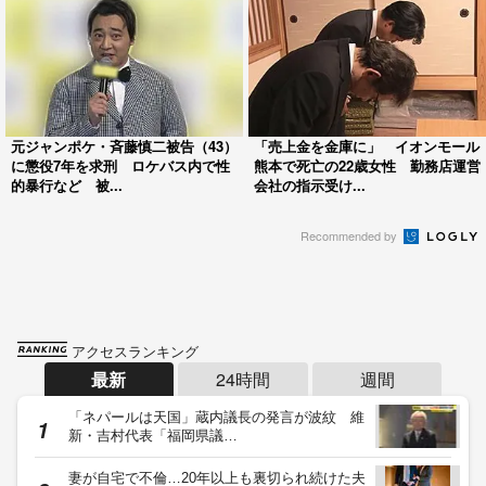
元ジャンポケ・斉藤慎二被告（43）
「売上金を金庫に」 イオンモール
に懲役7年を求刑 ロケバス内で性
熊本で死亡の22歳女性 勤務店運営
的暴行など 被...
会社の指示受け...
Recommended by
アクセスランキング
最新
24時間
週間
「ネパールは天国」蔵内議長の発言が波紋 維
新・吉村代表「福岡県議…
妻が自宅で不倫…20年以上も裏切られ続けた夫