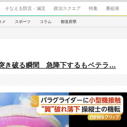
そなえる防災・減災
政治スクエア
特集
番組発
タメ
スポーツ
コラム
都道府県
突き破る瞬間 急降下するもベテラ…