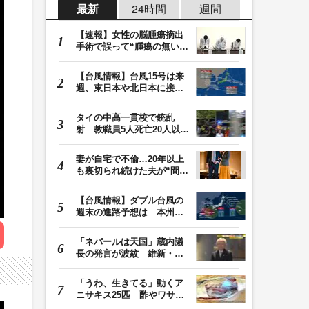
最新
24時間
週間
【速報】女性の脳腫瘍摘出
手術で誤って“腫瘍の無い部
位”を摘出 脳…
【台風情報】台風15号は来
週、東日本や北日本に接近
か お盆期間中の…
タイの中高一貫校で銃乱
射 教職員5人死亡20人以上
けが 容疑者の14歳…
妻が自宅で不倫…20年以上
も裏切られ続けた夫が“間
男”に請求した慰…
【台風情報】ダブル台風の
週末の進路予想は 本州は
土曜晴れも日曜は…
「ネパールは天国」蔵内議
長の発言が波紋 維新・吉
村代表「福岡県議…
「うわ、生きてる」動くア
ニサキス25匹 酢やワサビ
では死滅せず…「…