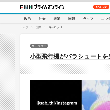
お知らせ
政治
社会
経済
国際
ライフ
エン
トップ
国際
ヨーロッパ
ギャラリー
小型飛行機がパラシュートを