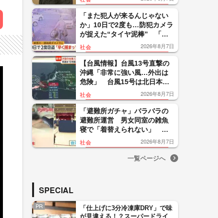
「理不尽以外の何ものでもな
い」
「また犯人が来るんじゃない
か」10日で2度も…防犯カメラ
が捉えた“タイヤ泥棒” 「レ
クサス純正アルミタイヤ」も
2026年8月7日
社会
被害 「早く捕まって」
【台風情報】台風13号直撃の
沖縄「非常に強い風…外出は
危険」 台風15号は北日本の
太平洋側上陸なら「非常に珍
2026年8月7日
社会
しい」大雨に警戒
「避難所ガチャ」バラバラの
避難所運営 男女同室の雑魚
寝で「着替えられない」 海
外では当日にテント設置の制
2026年8月7日
社会
度設計【令和8年熊本地震】
一覧ページへ
SPECIAL
PR
「仕上げに3分冷凍庫DRY」で味
が見違える！？スーパードライ