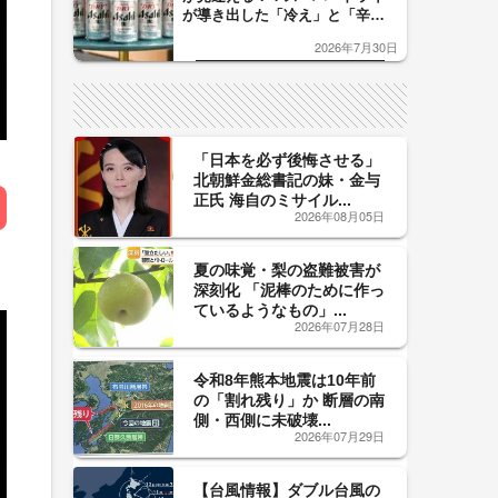
が導き出した「冷え」と「辛
口」のおいしい関係 青く変化
2026年7月30日
した「辛口カーブ」が飲み頃の
サイン！
「日本を必ず後悔させる」
北朝鮮金総書記の妹・金与
正氏 海自のミサイル...
2026年08月05日
夏の味覚・梨の盗難被害が
深刻化 「泥棒のために作っ
ているようなもの」...
2026年07月28日
令和8年熊本地震は10年前
の「割れ残り」か 断層の南
側・西側に未破壊...
2026年07月29日
【台風情報】ダブル台風の