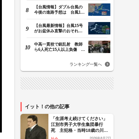
【台風情報】ダブル台風の
今後の進路予想は 台風13
号は9日（日）午後…
【台風最新情報】台風15号
がお盆休み直撃のおそれ
列島に台風が接近…
中高一貫校で銃乱射 教師
ら6人死亡15人以上負傷 容
疑者は中学生の少…
ランキング一覧へ
イット！の他の記事
「生涯考え続けてください」
江別市男子大学生集団暴行
死 主犯格・当時18歳の川口
侑斗被告に無期懲役の判決
2026年8月7日
社会