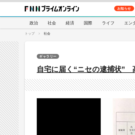
お知らせ
政治
社会
経済
国際
ライフ
エン
トップ
社会
ギャラリー
自宅に届く“ニセの逮捕状”