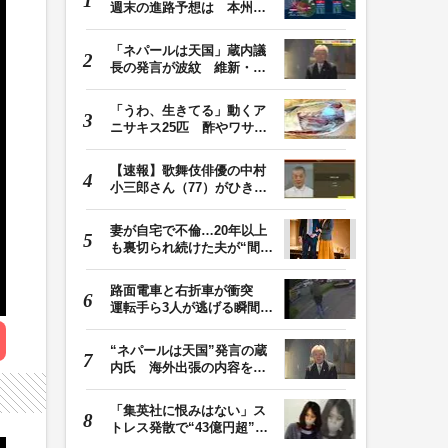
週末の進路予想は 本州は
土曜晴れも日曜は…
「ネパールは天国」蔵内議
長の発言が波紋 維新・吉
村代表「福岡県議…
「うわ、生きてる」動くア
ニサキス25匹 酢やワサビ
では死滅せず…「…
【速報】歌舞伎俳優の中村
小三郎さん（77）がひき逃
げ疑いで書類送検…
妻が自宅で不倫…20年以上
も裏切られ続けた夫が“間
男”に請求した慰…
路面電車と右折車が衝突
運転手ら3人が逃げる瞬間
車を置いて堂々と…
“ネパールは天国”発言の蔵
内氏 海外出張の内容を説
明「心の豊かさ…
「集英社に恨みはない」ス
トレス発散で“43億円超”の
ジャンプグッズ…