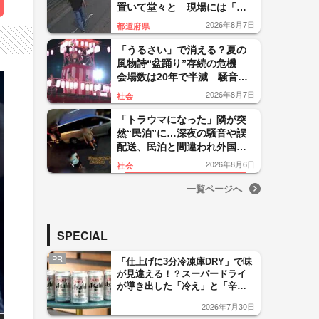
置いて堂々と 現場には「右
折禁止」看板も 鹿児島市
2026年8月7日
都道府県
「うるさい」で消える？夏の
風物詩“盆踊り”存続の危機
会場数は20年で半減 騒音対
策で“サイレント盆ダンス”も
2026年8月7日
社会
「トラウマになった」隣が突
然“民泊”に…深夜の騒音や誤
配送、民泊と間違われ外国人
客が玄関取り囲む 住民悲
2026年8月6日
社会
鳴 東京・大田区
一覧ページへ
SPECIAL
PR
「仕上げに3分冷凍庫DRY」で味
が見違える！？スーパードライ
が導き出した「冷え」と「辛
口」のおいしい関係 青く変化
2026年7月30日
した「辛口カーブ」が飲み頃の