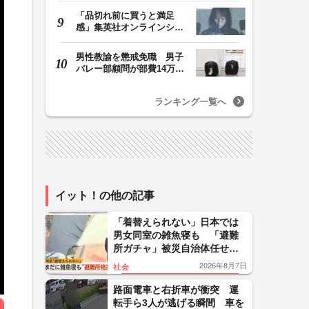
「品切れ前に買うと満足
感」集英社オンラインショ
ップで“43億円分”…
男性教諭を懲戒免職 男子
バレー部顧問が部費14万円
余を私的流用…旅…
ランキング一覧へ
イット！の他の記事
「着替えられない」日本では
男女同室の雑魚寝も 「避難
所ガチャ」被災自治体任せの
避難所運営 海外では国の方
2026年8月7日
社会
針で発生当日にプライバシー
配慮
路面電車と右折車が衝突 運
転手ら3人が逃げる瞬間 車を