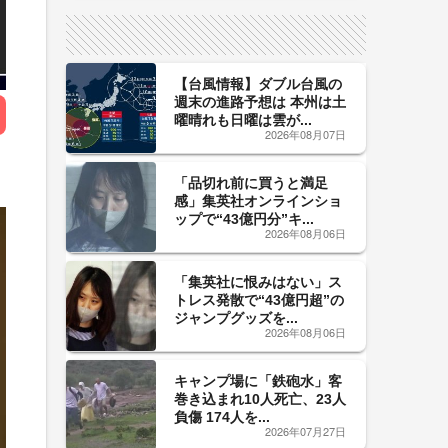
サイン！
【台風情報】ダブル台風の
週末の進路予想は 本州は土
曜晴れも日曜は雲が...
2026年08月07日
「品切れ前に買うと満足
感」集英社オンラインショ
ップで“43億円分”キ...
2026年08月06日
「集英社に恨みはない」ス
トレス発散で“43億円超”の
ジャンプグッズを...
2026年08月06日
キャンプ場に「鉄砲水」客
巻き込まれ10人死亡、23人
負傷 174人を...
2026年07月27日