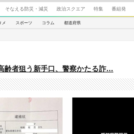
そなえる防災・減災
政治スクエア
特集
番組発
タメ
スポーツ
コラム
都道府県
 高齢者狙う新手口、警察かたる詐…