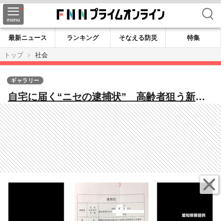
検索
最新ニュース
ランキング
そなえる防災
特集
トップ
社会
ギャラリー
自宅に届く“ニセの逮捕状” 高齢者狙う新手
口、警察かたる詐欺急増 郵送・SNS・金銭
要求「絶対にない」と注意喚起