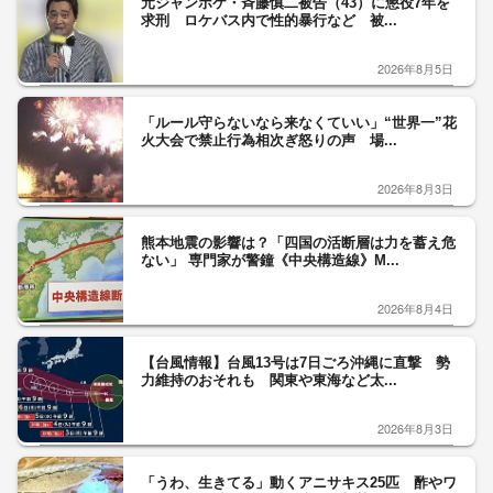
元ジャンポケ・斉藤慎二被告（43）に懲役7年を
求刑 ロケバス内で性的暴行など 被...
2026年8月5日
「ルール守らないなら来なくていい」“世界一”花
火大会で禁止行為相次ぎ怒りの声 場...
2026年8月3日
熊本地震の影響は？「四国の活断層は力を蓄え危
ない」 専門家が警鐘《中央構造線》M...
2026年8月4日
【台風情報】台風13号は7日ごろ沖縄に直撃 勢
力維持のおそれも 関東や東海など太...
2026年8月3日
「うわ、生きてる」動くアニサキス25匹 酢やワ