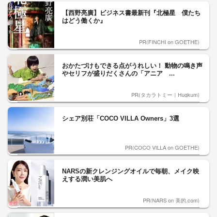
【西野亮廣】ビジネス書最新刊『北極星 僕たち
はどう働くか』
PR(FINCHI on GOETHE)
おかたづけもできる点がうれしい！ 動物の鳴き声
やセリフが盛りだくさんの「アニア ...
PR(タカラトミー｜Hugkum)
シェア別荘「COCO VILLA Owners」3選
PR(COCO VILLA on GOETHE)
NARSの新クレンジングオイルで毎朝、メイク映
えする潤い美肌へ
PR(NARS on 美的.com)