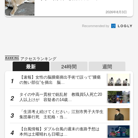
2026年8月3日
Recommended by
アクセスランキング
最新
24時間
週間
【速報】女性の脳腫瘍摘出手術で誤って“腫瘍
の無い部位”を摘出 脳…
タイの中高一貫校で銃乱射 教職員5人死亡20
人以上けが 容疑者の14歳…
「生涯考え続けてください」江別市男子大学生
集団暴行死 主犯格・当…
【台風情報】ダブル台風の週末の進路予想は
本州は土曜晴れも日曜は…