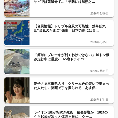
サビでは死滅せず…「予防には加熱と...
2026年8月6日
【台風情報】トリプル台風の可能性 熱帯低気
圧“台風のたまご”発生 日本の南には台...
2026年8月5日
「簡単にブレーキが利くわけではない」10トン積
み走行中に震度7 65歳ドライバー...
2026年7月31日
愛子さま三重県入り クリーム色の装いで集まっ
た人たちに笑顔で手を振られる あす伊...
2026年8月1日
ライオン3頭が相次ぎ死ぬ 猛暑影響か 18頭の
うち10頭が次々と体調不良に クー...