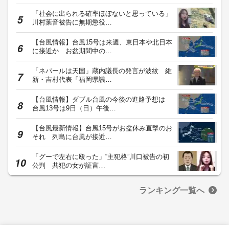
「社会に出られる確率ほぼないと思っている」
川村葉音被告に無期懲役…
【台風情報】台風15号は来週、東日本や北日本
に接近か お盆期間中の…
「ネパールは天国」蔵内議長の発言が波紋 維
新・吉村代表「福岡県議…
【台風情報】ダブル台風の今後の進路予想は
台風13号は9日（日）午後…
【台風最新情報】台風15号がお盆休み直撃のお
それ 列島に台風が接近…
「グーで左右に殴った」“主犯格”川口被告の初
公判 共犯の女が証言…
ランキング一覧へ