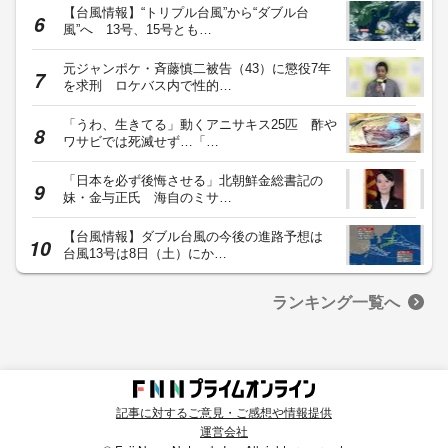
【台風情報】“トリプル台風”から“ダブル台
風”へ 13号、15号とも…
元ジャンポケ・斉藤慎二被告（43）に懲役7年
を求刑 ロケバス内で性的…
「うわ、生きてる」動くアニサキス25匹 酢や
ワサビでは死滅せず…「…
「日本を必ず後悔させる」北朝鮮金総書記の
妹・金与正氏 海自のミサ…
【台風情報】ダブル台風の今後の進路予想は
台風13号は8日（土）にか…
ランキング一覧へ
記事に対するご意見・ご感想や情報提供
運営会社