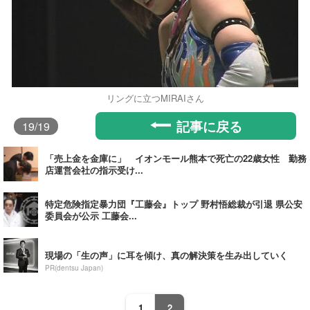
リングに立つMIRAIさん
記事に戻る
19
/19
「売上金を金庫に」 イオンモール熊本で死亡の22歳女性 勤務
店運営会社の指示受け...
特定危険指定暴力団『工藤会』トップ 野村悟総裁が引退 県公安
委員会が公示 工藤会...
現場の「生の声」に耳を傾け、真の解決策を生み出していく
PR(dentsu Japan)
1
2