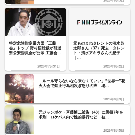
2026年8月3日
特定危険指定暴力団『工藤
元ものまねタレントの清水良
会』トップ 野村悟総裁が引退
太郎さん（37）死去 タレン
県公安委員会が公示 工藤会...
ト・清水アキラさんの息子
｜...
2026年7月31日
2026年8月2日
「ルール守らないなら来なくていい」“世界一”花
火大会で禁止行為相次ぎ怒りの声 場...
2026年8月3日
元ジャンポケ・斉藤慎二被告（43）に懲役7年を
求刑 ロケバス内で性的暴行など 被...
2026年8月5日