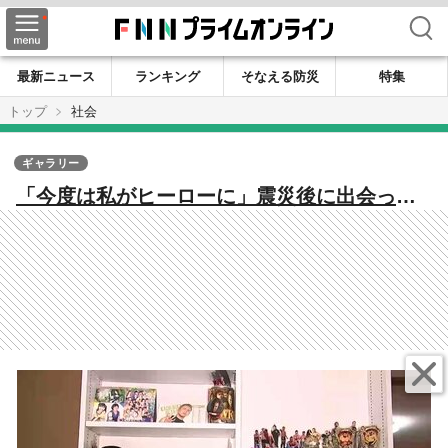
検索
最新ニュース
ランキング
そなえる防災
特集
トップ
社会
ギャラリー
「今度は私がヒーローに」震災後に出会った
プロレスが人生を決めた 宮古市出身の
MIRAIさんが「勇気を届けたい」と闘う理
由 岩手 #知り続ける