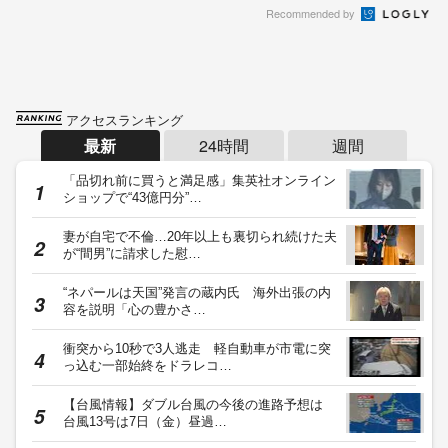
Recommended by
アクセスランキング
最新
24時間
週間
「品切れ前に買うと満足感」集英社オンライン
ショップで“43億円分”…
妻が自宅で不倫…20年以上も裏切られ続けた夫
が“間男”に請求した慰…
“ネパールは天国”発言の蔵内氏 海外出張の内
容を説明「心の豊かさ…
衝突から10秒で3人逃走 軽自動車が市電に突
っ込む一部始終をドラレコ…
【台風情報】ダブル台風の今後の進路予想は
台風13号は7日（金）昼過…