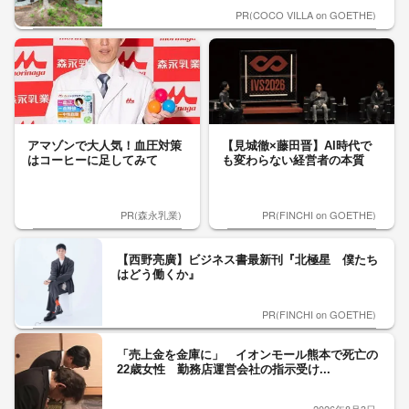
PR(COCO VILLA on GOETHE)
アマゾンで大人気！血圧対策
【見城徹×藤田晋】AI時代で
はコーヒーに足してみて
も変わらない経営者の本質
PR(森永乳業)
PR(FINCHI on GOETHE)
【西野亮廣】ビジネス書最新刊『北極星 僕たち
はどう働くか』
PR(FINCHI on GOETHE)
「売上金を金庫に」 イオンモール熊本で死亡の
22歳女性 勤務店運営会社の指示受け...