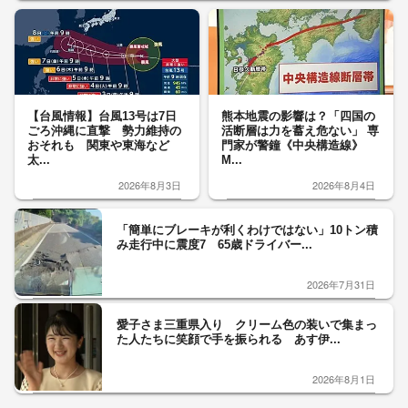
【台風情報】台風13号は7日
熊本地震の影響は？「四国の
ごろ沖縄に直撃 勢力維持の
活断層は力を蓄え危ない」 専
おそれも 関東や東海など
門家が警鐘《中央構造線》
太...
M...
2026年8月3日
2026年8月4日
「簡単にブレーキが利くわけではない」10トン積
み走行中に震度7 65歳ドライバー...
2026年7月31日
愛子さま三重県入り クリーム色の装いで集まっ
た人たちに笑顔で手を振られる あす伊...
2026年8月1日