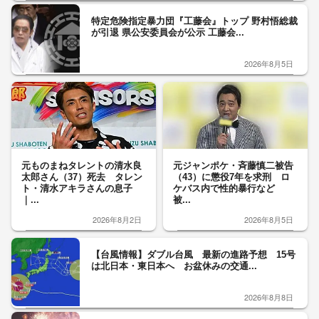
特定危険指定暴力団『工藤会』トップ 野村悟総裁
が引退 県公安委員会が公示 工藤会...
2026年8月5日
元ものまねタレントの清水良
元ジャンポケ・斉藤慎二被告
太郎さん（37）死去 タレン
（43）に懲役7年を求刑 ロ
ト・清水アキラさんの息子
ケバス内で性的暴行など
｜...
被...
2026年8月2日
2026年8月5日
【台風情報】ダブル台風 最新の進路予想 15号
は北日本・東日本へ お盆休みの交通...
2026年8月8日