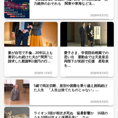
力維持のおそれも 関東や東海など太...
2026年8月3日
妻が自宅で不倫…20年以上も
愛子さま、学習院幼稚園での
裏切られ続けた夫が“間男”に
思い出 運動会では天皇皇后
請求した慰謝料1億円の行...
両陛下が笑顔で応援 星取表
を...
2026年1月8日
2026年8月8日
5歳で両足切断、差別や困難を乗り越え挑戦続け
た人生 「人生は捨てたものじゃない」...
2026年8月8日
ライオン3頭が相次ぎ死ぬ 猛暑影響か 16頭の
うち10頭が次々と体調不良に クー...