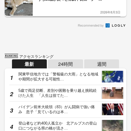
2026年8月3日
Recommended by
アクセスランキング
最新
24時間
週間
関東甲信地方では「警報級の大雨」となる地域
や期間が拡大する可能性…
5歳で両足切断、差別や困難を乗り越え挑戦続
けた人生 「人生は捨てた…
バイデン前米大統領（83）がん闘病で強い痛
み 息子「見ているのは本…
登山者など約400人孤立か 北アルプスの登山
口につながる県の橋が流さ…