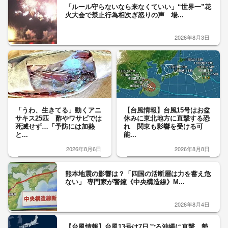
「ルール守らないなら来なくていい」“世界一”花
火大会で禁止行為相次ぎ怒りの声 場...
2026年8月3日
「うわ、生きてる」動くアニ
【台風情報】台風15号はお盆
サキス25匹 酢やワサビでは
休みに東北地方に直撃する恐
死滅せず…「予防には加熱
れ 関東も影響を受ける可
と...
能...
2026年8月6日
2026年8月8日
熊本地震の影響は？「四国の活断層は力を蓄え危
ない」 専門家が警鐘《中央構造線》M...
2026年8月4日
【台風情報】台風13号は7日ごろ沖縄に直撃 勢