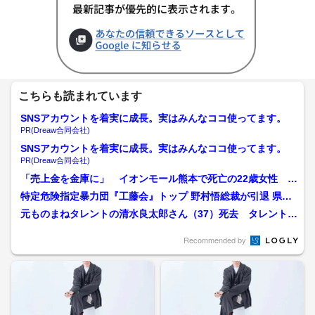
こちらも読まれています
SNSアカウントを着実に成長。実はみんなココ使ってます。
PR(Dreaw合同会社)
SNSアカウントを着実に成長。実はみんなココ使ってます。
PR(Dreaw合同会社)
「売上金を金庫に」 イオンモール熊本で死亡の22歳女性 勤
務店運営会社の指示受け...
特定危険指定暴力団『工藤会』トップ 野村悟総裁が引退 県公
安委員会が公示 工藤会...
元ものまねタレントの清水良太郎さん（37）死去 タレント・
清水アキラさんの息子
Recommended by