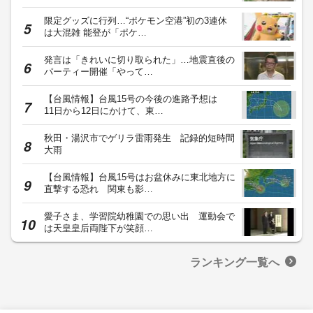
限定グッズに行列…“ポケモン空港”初の3連休
は大混雑 能登が「ポケ…
発言は「きれいに切り取られた」…地震直後の
パーティー開催「やって…
【台風情報】台風15号の今後の進路予想は
11日から12日にかけて、東…
秋田・湯沢市でゲリラ雷雨発生 記録的短時間
大雨
【台風情報】台風15号はお盆休みに東北地方に
直撃する恐れ 関東も影…
愛子さま、学習院幼稚園での思い出 運動会で
は天皇皇后両陛下が笑顔…
ランキング一覧へ