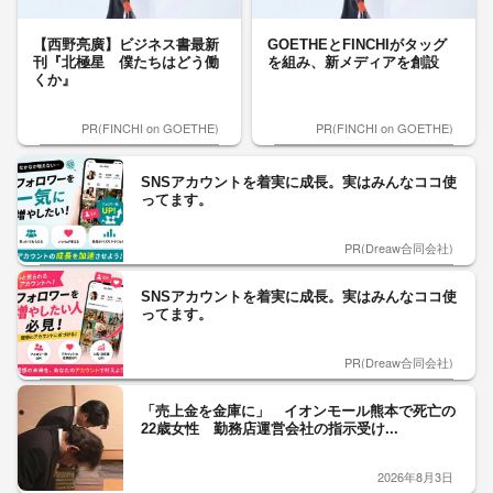
【西野亮廣】ビジネス書最新
GOETHEとFINCHIがタッグ
刊『北極星 僕たちはどう働
を組み、新メディアを創設
くか』
PR(FINCHI on GOETHE)
PR(FINCHI on GOETHE)
SNSアカウントを着実に成長。実はみんなココ使
ってます。
PR(Dreaw合同会社)
SNSアカウントを着実に成長。実はみんなココ使
ってます。
PR(Dreaw合同会社)
「売上金を金庫に」 イオンモール熊本で死亡の
22歳女性 勤務店運営会社の指示受け...
2026年8月3日