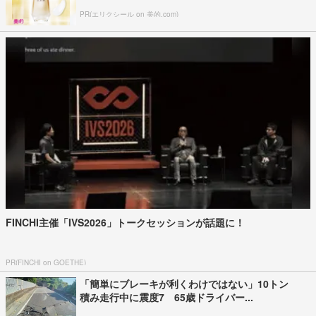
PR(エリクシール on 美的.com)
FINCHI主催「IVS2026」トークセッションが話題に！
PR(FINCHI on GOETHE)
「簡単にブレーキが利くわけではない」10トン
積み走行中に震度7 65歳ドライバー...