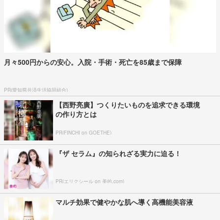
月々500円からの安心。入院・手術・死亡を85歳まで保障
PR(愛知県共済生活協同組合)
【西野亮廣】つくりたいものを追求できる環境
の作り方とは
PR(FINCHI on GOETHE)
『ザ セラム』の知られざる実力に迫る！
PR(エリクシール on 美的.com)
マルチ効果で健やかな肌へ導く高機能美容液