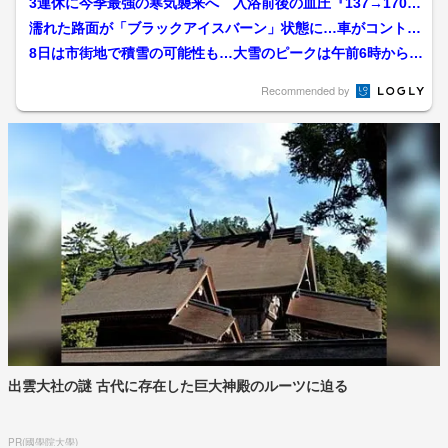
3連休に今季最強の寒気襲来へ 入浴前後の血圧『137→170→
136』と乱高下 ...
濡れた路面が「ブラックアイスバーン」状態に…車がコントロ
ール失い草むらに突っ込む...
8日は市街地で積雪の可能性も…大雪のピークは午前6時から9
時頃か 長崎南部と北部...
Recommended by
出雲大社の謎 古代に存在した巨大神殿のルーツに迫る
PR(國學院大學)