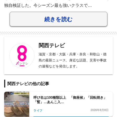
独自検証した。今シーズン最も強いクラスで…
続きを読む
関西テレビ
滋賀・京都・大阪・兵庫・奈良・和歌山・徳
島の最新ニュース、身近な話題、災害や事故
の速報などを発信します。
関西テレビの他の記事
呼び名は100種類以上 「御座候」「回転焼き」
「暫」…あんこ入…
2026年8月8日
ライフ