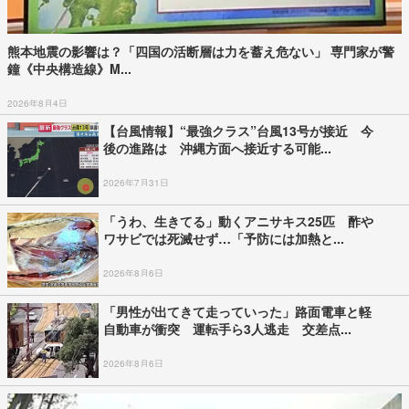
熊本地震の影響は？「四国の活断層は力を蓄え危ない」 専門家が警
鐘《中央構造線》M...
2026年8月4日
【台風情報】“最強クラス”台風13号が接近 今
後の進路は 沖縄方面へ接近する可能...
2026年7月31日
「うわ、生きてる」動くアニサキス25匹 酢や
ワサビでは死滅せず…「予防には加熱と...
2026年8月6日
「男性が出てきて走っていった」路面電車と軽
自動車が衝突 運転手ら3人逃走 交差点...
2026年8月6日