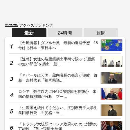
アクセスランキング
最新
24時間
週間
【台風情報】ダブル台風 最新の進路予想 15
号は北日本・東日本へ …
【速報】女性の脳腫瘍摘出手術で誤って“腫瘍
の無い部位”を摘出 脳…
「ネパールは天国」蔵内議長の発言が波紋 維
新・吉村代表「福岡県議…
ロシア 数年以内にNATO加盟国を攻撃か 米
国の情報機関が分析 プー…
「生涯考え続けてください」江別市男子大学生
集団暴行死 主犯格・当…
「トランプ大統領はロシア政府のために活動の
可能性」FBIは現職大統領…