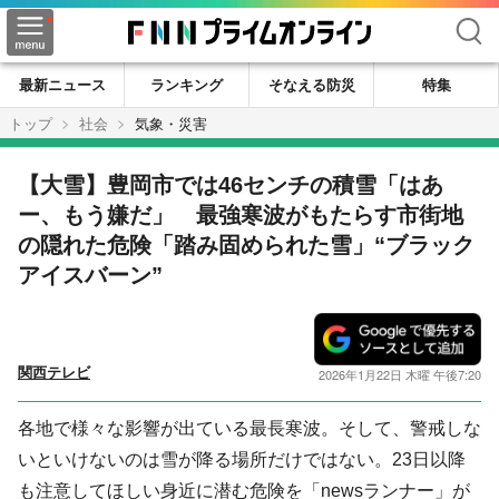
検索
最新ニュース
ランキング
そなえる防災
特集
トップ
社会
気象・災害
【大雪】豊岡市では46センチの積雪「はあ
ー、もう嫌だ」 最強寒波がもたらす市街地
の隠れた危険「踏み固められた雪」“ブラック
アイスバーン”
関西テレビ
2026年1月22日 木曜 午後7:20
各地で様々な影響が出ている最長寒波。そして、警戒しな
いといけないのは雪が降る場所だけではない。23日以降
も注意してほしい身近に潜む危険を「newsランナー」が