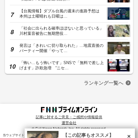
【台風情報】ダブル台風の週末の進路予想は
本州は土曜晴れも日曜は…
「社会に出られる確率ほぼないと思っている」
川村葉音被告に無期懲役…
発言は「きれいに切り取られた」…地震直後の
パーティー開催「やって…
「怖い…もう怖いです」SNSで「無料で差し上
げます」詐欺急増 “ニセ…
ランキング一覧へ
記事に対するご意見・ご感想や情報提供
運営会社
© Fuji News Network, Inc. All rights reserved.
×
【この記事もオススメ】
当ウェブサイトでは、ユーザのニーズ・興味・関⼼に合致したコンテンツや広告配信を提供する