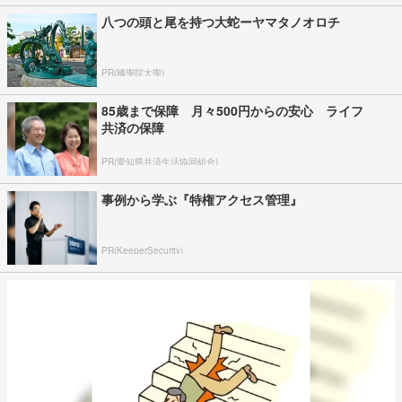
八つの頭と尾を持つ大蛇ーヤマタノオロチ
PR(國學院大學)
85歳まで保障 月々500円からの安心 ライフ
共済の保障
PR(愛知県共済生活協同組合)
事例から学ぶ『特権アクセス管理』
PR(KeeperSecurity)