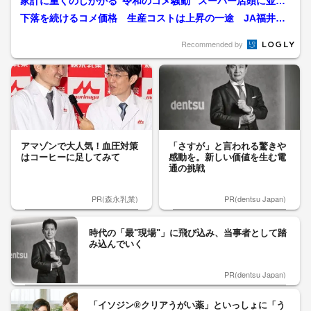
家計に重くのしかかる“令和のコメ騒動” スーパー店頭に並ぶ
新米 「農家を支...
下落を続けるコメ価格 生産コストは上昇の一途 JA福井県
会長「消費者も生産者も納...
Recommended by
アマゾンで大人気！血圧対策
「さすが」と言われる驚きや
はコーヒーに足してみて
感動を。新しい価値を生む電
通の挑戦
PR(森永乳業)
PR(dentsu Japan)
時代の「最"現場"」に飛び込み、当事者として踏
み込んでいく
PR(dentsu Japan)
「イソジン®クリアうがい薬」といっしょに「う