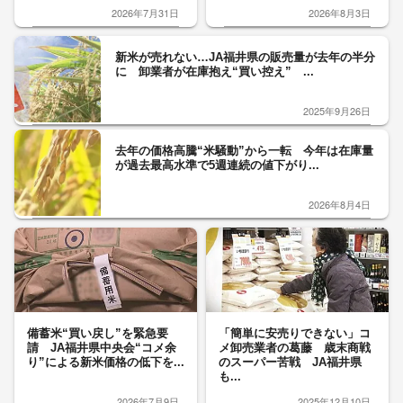
2026年7月31日
2026年8月3日
新米が売れない…JA福井県の販売量が去年の半分
に 卸業者が在庫抱え“買い控え” ...
2025年9月26日
去年の価格高騰“米騒動”から一転 今年は在庫量
が過去最高水準で5週連続の値下がり...
2026年8月4日
備蓄米“買い戻し”を緊急要
「簡単に安売りできない」コ
請 JA福井県中央会“コメ余
メ卸売業者の葛藤 歳末商戦
り”による新米価格の低下を...
のスーパー苦戦 JA福井県
も...
2026年7月9日
2025年12月10日