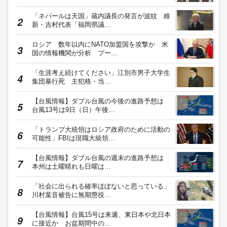
「ネパールは天国」蔵内議長の発言が波紋 維
新・吉村代表「福岡県議…
ロシア 数年以内にNATO加盟国を攻撃か 米
国の情報機関が分析 プー…
「生涯考え続けてください」江別市男子大学生
集団暴行死 主犯格・当…
【台風情報】ダブル台風の今後の進路予想は
台風13号は9日（日）午後…
「トランプ大統領はロシア政府のために活動の
可能性」FBIは現職大統領…
【台風情報】ダブル台風の週末の進路予想は
本州は土曜晴れも日曜は…
「社会に出られる確率ほぼないと思っている」
川村葉音被告に無期懲役…
【台風情報】台風15号は来週、東日本や北日本
に接近か お盆期間中の…