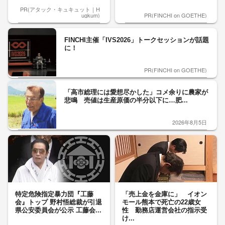
PR(アタック・キュキュット｜H
ugkum)
PR(FINCHI on GOETHE)
FINCHI主催「IVS2026」トークセッションが話題
に！
PR(FINCHI on GOETHE)
「高市総理には愛想尽かした」コメ余りに農家が
悲鳴 売値は生産原価の半分以下に…肥...
2026年8月5日
特定危険指定暴力団『工藤
「売上金を金庫に」 イオン
会』トップ 野村悟総裁が引退
モール熊本で死亡の22歳女
県公安委員会が公示 工藤会...
性 勤務店運営会社の指示受
け...