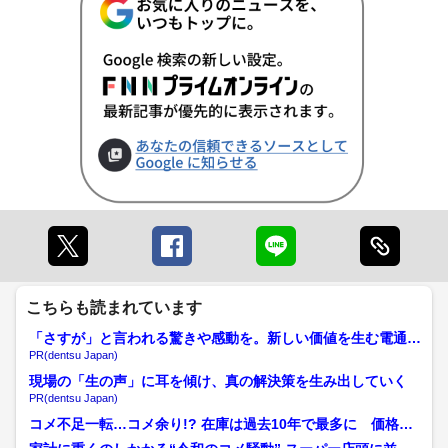
こちらも読まれています
「さすが」と言われる驚きや感動を。新しい価値を生む電通の
挑戦
PR(dentsu Japan)
現場の「生の声」に耳を傾け、真の解決策を生み出していく
PR(dentsu Japan)
コメ不足一転…コメ余り!? 在庫は過去10年で最多に 価格下
落懸念で“需用に応じ...