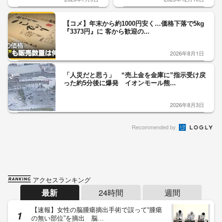
【コメ】年末から約1000円安く…価格下落で5kg
『3373円』に 客から歓迎の...
2026年8月1日
「人災だと思う」 “売上金を金庫に”指示受け戻
った約5分後に爆発 イオンモール熊...
2026年8月3日
Recommended by
アクセスランキング
最新
24時間
週間
【速報】女性の脳腫瘍摘出手術で誤って“腫瘍
の無い部位”を摘出 脳…