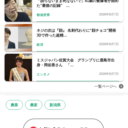
「語らないまま死なないで」81歳の被爆者が始め
た"最後の記録" …
2026年8月7日
都道府県
ネジの次は『顔』 名刺代わりに“顔チョコ”開発
3Dで作った超精…
2026年8月7日
経済
ミスジャパン佐賀大会 グランプリに鹿島市出
身・岡佑香さん 「…
2026年8月7日
エンタメ
一覧ページへ
農業
農家
新潟県