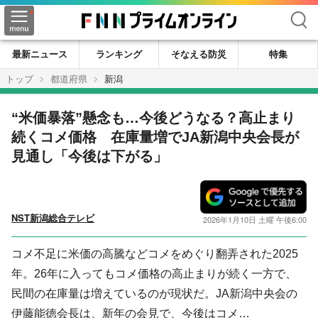
検索
最新ニュース
ランキング
そなえる防災
特集
トップ
都道府県
新潟
“米価暴落”懸念も…今後どうなる？高止まり
続くコメ価格 在庫量増でJA新潟中央会長が
見通し「今後は下がる」
NST新潟総合テレビ
2026年1月10日 土曜 午後6:00
コメ不足に米価の高騰などコメをめぐり翻弄された2025
年。26年に入ってもコメ価格の高止まりが続く一方で、
民間の在庫量は増えているのが現状だ。JA新潟中央会の
伊藤能徳会長は、新年の会見で、今後はコメ…