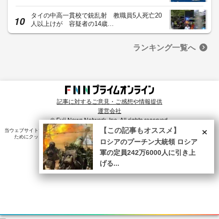
タイの中高一貫校で銃乱射 教職員5人死亡20
人以上けが 容疑者の14歳…
ランキング一覧へ
記事に対するご意見・ご感想や情報提供
運営会社
© Fuji News Network, Inc. All rights reserved.
×
【この記事もオススメ】
当ウェブサイトでは、ユーザのニーズ・興味・関⼼に合致したコンテンツや広告配信を提供する
ためにクッキーを使⽤しています。詳細は、
プライバシーポリシー
をご確認ください。
ロシアのプーチン大統領 ロシア
軍の定員242万6000人に引き上
げる...