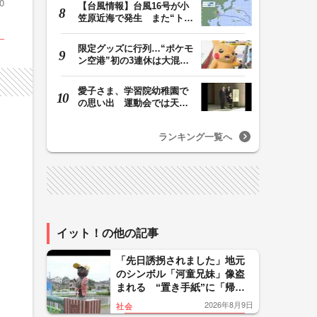
0
【台風情報】台風16号が小
笠原近海で発生 また“トリ
プル台風”に…1…
限定グッズに行列…“ポケモ
ン空港”初の3連休は大混雑
能登が「ポケ…
愛子さま、学習院幼稚園で
の思い出 運動会では天皇
皇后両陛下が笑顔…
ランキング一覧へ
イット！の他の記事
「先日誘拐されました」地元
のシンボル「河童兄妹」像盗
まれる “置き手紙”に「帰り
たい」 特製衣装で34年愛さ
2026年8月9日
社会
れる 銅を狙った犯行か 神