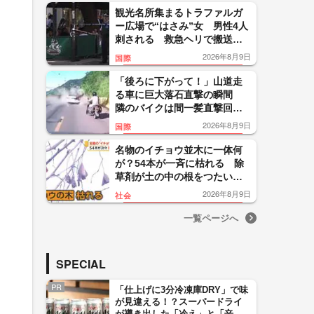
奈川
観光名所集まるトラファルガ
ー広場で“はさみ”女 男性4人
刺される 救急ヘリで搬送
容疑者との関係性は不明 イ
2026年8月9日
国際
ギリス
「後ろに下がって！」山道走
る車に巨大落石直撃の瞬間
隣のバイクは間一髪直撃回
避 運転手らに大きなケガな
2026年8月9日
国際
し 中国
名物のイチョウ並木に一体何
が？54本が一斉に枯れる 除
草剤が土の中の根をつたい広
がったか 東京・町田市
2026年8月9日
社会
一覧ページへ
SPECIAL
PR
「仕上げに3分冷凍庫DRY」で味
が見違える！？スーパードライ
が導き出した「冷え」と「辛