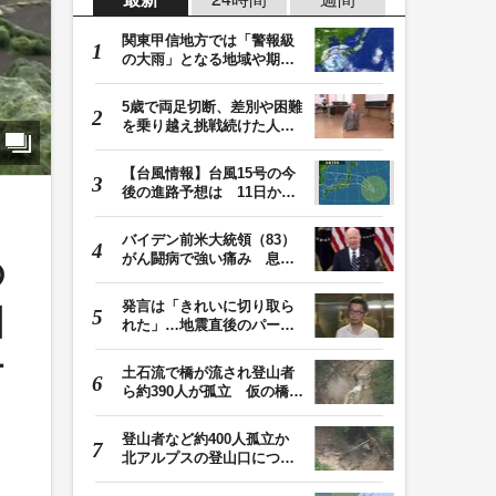
関東甲信地方では「警報級
の大雨」となる地域や期間
が拡大する可能性…
5歳で両足切断、差別や困難
を乗り越え挑戦続けた人
生 「人生は捨てた…
【台風情報】台風15号の今
後の進路予想は 11日から
12日にかけて、東…
バイデン前米大統領（83）
がん闘病で強い痛み 息子
の
「見ているのは本…
発言は「きれいに切り取ら
困
れた」…地震直後のパーテ
ィー開催「やって…
伊
土石流で橋が流され登山者
ら約390人が孤立 仮の橋が
でき、下山始まる…
登山者など約400人孤立か
北アルプスの登山口につな
がる県の橋が流さ…