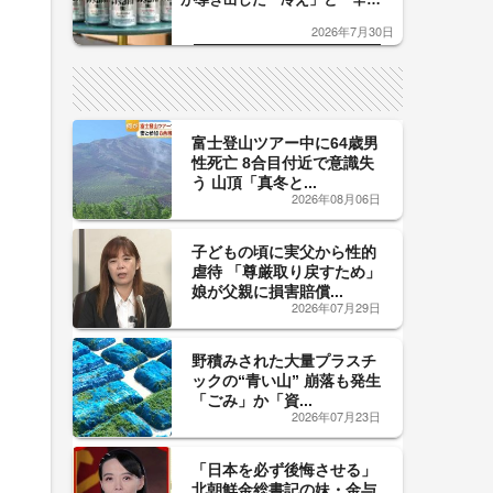
口」のおいしい関係 青く変化
2026年7月30日
した「辛口カーブ」が飲み頃の
サイン！
富士登山ツアー中に64歳男
性死亡 8合目付近で意識失
う 山頂「真冬と...
2026年08月06日
子どもの頃に実父から性的
虐待 「尊厳取り戻すため」
娘が父親に損害賠償...
2026年07月29日
野積みされた大量プラスチ
ックの“青い山” 崩落も発生
「ごみ」か「資...
2026年07月23日
「日本を必ず後悔させる」
北朝鮮金総書記の妹・金与