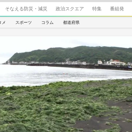
そなえる防災・減災
政治スクエア
特集
番組発
タメ
スポーツ
コラム
都道府県