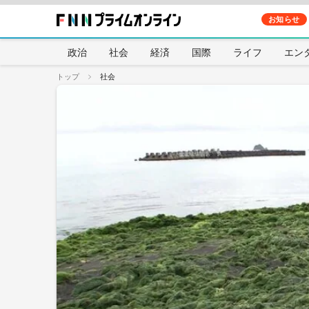
お知らせ
政治
社会
経済
国際
ライフ
エン
トップ
社会