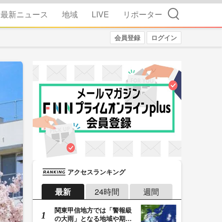
検索
最新ニュース
地域
LIVE
リポーター
会員登録
ログイン
アクセスランキング
最新
24時間
週間
関東甲信地方では「警報級
の大雨」となる地域や期間