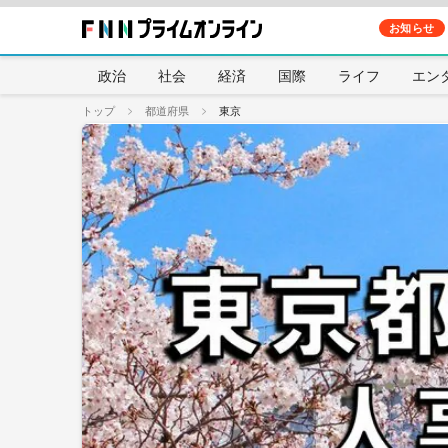
お知らせ
政治
社会
経済
国際
ライフ
エン
トップ
都道府県
東京