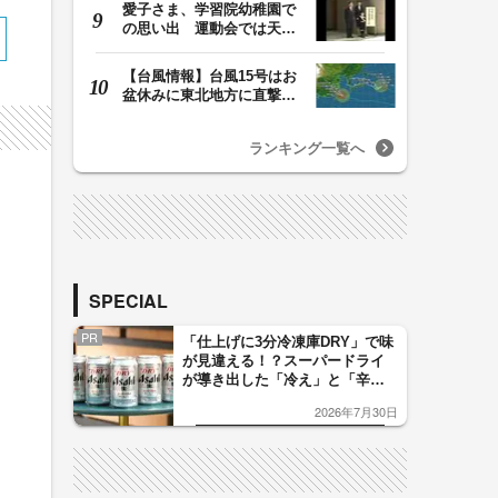
愛子さま、学習院幼稚園で
の思い出 運動会では天皇
皇后両陛下が笑顔…
【台風情報】台風15号はお
盆休みに東北地方に直撃す
る恐れ 関東も影…
ランキング一覧へ
SPECIAL
PR
「仕上げに3分冷凍庫DRY」で味
が見違える！？スーパードライ
が導き出した「冷え」と「辛
口」のおいしい関係 青く変化
2026年7月30日
した「辛口カーブ」が飲み頃の
サイン！