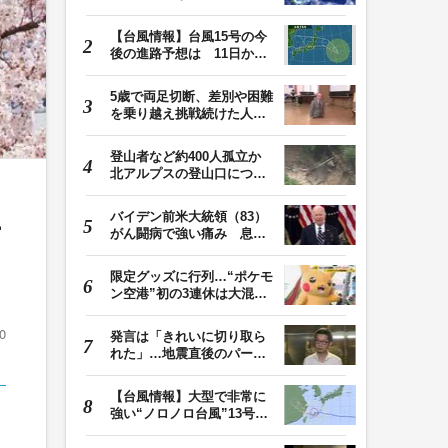
が拡大する可能性…
【台風情報】台風15号の今
後の進路予想は 11日から
12日にかけて、東…
5歳で両足切断、差別や困難
を乗り越え挑戦続けた人
生 「人生は捨てた…
登山者など約400人孤立か
北アルプスの登山口につな
がる県の橋が流さ…
生
バイデン前米大統領（83）
がん闘病で強い痛み 息子
「見ているのは本…
限定グッズに行列…“ポケモ
ン空港”初の3連休は大混雑
能登が「ポケ…
0
発言は「きれいに切り取ら
れた」…地震直後のパーテ
ィー開催「やって…
【台風情報】大型で非常に
強い“ノロノロ台風”13号の
進路は？ 沖縄…