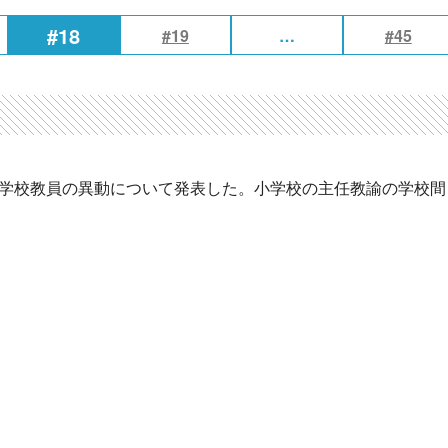
#18
#19
…
#45
立学校教員の異動について発表した。小学校の主任教諭の学校間