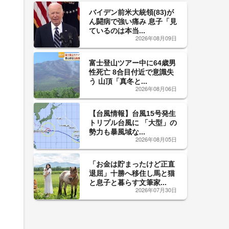
バイデン前米大統領(83)が
ん闘病で強い痛み 息子「見
ているのは本当...
2026年08月09日
富士登山ツアー中に64歳男
性死亡 8合目付近で意識失
う 山頂「真冬と...
2026年08月06日
【台風情報】台風15号発生
トリプル台風に 「大型」の
勢力も暴風域な...
2026年08月05日
「お金は貯まったけど正直
退屈」十勝へ移住し馬と猫
と息子と暮らす文筆家...
2026年07月30日