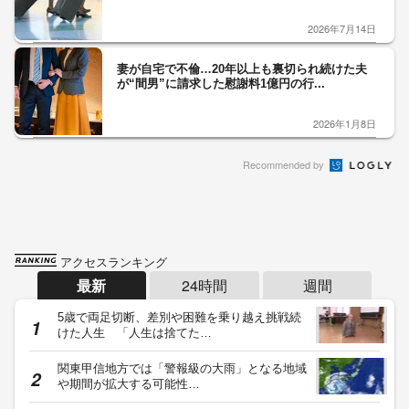
2026年7月14日
妻が自宅で不倫…20年以上も裏切られ続けた夫
が“間男”に請求した慰謝料1億円の行...
2026年1月8日
Recommended by
アクセスランキング
最新
24時間
週間
5歳で両足切断、差別や困難を乗り越え挑戦続
けた人生 「人生は捨てた…
関東甲信地方では「警報級の大雨」となる地域
や期間が拡大する可能性…