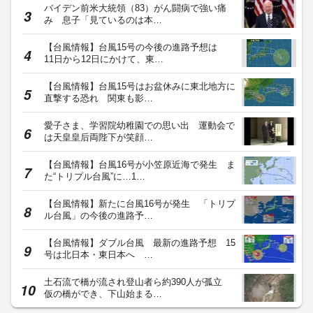
バイデン前米大統領（83）がん闘病で強い痛
み 息子「見ているのは本…
【台風情報】台風15号の今後の進路予想は
11日から12日にかけて、東…
【台風情報】台風15号はお盆休みに東北地方に
直撃する恐れ 関東も影…
愛子さま、学習院幼稚園での思い出 運動会で
は天皇皇后両陛下が笑顔…
【台風情報】台風16号が小笠原近海で発生 ま
た“トリプル台風”に…1…
【台風情報】新たに台風16号が発生 「トリプ
ル台風」の今後の進路予…
【台風情報】ダブル台風 最新の進路予想 15
号は北日本・東日本へ …
土石流で橋が流され登山者ら約390人が孤立
仮の橋ができ、下山始まる…