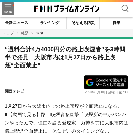
検索
最新ニュース
ランキング
そなえる防災
特集
トップ
経済
マネー
“過料合計4万4000円分の路上喫煙者”を3時間
半で発見 大阪市内は1月27日から路上喫
煙“全面禁止”
関西テレビ
2025年1月10日 金曜 午後7:47
1月27日から大阪市内での路上喫煙が全面禁止になる。
■【動画で見る】路上喫煙者を直撃「喫煙所の中がパンパ
ンやったんで」理由を語る愛煙家 万博を前に大阪市内は
路上喫煙全面禁止に一体なぜこのタイミングな…