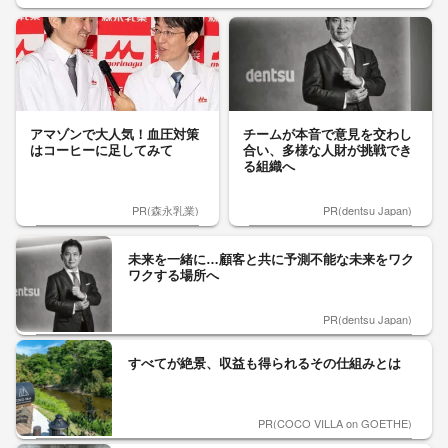
アマゾンで大人気！血圧対策
チームが本音で意見を交わし
はコーヒーに足してみて
合い、多様な人財が挑戦でき
る組織へ
PR(森永乳業)
PR(dentsu Japan)
未来を一緒に…顧客と共に予測不能な未来をワク
ワクする場所へ
PR(dentsu Japan)
すべてが絶景、収益も得られるその仕組みとは
PR(COCO VILLA on GOETHE)