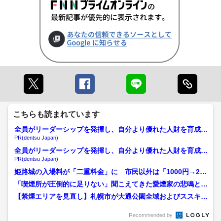
こちらも読まれています
全員がリーダーシップを発揮し、自分より優れた人財を育成す
る
PR(dentsu Japan)
全員がリーダーシップを発揮し、自分より優れた人財を育成す
る
PR(dentsu Japan)
姫路城の入場料が「二重料金」に 市民以外は「1000円→250
0円」禁止エリアで...
「喫煙所が圧倒的に足りない」聞こえてきた愛煙家の悲鳴と
「もう嫌です！」”月10万...
【禁煙エリアを見直し】札幌市が大通公園全域およびススキノ
まで「たばこの制限区域」...
Recommended by