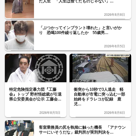
た人生 「人生は捨てたものじゃない」...
2026年8月8日
「ぶつかってインプラント壊れた」と言いがか
り 恐喝100件繰り返したか 55歳男...
2026年8月5日
特定危険指定暴力団『工藤
衝突から10秒で3人逃走 軽
会』トップ 野村悟総裁が引退
自動車が市電に突っ込む一部
県公安委員会が公示 工藤会...
始終をドラレコが記録 鹿
児...
2026年8月5日
2026年8月6日
客室乗務員の尻を執拗に触った機長 「アナウン
サーにいそうだな」裁判所が実刑判決を...