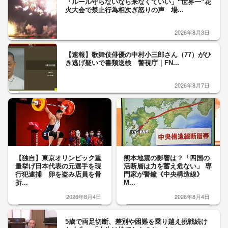
「ルール守らないなら来なくていい」“世界一”花
火大会で禁止行為相次ぎ怒りの声 場...
2026年8月3日
【速報】歌舞伎俳優の中村小三郎さん（77）がひ
き逃げ疑いで書類送検 警視庁｜FN...
2026年8月7日
【独自】東京オリンピック重
熊本地震の影響は？「四国の
量挙げ日本代表の元選手を現
活断層は力を蓄え危ない」 専
行犯逮捕 卵を盗み店員を骨
門家が警鐘《中央構造線》
折...
M...
2026年8月4日
2026年8月4日
5歳で両足切断、差別や困難を乗り越え挑戦続け