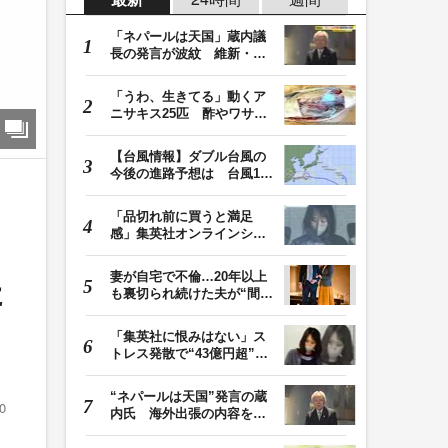
「ネパールは天国」蔵内議
長の発言が波紋 維新・吉
村代表「福岡県議…
「うわ、生きてる」動くア
ニサキス25匹 酢やワサビ
では死滅せず…「…
【台風情報】ダブル台風の
今後の進路予想は 台風13
号は8日（土）にか…
「品切れ前に買うと満足
感」集英社オンラインショ
ップで“43億円分”…
妻が自宅で不倫…20年以上
た
も裏切られ続けた夫が“間
男”に請求した慰…
「集英社に恨みはない」ス
トレス発散で“43億円超”の
ジャンプグッズ…
“ネパールは天国”発言の蔵
0
内氏 海外出張の内容を説
明「心の豊かさ…