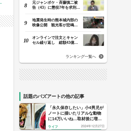
元ジャンポケ・斉藤慎二被
告（43）に懲役7年を求刑
ロケバス内で性的…
地震発生時の熊本城内部の
映像公開 観光客が悲鳴…
壁や柱にしがみつ…
オンラインで注文とキャン
セル繰り返し 総額43億円
か「品切れ前に購…
ランキング一覧へ
話題のバズアートの他の記事
「永久保存したい」小4男児が
ノートに描いたリアルな動物
に14万いいね…取材後に増え
た作品もセンス抜群だった
2024年12月27日
ライフ