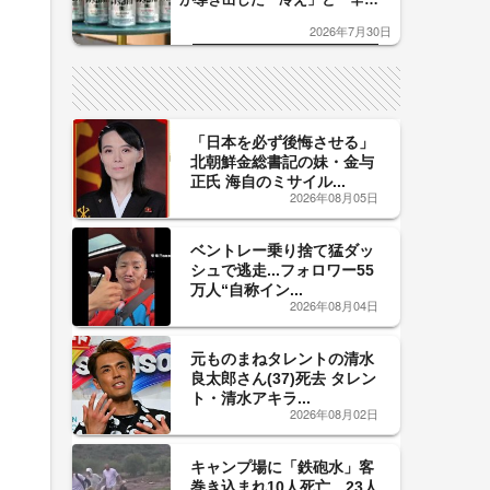
口」のおいしい関係 青く変化
2026年7月30日
した「辛口カーブ」が飲み頃の
サイン！
「日本を必ず後悔させる」
北朝鮮金総書記の妹・金与
正氏 海自のミサイル...
2026年08月05日
ベントレー乗り捨て猛ダッ
シュで逃走...フォロワー55
万人“自称イン...
2026年08月04日
元ものまねタレントの清水
良太郎さん(37)死去 タレン
ト・清水アキラ...
2026年08月02日
キャンプ場に「鉄砲水」客
巻き込まれ10人死亡、23人