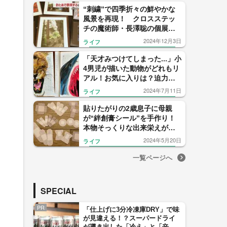
“刺繍”で四季折々の鮮やかな
風景を再現！ クロスステッ
チの魔術師・長澤聡の個展開
催 刺繍アートが世界へ【山
2024年12月3日
ライフ
形発】
「天才みつけてしまった...」小
4男児が描いた動物がどれもリ
アル！お気に入りは？迫力あ
る作品をいろいろ見せてもら
2024年7月11日
ライフ
った
貼りたがりの2歳息子に母親
が“絆創膏シール”を手作り！
本物そっくりな出来栄えがす
ごい…簡単に作れるのか聞い
2024年5月20日
ライフ
た
一覧ページへ
SPECIAL
PR
「仕上げに3分冷凍庫DRY」で味
が見違える！？スーパードライ
が導き出した「冷え」と「辛