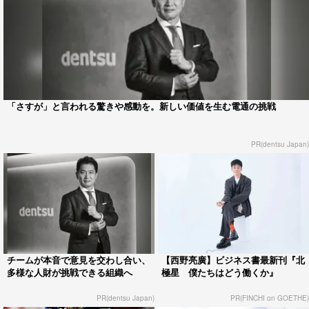
「さすが」と言われる驚きや感動を。新しい価値を生む電通の挑戦
PR(dentsu Japan)
チームが本音で意見を交わし合い、
【西野亮廣】ビジネス書最新刊『北
多様な人財が挑戦できる組織へ
極星 僕たちはどう働くか』
PR(dentsu Japan)
PR(FINCHI on GOETHE)