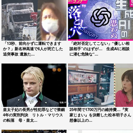
「13秒、前向かずに運転できます
「絶対否定してこない」“優しい相
か？」新名神高速で6人が死亡した
談相手”のはずが… 生成AIに相談
追突事故 遺族た...
に潜む危険な“...
皇太子妃の長男が性犯罪などで禁錮
25年間で1700万円の維持費…『実
4年の実刑判決 リトル・マリウス
家じまい』を決断した松本明子さん
の転落 母・皇太...
想像以上の...