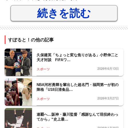
続きを読む
すぽると！の他の記事
久保建英「ちょっと変な焦りがある」小野伸二と
天才対談 FIFAワ…
2026年6月13日
スポーツ
NBA河村勇輝を輩出した超名門・福岡第一が初の
降格「U18日清食品…
2026年3月27日
スポーツ
連覇へ…阪神・藤川監督「感謝なんて現役終わっ
てから」“史上最…
2026年1月20日