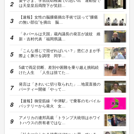
愛子さま、学習院幼稚園での思い出 運動会で
は天皇皇后両陛下が笑顔…
【速報】女性の脳腫瘍摘出手術で誤って“腫瘍
の無い部位”を摘出 脳…
「ネパールは天国」蔵内議長の発言が波紋 維
新・吉村代表「福岡県議…
「こんな感じで混ぜればいい？」悠仁さまが手
際よく豚汁を調理 同学…
5歳で両足切断、差別や困難を乗り越え挑戦続
けた人生 「人生は捨てた…
発言は「きれいに切り取られた」…地震直後の
パーティー開催「やって…
【速報】御堂筋線「中津駅」で乗客のモバイル
バッテリーから発火 女…
アメリカの連邦高裁「トランプ大統領はホワイ
トハウスの所有者ではな…