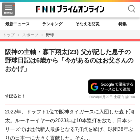
検索
最新ニュース
ランキング
そなえる防災
特集
トップ
スポーツ
野球
阪神の主軸・森下翔太(23) 父が記した息子の
野球日記は6歳から「今があるのはお父さんの
おかげ」
すぽると！
2024年6月22日 土曜 午後0:00
2022年、ドラフト1位で阪神タイガースに入団した森下翔
太。ルーキーイヤーの2023年は10本塁打を放ち、日本シ
リーズでは歴代新人最多となる7打点を挙げ、球団38年ぶ
りの日本一に大きく貢献した。そん…