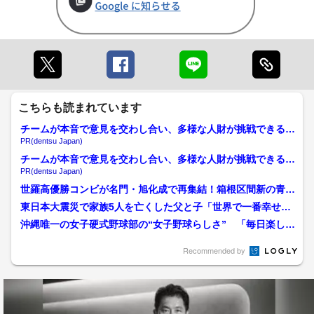
こちらも読まれています
チームが本音で意見を交わし合い、多様な人財が挑戦できる組
織へ
PR(dentsu Japan)
チームが本音で意見を交わし合い、多様な人財が挑戦できる組
織へ
PR(dentsu Japan)
世羅高優勝コンビが名門・旭化成で再集結！箱根区間新の青
学・塩出選手と明大・森下選...
東日本大震災で家族5人を亡くした父と子「世界で一番幸せな
親子だと思った」二人三脚...
沖縄唯一の女子硬式野球部の“女子野球らしさ” 「毎日楽しく
取り組む」球児たちの笑...
Recommended by