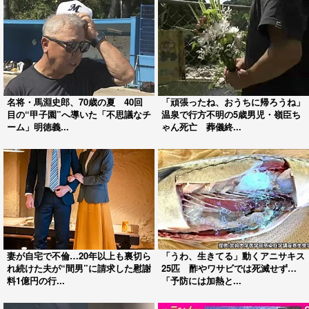
名将・馬淵史郎、70歳の夏 40回
「頑張ったね、おうちに帰ろうね」
目の“甲子園”へ導いた「不思議なチ
温泉で行方不明の5歳男児・嶺臣ち
ーム」明徳義...
ゃん死亡 葬儀終...
妻が自宅で不倫…20年以上も裏切ら
「うわ、生きてる」動くアニサキス
れ続けた夫が“間男”に請求した慰謝
25匹 酢やワサビでは死滅せず…
料1億円の行...
「予防には加熱と...