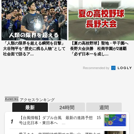
「人類の限界を超える瞬間を目撃」
【夏の高校野球】聖地・甲子園へ
大谷翔平を“歴史に残る人物”として
長野大会決勝 松商学園が2連覇
社会面で語るア...
「必ず日本一を成し...
Recommended by
アクセスランキング
最新
24時間
週間
【台風情報】ダブル台風 最新の進路予想 15
号は北日本・東日本へ …