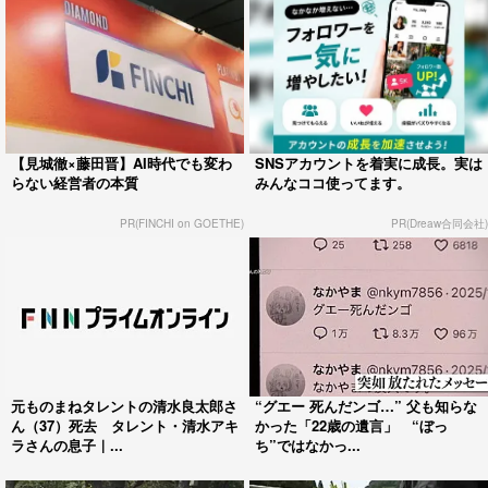
【見城徹×藤田晋】AI時代でも変わ
SNSアカウントを着実に成長。実は
らない経営者の本質
みんなココ使ってます。
PR(FINCHI on GOETHE)
PR(Dreaw合同会社)
元ものまねタレントの清水良太郎さ
“グエー 死んだンゴ…” 父も知らな
ん（37）死去 タレント・清水アキ
かった「22歳の遺言」 “ぼっ
ラさんの息子｜...
ち”ではなかっ...