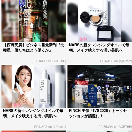
【西野亮廣】ビジネス書最新刊『北
NARSの新クレンジングオイルで毎
極星 僕たちはどう働くか』
朝、メイク映えする潤い美肌へ
PR(FINCHI on GOETHE)
PR(NARS on 美的.com)
NARSの新クレンジングオイルで毎
FINCHI主催「IVS2026」トークセ
朝、メイク映えする潤い美肌へ
ッションが話題に！
PR(NARS on 美的.com)
PR(FINCHI on GOETHE)