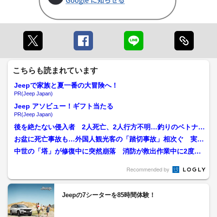
こちらも読まれています
Jeepで家族と夏一番の大冒険へ！
PR(Jeep Japan)
Jeep アソビュー！ギフト当たる
PR(Jeep Japan)
後を絶たない侵入者 2人死亡、2人行方不明…釣りのベトナム
人技能実習生が波にさら...
お盆に死亡事故も…外国人観光客の「踏切事故」相次ぐ 実は
踏切は海外では珍しい 専...
中世の「塔」が修復中に突然崩落 消防が救出作業中に2度目
の崩落 2人死傷…人気の...
Recommended by
Jeepの7シーターを85時間体験！