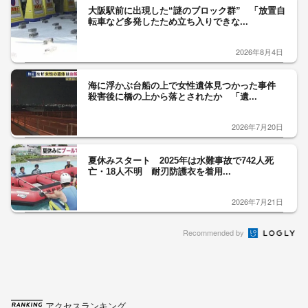
大阪駅前に出現した“謎のブロック群” 「放置自
転車など多発したため立ち入りできな...
2026年8月4日
海に浮かぶ台船の上で女性遺体見つかった事件
殺害後に橋の上から落とされたか 「遺...
2026年7月20日
夏休みスタート 2025年は水難事故で742人死
亡・18人不明 耐刃防護衣を着用...
2026年7月21日
Recommended by
アクセスランキング