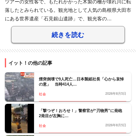
ツアーの女性客で、もたれかかった木製の柵が壊れ川に転
落したとみられている。観光地として人気の島根県大田市
にある世界遺産「石見銀山遺跡」で、観光客の…
続きを読む
イット！の他の記事
煙突倒壊で9人死亡…日本製紙社長「心から哀悼
の意」 当時414人…
2026年8月5日
社会
「撃つぞ！おろせ！」警察官が“刃物男”に発砲
2発目が左胸に…
2026年8月5日
社会