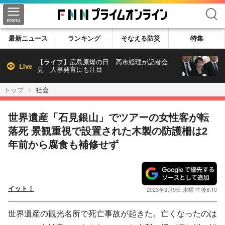
検索
最新ニュース
ランキング
そなえる防災
特集
【ライブ】広島原爆の日 高市総理が記者会
Live
見 人事発言にも注目
トップ
社会
世界遺産「石見銀山」でツアーの女性客が転
落死 景観重視で設置された木製の防護柵は2
年前から腐食も補修せず
イット！
2023年3月9日 木曜 午後8:10
世界遺産の観光名所で死亡事故が起きた。亡くなったのは