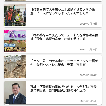
【捕食目的で人を襲った】危険すぎるクマの生
態…「一人になってしまった」死亡した男...
2026年7月15日
「柱の跡なんて見たって…」 新たな世界遺産候
補「飛鳥・藤原の宮都」に待ち受ける試...
2026年5月30日
「パンチ君」のサル山にレーザーポインター照射
か 失明やストレス懸念 千葉・市川市...
2026年6月24日
茨城・下妻市長の遺体見つかる 今年3月の市長
選で初当選 自宅周辺の水路の柵付近で...
2026年6月15日