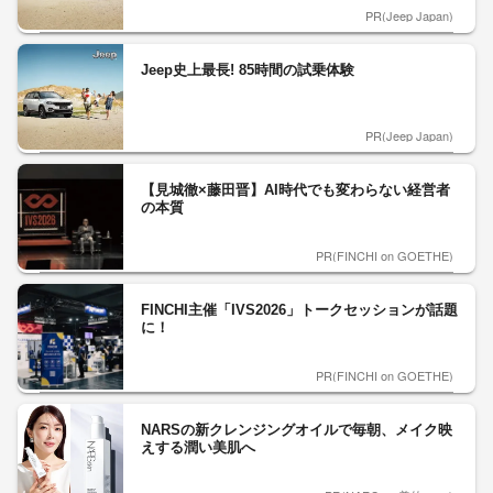
PR(Jeep Japan)
Jeep史上最長! 85時間の試乗体験
PR(Jeep Japan)
【見城徹×藤田晋】AI時代でも変わらない経営者
の本質
PR(FINCHI on GOETHE)
FINCHI主催「IVS2026」トークセッションが話題
に！
PR(FINCHI on GOETHE)
NARSの新クレンジングオイルで毎朝、メイク映
えする潤い美肌へ