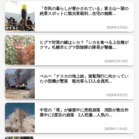
「市民の暮らしが脅かされている」富士山一望の
絶景スポットに観光客殺到…住宅の無断...
2026年2月6日
ヒグマ対策の鍵はシカ？『シカを食べる上位種が
クマ』札幌市ヒグマ防除隊の隊長が警鐘...
2026年5月19日
ペルー「ナスカの地上絵」遊覧飛行に向かってい
た小型機が墜落 観光客ら13人全員死...
2026年8月2日
中世の「塔」が修復中に突然崩落 消防が救出作
業中に2度目の崩落 2人死傷…人気の...
2025年11月4日