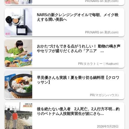
PR(NARS on 美的.com)
NARSの新クレンジングオイルで毎朝、メイク映
えする潤い美肌へ
PR(NARS on 美的.com)
おかたづけもできる点がうれしい！ 動物の鳴き声
やセリフが盛りだくさんの「アニア ...
PR(タカラトミー｜Hugkum)
早見優さんも実践！夏を乗り切る鍋料理【クロワ
ッサン】
PR(マガジンハウス)
後を絶たない侵入者 2人死亡、2人行方不明…釣
りのベトナム人技能実習生が波にさら...
2026年5月29日