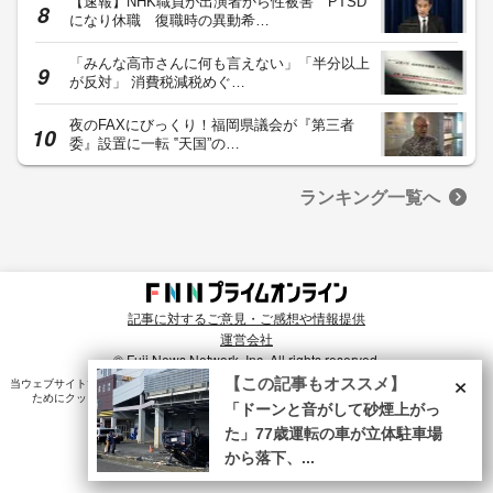
【速報】NHK職員が出演者から性被害 PTSD
になり休職 復職時の異動希…
「みんな高市さんに何も言えない」「半分以上
が反対」 消費税減税めぐ…
夜のFAXにびっくり！福岡県議会が『第三者
委』設置に一転 ‟天国”の…
ランキング一覧へ
記事に対するご意見・ご感想や情報提供
運営会社
© Fuji News Network, Inc. All rights reserved.
×
【この記事もオススメ】
当ウェブサイトでは、ユーザのニーズ・興味・関⼼に合致したコンテンツや広告配信を提供する
ためにクッキーを使⽤しています。詳細は、
プライバシーポリシー
をご確認ください。
「ドーンと音がして砂煙上がっ
た」77歳運転の車が立体駐車場
から落下、...