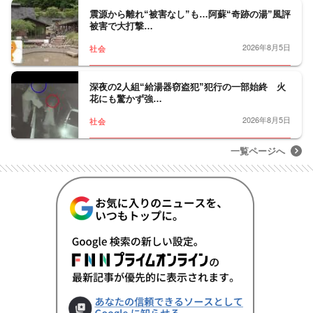
震源から離れ“被害なし”も…阿蘇“奇跡の湯”風評
被害で大打撃…
2026年8月5日
社会
深夜の2人組“給湯器窃盗犯”犯行の一部始終 火
花にも驚かず強…
2026年8月5日
社会
一覧ページへ