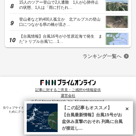
15人のツアー登山で2人遭難 1人が心肺停止
の状態、1人は「雨に打たれ…
登山者など約400人孤立か 北アルプスの登山
口につながる県の橋が流さ…
【台風情報】台風16号が小笠原近海で発生 ま
た“トリプル台風”に…1…
ランキング一覧へ
記事に対するご意見・ご感想や情報提供
運営会社
© Fuji News Network, Inc. All rights reserved.
×
【この記事もオススメ】
当ウェブサイトでは、ユーザのニーズ・興味・関⼼に合致したコンテンツや広告配信を提供する
ためにクッキーを使⽤しています。詳細は、
プライバシーポリシー
をご確認ください。
【台風最新情報】台風15号がお
盆休み直撃のおそれ 列島に台風
が接近し...