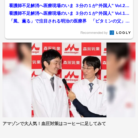
看護師不足解消へ医療現場のいま ３分の１が“外国人” Vol.2
ミャンマー人准...
看護師不足解消へ医療現場のいま ３分の１が“外国人” Vol.1
院内に礼拝の場...
「風、薫る」で注目される明治の医療界 「ビタミンの父」高
木兼寛の信念描く舞台が里...
Recommended by
アマゾンで大人気！血圧対策はコーヒーに足してみて