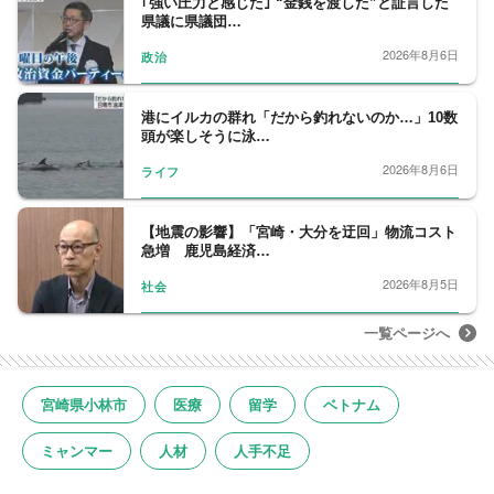
｢強い圧力と感じた｣ “金銭を渡した”と証言した
県議に県議団…
2026年8月6日
政治
港にイルカの群れ「だから釣れないのか…」10数
頭が楽しそうに泳…
2026年8月6日
ライフ
【地震の影響】「宮崎・大分を迂回」物流コスト
急増 鹿児島経済…
2026年8月5日
社会
一覧ページへ
宮崎県小林市
医療
留学
ベトナム
ミャンマー
人材
人手不足