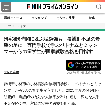
検索
最新ニュース
ランキング
そなえる防災
特集
トップ
ライフ
帰宅後6時間に及ぶ猛勉強も 看護師不足の希
望の星に・専門学校で学ぶベトナムとミャン
マーからの留学生が国家試験合格を目指す
テレビ宮崎
2026年6月17日 水曜 午後6:00
宮崎県小林市の小林看護医療専門学校に、ベトナムとミャ
ンマーから3人の留学生が入学した。2025年度の保健師・
助産師・看護師の有効求人倍率が2倍に達し、深刻な人手
不足が続く中、宮崎の将来の医療を担う新…