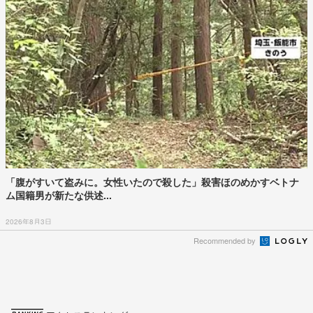
「腹がすいて盗みに。女性いたので殺した」殺害ほのめかすベトナ
ム国籍男が新たな供述...
2026年8月3日
Recommended by