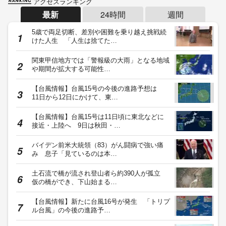
アクセスランキング
最新
24時間
週間
5歳で両足切断、差別や困難を乗り越え挑戦続
けた人生 「人生は捨てた…
関東甲信地方では「警報級の大雨」となる地域
や期間が拡大する可能性…
【台風情報】台風15号の今後の進路予想は
11日から12日にかけて、東…
【台風情報】台風15号は11日頃に東北などに
接近・上陸へ 9日は秋田・…
バイデン前米大統領（83）がん闘病で強い痛
み 息子「見ているのは本…
土石流で橋が流され登山者ら約390人が孤立
仮の橋ができ、下山始まる…
【台風情報】新たに台風16号が発生 「トリプ
ル台風」の今後の進路予…