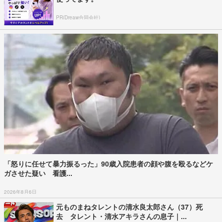
PR(Dreaw合同会社)
「怒りに任せて暴力振るった」90歳入院患者の顔や腹を殴るなどケ
ガさせた疑い 看護...
2026年8月6日
元ものまねタレントの清水良太郎さん（37）死
去 タレント・清水アキラさんの息子｜...