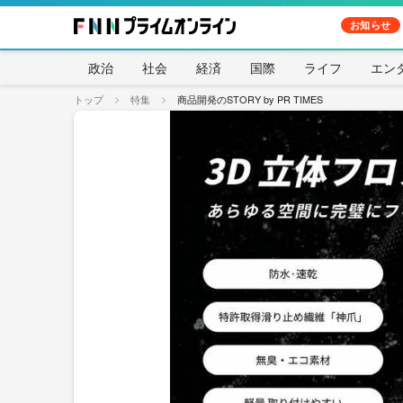
お知らせ
政治
社会
経済
国際
ライフ
エン
トップ
特集
商品開発のSTORY by PR TIMES