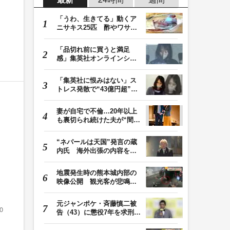
「うわ、生きてる」動くア
ニサキス25匹 酢やワサビ
では死滅せず…「…
「品切れ前に買うと満足
感」集英社オンラインショ
ップで“43億円分”…
「集英社に恨みはない」ス
トレス発散で“43億円超”の
ジャンプグッズ…
妻が自宅で不倫…20年以上
も裏切られ続けた夫が“間
男”に請求した慰…
“ネパールは天国”発言の蔵
内氏 海外出張の内容を説
明「心の豊かさ…
地震発生時の熊本城内部の
映像公開 観光客が悲鳴…
壁や柱にしがみつ…
元ジャンポケ・斉藤慎二被
0
告（43）に懲役7年を求刑
ロケバス内で性的…