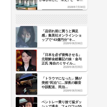
口」のおいしい関係 青く変化
2026年7月30日
した「辛口カーブ」が飲み頃の
サイン！
「品切れ前に買うと満足
感」集英社オンラインショ
ップで“43億円分”キ...
2026年08月06日
「日本を必ず後悔させる」
北朝鮮金総書記の妹・金与
正氏 海自のミサイル...
2026年08月05日
「トラウマになった」隣が
突然“民泊”に...深夜の騒音
や誤配送、民泊...
2026年08月06日
ベントレー乗り捨て猛ダッ
シュで逃走...フォロワー55