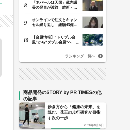
「ネパールは天国」蔵内議
長の発言が波紋 維新・吉
村代表「福岡県議…
オンラインで注文とキャン
セル繰り返し 総額43億円
か「品切れ前に購…
【台風情報】“トリプル台
風”から“ダブル台風”へ 13
号、15号とも…
ランキング一覧へ
商品開発のSTORY by PR TIMESの他
の記事
歩き方から「健康の未来」を
読む。花王の歩行研究が目指
す次の一歩
2026年8月6日