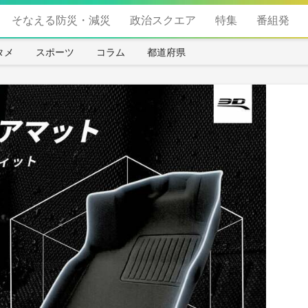
そなえる防災・減災
政治スクエア
特集
番組発
タメ
スポーツ
コラム
都道府県