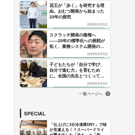
花王が「歩く」を研究する理
由。おむつ開発から始まった
20年の探究
2026年8月5日
スクラッチ開発の復権へ
――20年の標準化への挑戦が
拓く、業務システム開発の新
時代
2026年8月5日
子どもたちが「自分で学び、
自分で進む力」を育むため
に。全国の先生とつくってき
たフォーサイト手帳の14年
2026年8月5日
一覧ページへ
SPECIAL
PR
「仕上げに3分冷凍庫DRY」で味
が見違える！？スーパードライ
が導き出した「冷え」と「辛