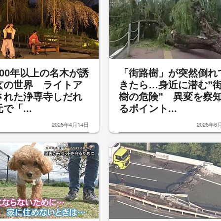
300年以上の名木が誘
「街路樹」が突然倒れ
玄の世界 ライトア
きたら…身近に潜む”
された浄専寺しだれ
樹の危険” 異変を察
で「...
るポイント...
2026年4月14日
2026年6