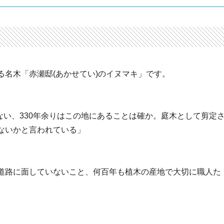
名木「赤瀬邸(あかせてい)のイヌマキ」です。
いない、330年余りはこの地にあることは確か。庭木として剪定
ないかと言われている」
道路に面していないこと、何百年も植木の産地で大切に職人た