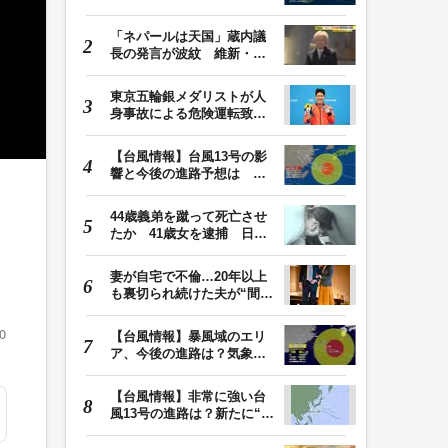
土曜晴れも日曜は…
「ネパールは天国」蔵内議
長の発言が波紋 維新・吉
村代表「福岡県議…
東京五輪銀メダリストが人
身事故による危険運転致傷
罪で起訴 本多灯…
【台風情報】台風13号の影
響と今後の進路予想は 沖
縄や奄美では大雨…
44歳義弟を蹴って死亡させ
たか 41歳女を逮捕 日頃
から同じ敷地内の…
妻が自宅で不倫…20年以上
も裏切られ続けた夫が“間
男”に請求した慰…
0
【台風情報】暴風域のエリ
ア、今後の進路は？気象予
報士解説
【台風情報】非常に強い台
風13号の進路は？新たに“台
風のたまご”熱…