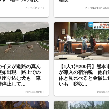
PR(ビズヒント)
PR(FINCHI on GO
のイヌが道路の真ん
【1人1泊200円】熊本
突如出現 路上での
が導入の宿泊税 他自
り座り込む犬も 車
体と見比べると金額に
停止して...
いも 税収...
2026年4月24日
2026年7