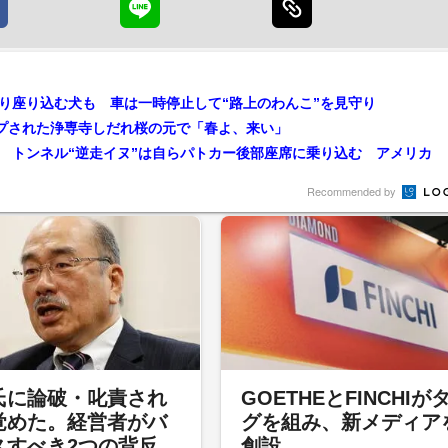
り座り込む犬も 車は一時停止して“路上のわんこ”を見守り
ップされた浄専寺しだれ桜の元で「春よ、来い」
” トンネル“逆走イヌ”は自らパトカー後部座席に乗り込む アメリカ
Recommended by
氏に論破・叱責され
GOETHEとFINCHIが
覚めた。経営者がバ
グを組み、新メディア
スすべき2つの背反
創設