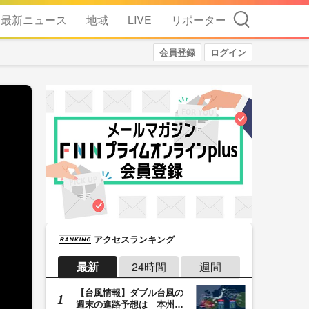
検索
最新ニュース
地域
LIVE
リポーター
会員登録
ログイン
アクセスランキング
最新
24時間
週間
【台風情報】ダブル台風の
週末の進路予想は 本州は