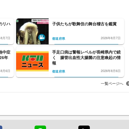
のリハ
子供たちが歌舞伎の舞台稽古を鑑賞
年8月7日
2026年8月7日
都道府県
熱中症
手足口病は警報レベルが長崎県内で続
26年
く 腸管出血性大腸菌の注意喚起の情
報
年8月6日
2026年8月6日
都道府県
一覧ページへ