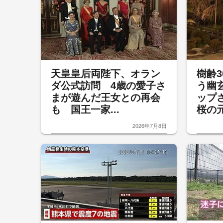
天皇皇后両陛下、オラン
樹齢
ダ公式訪問 4歳の愛子さ
う幽
まが遊んだ王女との再会
ップ
も 国王一家...
桜の元
2026年7月8日