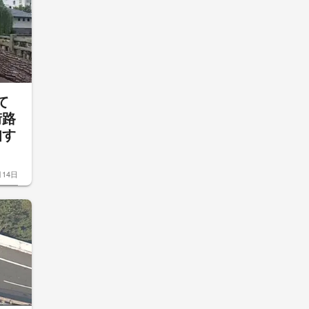
て
街路
知す
月14日