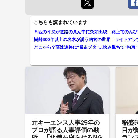
こちらも読まれています
５匹のイヌが道路の真ん中に突如出現 路上でのんび
樹齢300年以上の名木が誘う幽玄の世界 ライトア
どこから？高速道路に“暴走ブタ”…挟み撃ちで“拘束
元キーエンス人事25年の
稲盛
プロが語る人事評価の勘
目が
所。「組織を腐らせるNG
ラン