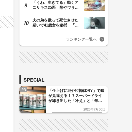
「うわ、生きてる」動くア
ニサキス25匹 酢やワサビ
では死滅せず…「…
夫の弟を蹴って死亡させた
疑いで41歳女を逮捕 「生
活態度に不満があ…
ランキング一覧へ
さ
SPECIAL
PR
「仕上げに3分冷凍庫DRY」で味
が見違える！？スーパードライ
が導き出した「冷え」と「辛
口」のおいしい関係 青く変化
2026年7月30日
した「辛口カーブ」が飲み頃の
サイン！