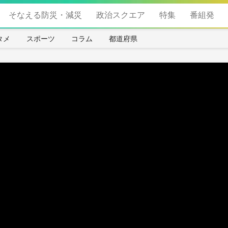
そなえる防災・減災
政治スクエア
特集
番組発
タメ
スポーツ
コラム
都道府県