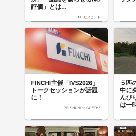
評価」とは...
PR(ビズヒント)
FINCHI主催「IVS2026」
５匹
トークセッションが話題
中に
に！
んび
は一時
PR(FINCHI on GOETHE)