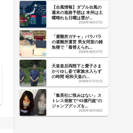
【台風情報】ダブル台風の
週末の進路予想は 本州は土
曜晴れも日曜は雲が...
2026年08月07日
「避難所ガチャ」バラバラ
の避難所運営 男女同室の雑
魚寝で「着替えられ...
2026年08月07日
天皇皇后両陛下と愛子さま
かりゆし姿で家族水入らず
の時間 昭和天皇の...
2026年07月31日
「集英社に恨みはない」ス
トレス発散で“43億円超”の
ジャンプグッズを...
2026年08月06日