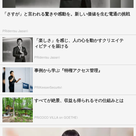
「さすが」と言われる驚きや感動を。新しい価値を生む電通の挑戦
PR(dentsu Japan)
「楽しさ」を感じ、人の心を動かすクリエイテ
ィビティを届ける
PR(dentsu Japan)
事例から学ぶ『特権アクセス管理』
PR(KeeperSecurity)
すべてが絶景、収益も得られるその仕組みとは
PR(COCO VILLA on GOETHE)