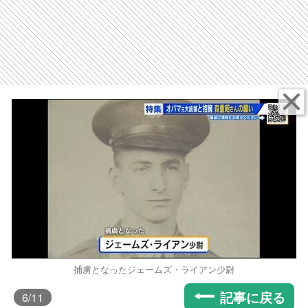
捕虜となったジェームズ・ライアン少尉
記事に戻る
6
/11