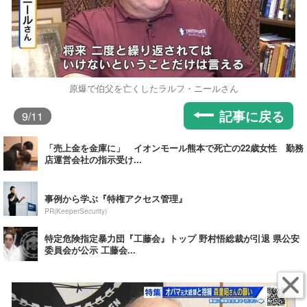
原爆で伯父を亡くしたラルフ・ニールさん
記事に戻る
9
/11
「売上金を金庫に」 イオンモール熊本で死亡の22歳女性 勤務
店運営会社の指示受け...
事例から学ぶ『特権アクセス管理』
PR(KeeperSecurity)
特定危険指定暴力団『工藤会』トップ 野村悟総裁が引退 県公安
委員会が公示 工藤会...