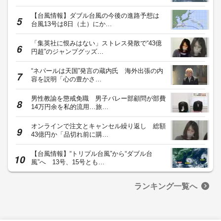
【台風情報】ダブル台風の今後の進路予想は
台風13号は8日（土）にか…
「集英社に恨みはない」ストレス発散で“43億
円超”のジャンプグッズ…
“ネパールは天国”発言の蔵内氏 海外出張の内
容を説明「心の豊かさ…
男性教諭を懲戒免職 男子バレー部顧問が部費
14万円余を私的流用…旅…
オンラインで注文とキャンセル繰り返し 総額
43億円か「品切れ前に購…
【台風情報】“トリプル台風”から“ダブル台
風”へ 13号、15号とも…
ランキング一覧へ