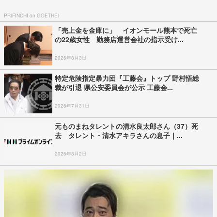
PR(FINCHI on GOETHE)
「売上金を金庫に」 イオンモール熊本で死亡
の22歳女性 勤務店運営会社の指示受け...
2026年8月3日
特定危険指定暴力団『工藤会』トップ 野村悟総
裁が引退 県公安委員会が公示 工藤会...
2026年7月31日
元ものまねタレントの清水良太郎さん（37）死
去 タレント・清水アキラさんの息子｜...
2026年8月2日