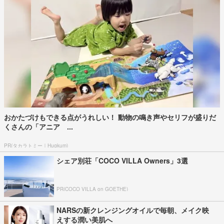
おかたづけもできる点がうれしい！ 動物の鳴き声やセリフが盛りだ
くさんの「アニア ...
PR(タカラトミー｜Hugkum)
シェア別荘「COCO VILLA Owners」3選
PR(COCO VILLA on GOETHE)
NARSの新クレンジングオイルで毎朝、メイク映
えする潤い美肌へ