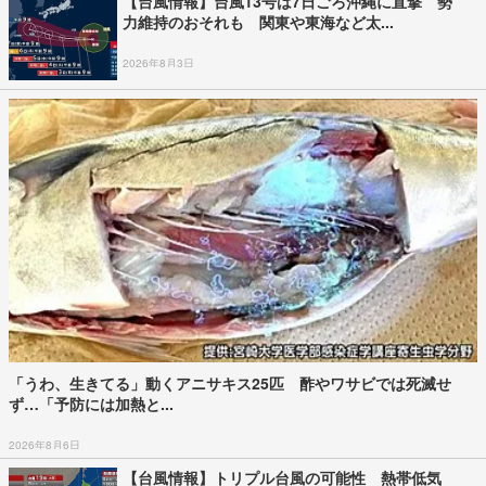
【台風情報】台風13号は7日ごろ沖縄に直撃 勢
力維持のおそれも 関東や東海など太...
2026年8月3日
「うわ、生きてる」動くアニサキス25匹 酢やワサビでは死滅せ
ず…「予防には加熱と...
2026年8月6日
【台風情報】トリプル台風の可能性 熱帯低気