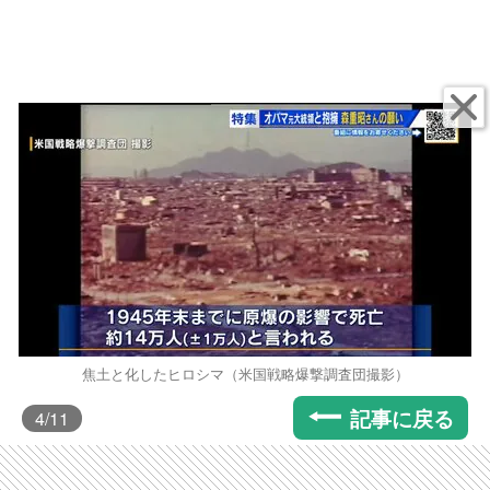
焦土と化したヒロシマ（米国戦略爆撃調査団撮影）
記事に戻る
4
/11