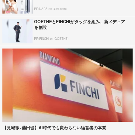
PR(NARS on 美的.com)
GOETHEとFINCHIがタッグを組み、新メディア
を創設
PR(FINCHI on GOETHE)
【見城徹×藤田晋】AI時代でも変わらない経営者の本質