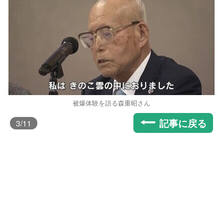
被爆体験を語る森重昭さん
記事に戻る
3
/11