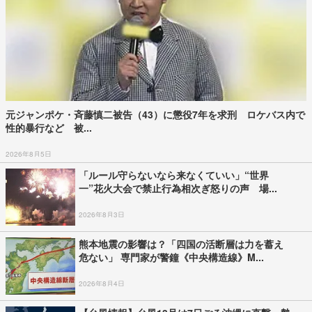
元ジャンポケ・斉藤慎二被告（43）に懲役7年を求刑 ロケバス内で
性的暴行など 被...
2026年8月5日
「ルール守らないなら来なくていい」“世界
一”花火大会で禁止行為相次ぎ怒りの声 場...
2026年8月3日
熊本地震の影響は？「四国の活断層は力を蓄え
危ない」 専門家が警鐘《中央構造線》M...
2026年8月4日