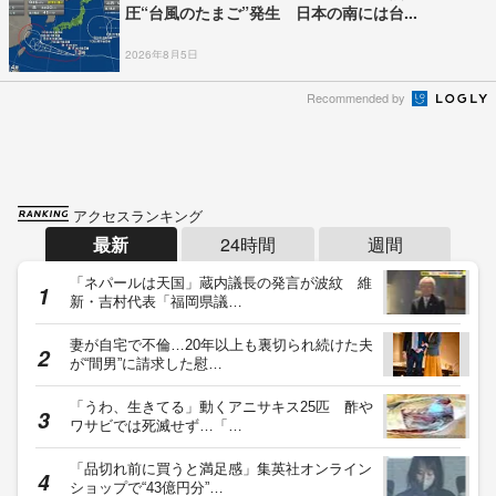
圧“台風のたまご”発生 日本の南には台...
2026年8月5日
Recommended by
アクセスランキング
最新
24時間
週間
「ネパールは天国」蔵内議長の発言が波紋 維
新・吉村代表「福岡県議…
妻が自宅で不倫…20年以上も裏切られ続けた夫
が“間男”に請求した慰…
「うわ、生きてる」動くアニサキス25匹 酢や
ワサビでは死滅せず…「…
「品切れ前に買うと満足感」集英社オンライン
ショップで“43億円分”…